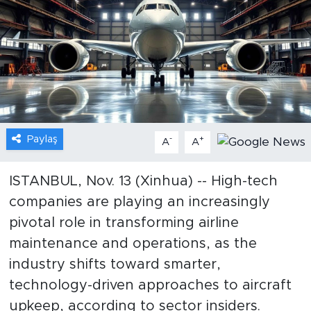
Gündem
Video
Sağlık
Foto Haber
Paylaş
-
+
A
A
Xinhua
ISTANBUL, Nov. 13 (Xinhua) -- High-tech
companies are playing an increasingly
Xinhua Türkiye
pivotal role in transforming airline
Seyahat
maintenance and operations, as the
industry shifts toward smarter,
technology-driven approaches to aircraft
upkeep, according to sector insiders.