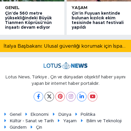
GENEL
YAŞAM
Çin'de 560 metre
Çin'in Fuyuan kentinde
yüksekliğindeki Büyük
bulunan kızılcık ekim
Tianmen Köprüsü'nün
tesisinde hasat festivali
inşaatı devam ediyor
yapıldı
İtalya Başbakanı: Ulusal güvenliği korumak için İspanya ile Schengen kapsamındaki serbest dolaşımı askıya alıyoruz
Lotus News, Türkiye , Çin ve dünyadan objektif haber yayını
yapan bir internet haber portalıdır.
Genel
Ekonomi
Dünya
Politika
Kültür - Sanat ve Tarih
Yaşam
Bilim ve Teknoloji
Gündem
Çin