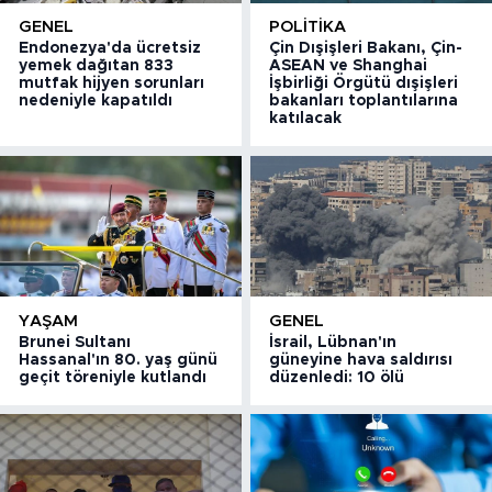
GENEL
POLITIKA
Endonezya'da ücretsiz
Çin Dışişleri Bakanı, Çin-
yemek dağıtan 833
ASEAN ve Shanghai
mutfak hijyen sorunları
İşbirliği Örgütü dışişleri
nedeniyle kapatıldı
bakanları toplantılarına
katılacak
YAŞAM
GENEL
Brunei Sultanı
İsrail, Lübnan'ın
Hassanal'ın 80. yaş günü
güneyine hava saldırısı
geçit töreniyle kutlandı
düzenledi: 10 ölü