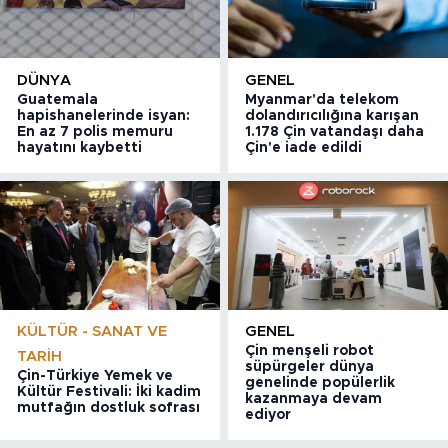
DÜNYA
GENEL
Guatemala
Myanmar'da telekom
hapishanelerinde isyan:
dolandırıcılığına karışan
En az 7 polis memuru
1.178 Çin vatandaşı daha
hayatını kaybetti
Çin'e iade edildi
KÜLTÜR - SANAT VE
GENEL
Çin menşeli robot
TARIH
süpürgeler dünya
Çin-Türkiye Yemek ve
genelinde popülerlik
Kültür Festivali: İki kadim
kazanmaya devam
mutfağın dostluk sofrası
ediyor