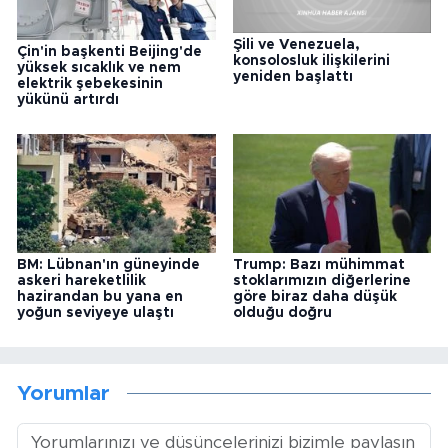
Şili ve Venezuela,
Çin'in başkenti Beijing'de
konsolosluk ilişkilerini
yüksek sıcaklık ve nem
yeniden başlattı
elektrik şebekesinin
yükünü artırdı
BM: Lübnan'ın güneyinde
Trump: Bazı mühimmat
askeri hareketlilik
stoklarımızın diğerlerine
hazirandan bu yana en
göre biraz daha düşük
yoğun seviyeye ulaştı
olduğu doğru
Yorumlar