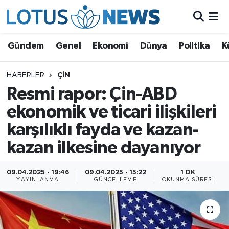
Genel
Gündem
Genel
Ekonomi
Dünya
Politika
K
Ekonomi
HABERLER
ÇIN
Resmi rapor: Çin-ABD
Dünya
ekonomik ve ticari ilişkileri
Politika
karşılıklı fayda ve kazan-
Kültür - Sanat ve Tarih
kazan ilkesine dayanıyor
Yaşam
09.04.2025 - 19:46
09.04.2025 - 15:22
1 DK
YAYINLANMA
GÜNCELLEME
OKUNMA SÜRESI
Bilim ve Teknoloji
Çin Fuarları