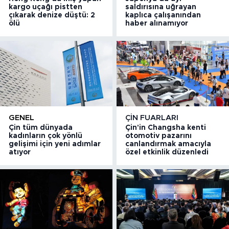
kargo uçağı pistten
saldırısına uğrayan
çıkarak denize düştü: 2
kaplıca çalışanından
ölü
haber alınamıyor
GENEL
ÇIN FUARLARI
Çin tüm dünyada
Çin'in Changsha kenti
kadınların çok yönlü
otomotiv pazarını
gelişimi için yeni adımlar
canlandırmak amacıyla
atıyor
özel etkinlik düzenledi