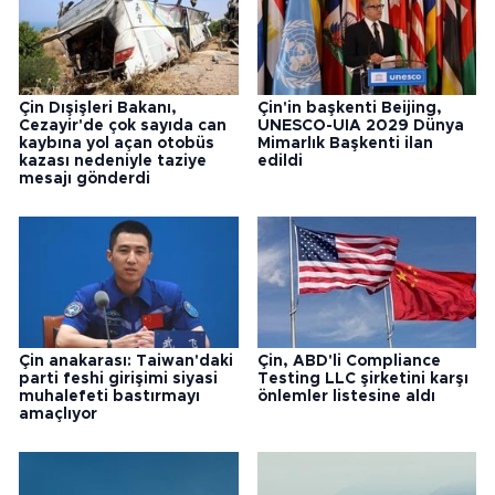
Çin Dışişleri Bakanı,
Çin'in başkenti Beijing,
Cezayir'de çok sayıda can
UNESCO-UIA 2029 Dünya
kaybına yol açan otobüs
Mimarlık Başkenti ilan
kazası nedeniyle taziye
edildi
mesajı gönderdi
Çin anakarası: Taiwan'daki
Çin, ABD'li Compliance
parti feshi girişimi siyasi
Testing LLC şirketini karşı
muhalefeti bastırmayı
önlemler listesine aldı
amaçlıyor