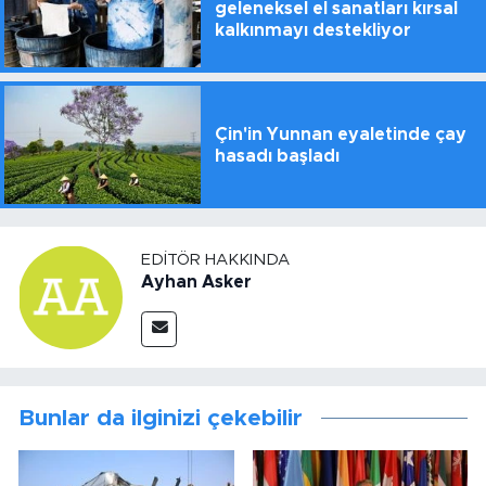
geleneksel el sanatları kırsal
kalkınmayı destekliyor
Çin'in Yunnan eyaletinde çay
hasadı başladı
EDITÖR HAKKINDA
Ayhan Asker
Bunlar da ilginizi çekebilir