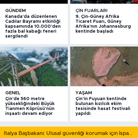
GÜNDEM
ÇIN FUARLARI
Kanada'da düzenlenen
9. Çin-Güney Afrika
Cadılar Bayramı etkinliği
Ticaret Fuarı, Güney
kapsamında 10.000'den
Afrika'nın Johannesburg
fazla bal kabağı feneri
kentinde başladı
sergilendi
GENEL
YAŞAM
Çin'de 560 metre
Çin'in Fuyuan kentinde
yüksekliğindeki Büyük
bulunan kızılcık ekim
Tianmen Köprüsü'nün
tesisinde hasat festivali
inşaatı devam ediyor
yapıldı
İtalya Başbakanı: Ulusal güvenliği korumak için İspanya ile Schengen kapsamındaki serbest dolaşımı askıya alıyoruz