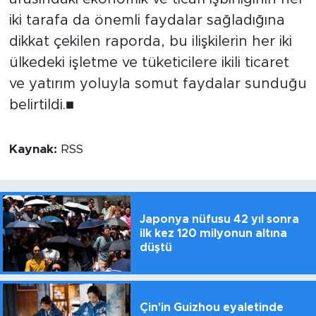
iki tarafa da önemli faydalar sağladığına
dikkat çekilen raporda, bu ilişkilerin her iki
ülkedeki işletme ve tüketicilere ikili ticaret
ve yatırım yoluyla somut faydalar sunduğu
belirtildi.■
Kaynak:
RSS
Japonya nüfusu 42 yıl sonra
ilk kez 120 milyonun altına
düştü
Çin'in Guizhou eyaletinde