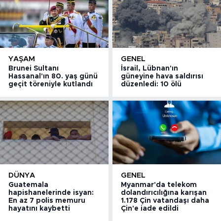
YAŞAM
GENEL
Brunei Sultanı
İsrail, Lübnan'ın
Hassanal'ın 80. yaş günü
güneyine hava saldırısı
geçit töreniyle kutlandı
düzenledi: 10 ölü
DÜNYA
GENEL
Guatemala
Myanmar'da telekom
hapishanelerinde isyan:
dolandırıcılığına karışan
En az 7 polis memuru
1.178 Çin vatandaşı daha
hayatını kaybetti
Çin'e iade edildi