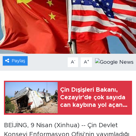
Gündem
Video
Sağlık
Foto Haber
Paylaş
-
+
A
A
Xinhua
Xinhua Türkiye
Çin Dışişleri Bakanı,
Cezayir'de çok sayıda
Seyahat
can kaybına yol açan
otobüs kazası
nedeniyle taziye
BEİJİNG, 9 Nisan (Xinhua) -- Çin Devlet
mesajı gönderdi
Konseyi Enformasyon Ofisi'nin yayımladığı