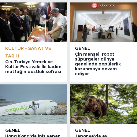
KÜLTÜR - SANAT VE
GENEL
Çin menşeli robot
TARIH
süpürgeler dünya
Çin-Türkiye Yemek ve
genelinde popülerlik
Kültür Festivali: İki kadim
kazanmaya devam
mutfağın dostluk sofrası
ediyor
GENEL
GENEL
Hong Kong'da iniş yapan
Japonya'da ayı