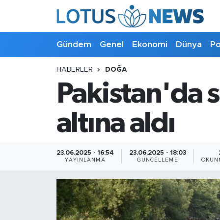
Genel
Gündem
Genel
Ekonomi
Dünya
Po
Ekonomi
HABERLER
DOĞA
Pakistan'da s
Dünya
Politika
altına aldı
Kültür - Sanat ve Tarih
23.06.2025 - 16:54
23.06.2025 - 18:03
YAYINLANMA
GÜNCELLEME
OKUN
Yaşam
Bilim ve Teknoloji
Çin Fuarları