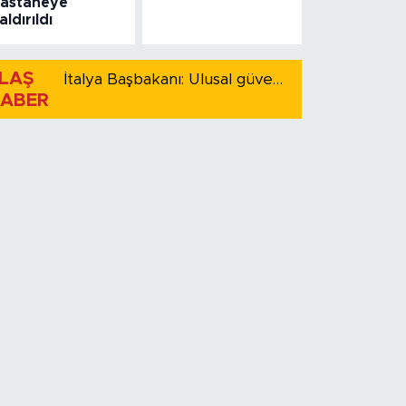
astaneye
aldırıldı
LAŞ
İtalya Başbakanı: Ulusal güvenliği korumak için İspanya ile Schengen kapsamındaki serbest dolaşımı askıya alıyoruz
ABER