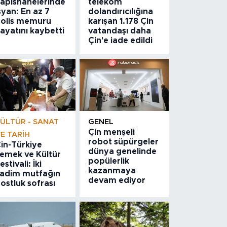
apishanelerinde
telekom
syan: En az 7
dolandırıcılığına
olis memuru
karışan 1.178 Çin
ayatını kaybetti
vatandaşı daha
Çin'e iade edildi
ÜLTÜR - SANAT
GENEL
Çin menşeli
E TARIH
robot süpürgeler
in-Türkiye
dünya genelinde
emek ve Kültür
popülerlik
estivali: İki
kazanmaya
adim mutfağın
devam ediyor
ostluk sofrası