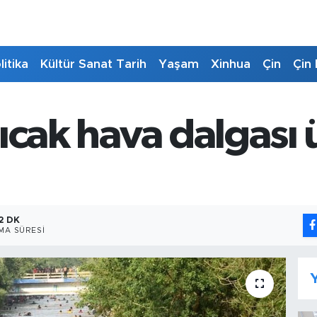
litika
Kültür Sanat Tarih
Yaşam
Xinhua
Çin
Çin 
ıcak hava dalgası ü
2 DK
MA SÜRESI
Y