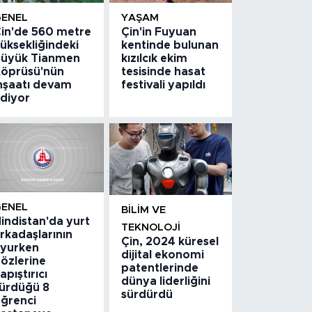
GENEL
YAŞAM
in'de 560 metre
Çin'in Fuyuan
üksekliğindeki
kentinde bulunan
üyük Tianmen
kızılcık ekim
öprüsü'nün
tesisinde hasat
nşaatı devam
festivali yapıldı
diyor
GENEL
BILIM VE
indistan'da yurt
TEKNOLOJI
rkadaşlarının
Çin, 2024 küresel
yurken
dijital ekonomi
özlerine
patentlerinde
apıştırıcı
dünya liderliğini
ürdüğü 8
sürdürdü
ğrenci