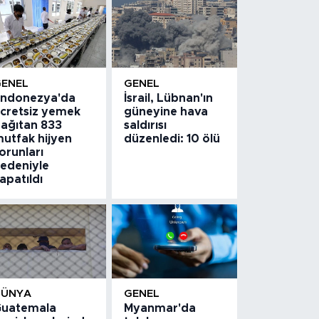
GENEL
GENEL
ndonezya'da
İsrail, Lübnan'ın
cretsiz yemek
güneyine hava
ağıtan 833
saldırısı
utfak hijyen
düzenledi: 10 ölü
orunları
edeniyle
apatıldı
DÜNYA
GENEL
uatemala
Myanmar'da