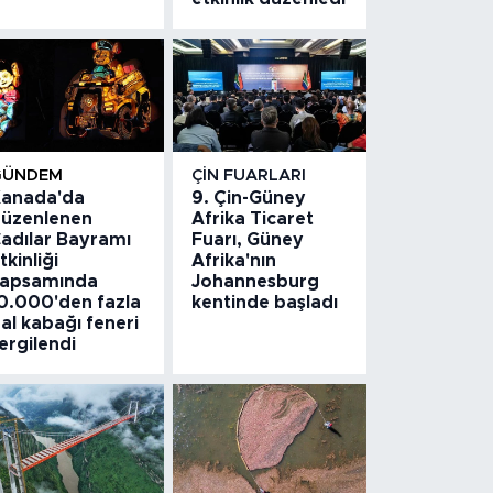
GÜNDEM
ÇIN FUARLARI
anada'da
9. Çin-Güney
üzenlenen
Afrika Ticaret
adılar Bayramı
Fuarı, Güney
tkinliği
Afrika'nın
apsamında
Johannesburg
0.000'den fazla
kentinde başladı
al kabağı feneri
ergilendi