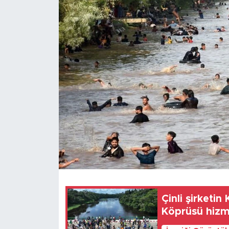
Gündem
Video
Sağlık
Foto Haber
Xinhua
Xinhua Türkiye
Seyahat
Çinli şirketi
Köprüsü hizme