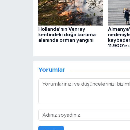
Hollanda'nın Venray
Almanya'd
kentindeki doğa koruma
nedeniyle
alanında orman yangını
kaybedenl
11.900'e u
Yorumlar