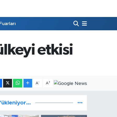
Fuarları
lkeyi etkisi
-
+
A
A
ükleniyor...