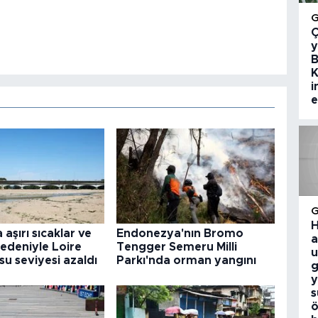
Ç
y
B
K
i
e
H
aşırı sıcaklar ve
Endonezya'nın Bromo
a
nedeniyle Loire
Tengger Semeru Milli
u
su seviyesi azaldı
Parkı'nda orman yangını
g
y
s
ö