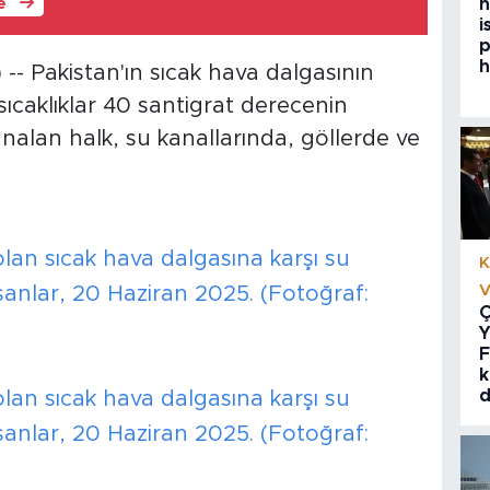
h
le
i
p
h
- Pakistan'ın sıcak hava dalgasının
sıcaklıklar 40 santigrat derecenin
unalan halk, su kanallarında, göllerde ve
olan sıcak hava dalgasına karşı su
K
V
sanlar, 20 Haziran 2025. (Fotoğraf:
Ç
Y
F
k
d
olan sıcak hava dalgasına karşı su
sanlar, 20 Haziran 2025. (Fotoğraf: