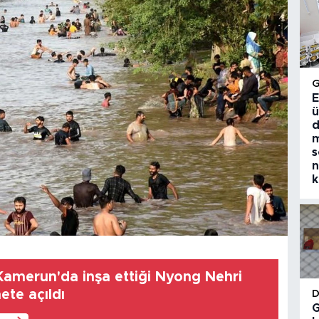
E
ü
d
m
s
n
k
n Kamerun'da inşa ettiği Nyong Nehri
te açıldı
G