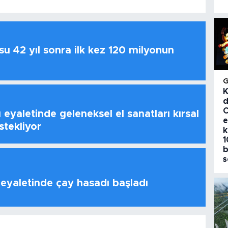
u 42 yıl sonra ilk kez 120 milyonun
K
d
C
 eyaletinde geleneksel el sanatları kırsal
e
stekliyor
k
1
b
s
 eyaletinde çay hasadı başladı