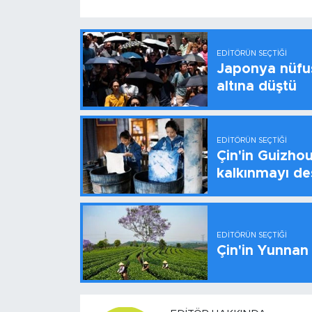
EDITÖRÜN SEÇTIĞI
Japonya nüfus
altına düştü
EDITÖRÜN SEÇTIĞI
Çin'in Guizhou
kalkınmayı de
EDITÖRÜN SEÇTIĞI
Çin'in Yunnan