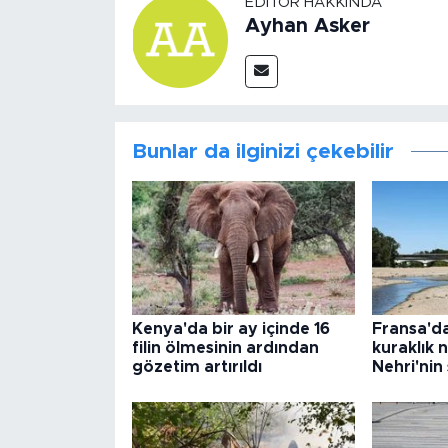
EDITÖR HAKKINDA
Ayhan Asker
Bunlar da ilginizi çekebilir
Kenya'da bir ay içinde 16
Fransa'da 
filin ölmesinin ardından
kuraklık 
gözetim artırıldı
Nehri'nin 