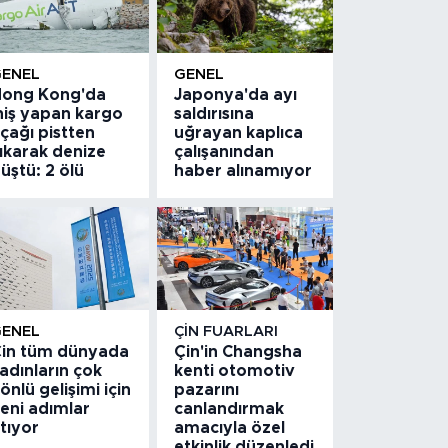
GENEL
GENEL
ong Kong'da
Japonya'da ayı
niş yapan kargo
saldırısına
çağı pistten
uğrayan kaplıca
ıkarak denize
çalışanından
üştü: 2 ölü
haber alınamıyor
GENEL
ÇIN FUARLARI
in tüm dünyada
Çin'in Changsha
adınların çok
kenti otomotiv
önlü gelişimi için
pazarını
eni adımlar
canlandırmak
tıyor
amacıyla özel
etkinlik düzenledi