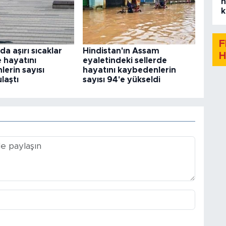
h
k
F
a aşırı sıcaklar
Hindistan'ın Assam
H
 hayatını
eyaletindeki sellerde
erin sayısı
hayatını kaybedenlerin
laştı
sayısı 94'e yükseldi