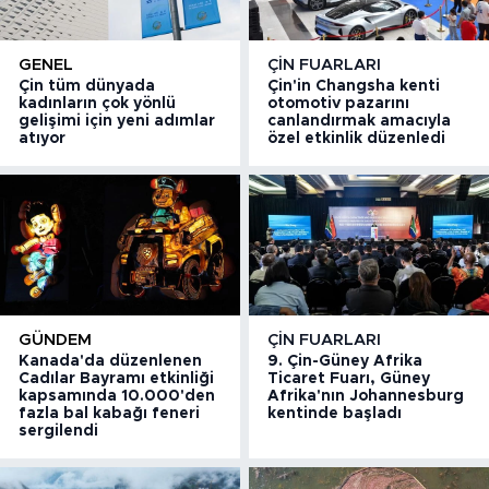
GENEL
ÇIN FUARLARI
Çin tüm dünyada
Çin'in Changsha kenti
kadınların çok yönlü
otomotiv pazarını
gelişimi için yeni adımlar
canlandırmak amacıyla
atıyor
özel etkinlik düzenledi
GÜNDEM
ÇIN FUARLARI
Kanada'da düzenlenen
9. Çin-Güney Afrika
Cadılar Bayramı etkinliği
Ticaret Fuarı, Güney
kapsamında 10.000'den
Afrika'nın Johannesburg
fazla bal kabağı feneri
kentinde başladı
sergilendi