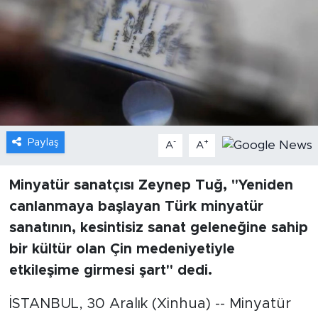
Gündem
Video
Sağlık
Foto Haber
Paylaş
-
+
A
A
Xinhua
Minyatür sanatçısı Zeynep Tuğ, "Yeniden
canlanmaya başlayan Türk minyatür
Xinhua Türkiye
sanatının, kesintisiz sanat geleneğine sahip
Seyahat
bir kültür olan Çin medeniyetiyle
etkileşime girmesi şart" dedi.
İSTANBUL, 30 Aralık (Xinhua) -- Minyatür