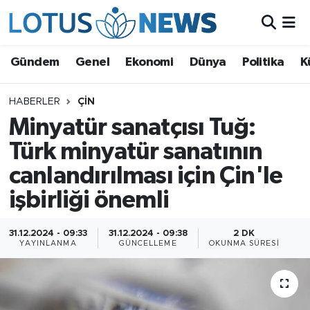
Genel
Gündem
Genel
Ekonomi
Dünya
Politika
K
Ekonomi
HABERLER
ÇIN
Minyatür sanatçısı Tuğ:
Dünya
Türk minyatür sanatının
Politika
canlandırılması için Çin'le
Kültür - Sanat ve Tarih
işbirliği önemli
Yaşam
31.12.2024 - 09:33
31.12.2024 - 09:38
2 DK
YAYINLANMA
GÜNCELLEME
OKUNMA SÜRESI
Bilim ve Teknoloji
Çin Fuarları