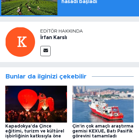
hasadı başladı
EDITÖR HAKKINDA
İrfan Karslı
Bunlar da ilginizi çekebilir
Kapadokya'da Çince
Çin'in çok amaçlı araştırma
eğitimi, turizm ve kültürel
gemisi KEXUE, Batı Pasifik
işbirliğinin katkısıyla öne
görevini tamamladı