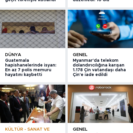
DÜNYA
GENEL
Guatemala
Myanmar'da telekom
hapishanelerinde isyan:
dolandırıcılığına karışan
En az 7 polis memuru
1.178 Çin vatandaşı daha
hayatını kaybetti
Çin'e iade edildi
KÜLTÜR - SANAT VE
GENEL