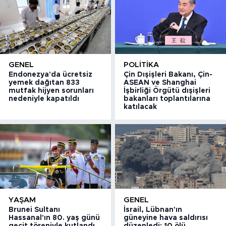
GENEL
POLITIKA
Endonezya'da ücretsiz
Çin Dışişleri Bakanı, Çin-
yemek dağıtan 833
ASEAN ve Shanghai
mutfak hijyen sorunları
İşbirliği Örgütü dışişleri
nedeniyle kapatıldı
bakanları toplantılarına
katılacak
YAŞAM
GENEL
Brunei Sultanı
İsrail, Lübnan'ın
Hassanal'ın 80. yaş günü
güneyine hava saldırısı
geçit töreniyle kutlandı
düzenledi: 10 ölü