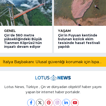
GENEL
YAŞAM
Çin'de 560 metre
Çin'in Fuyuan kentinde
yüksekliğindeki Büyük
bulunan kızılcık ekim
Tianmen Köprüsü'nün
tesisinde hasat festivali
inşaatı devam ediyor
yapıldı
İtalya Başbakanı: Ulusal güvenliği korumak için İspanya ile Schengen kapsamındaki serbest dolaşımı askıya alıyoruz
Lotus News, Türkiye , Çin ve dünyadan objektif haber yayını
yapan bir internet haber portalıdır.