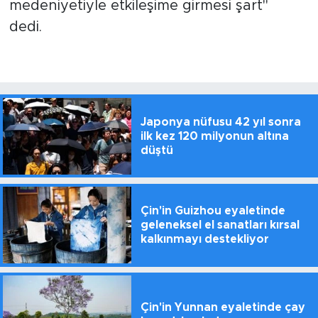
medeniyetiyle etkileşime girmesi şart"
dedi.
Japonya nüfusu 42 yıl sonra
ilk kez 120 milyonun altına
düştü
Çin'in Guizhou eyaletinde
geleneksel el sanatları kırsal
kalkınmayı destekliyor
Çin'in Yunnan eyaletinde çay