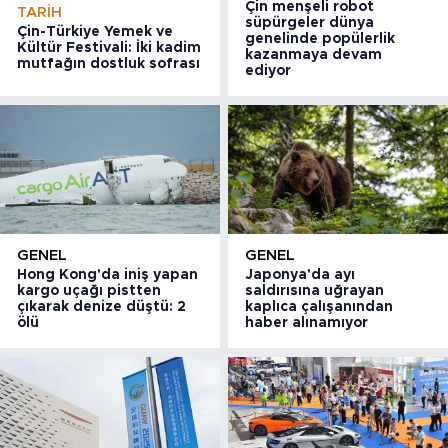
Çin menşeli robot
TARIH
süpürgeler dünya
Çin-Türkiye Yemek ve
genelinde popülerlik
Kültür Festivali: İki kadim
kazanmaya devam
mutfağın dostluk sofrası
ediyor
GENEL
GENEL
Hong Kong'da iniş yapan
Japonya'da ayı
kargo uçağı pistten
saldırısına uğrayan
çıkarak denize düştü: 2
kaplıca çalışanından
ölü
haber alınamıyor