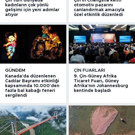
Çin tüm dünyada
Çin'in Changsha kenti
kadınların çok yönlü
otomotiv pazarını
gelişimi için yeni adımlar
canlandırmak amacıyla
atıyor
özel etkinlik düzenledi
GÜNDEM
ÇIN FUARLARI
Kanada'da düzenlenen
9. Çin-Güney Afrika
Cadılar Bayramı etkinliği
Ticaret Fuarı, Güney
kapsamında 10.000'den
Afrika'nın Johannesburg
fazla bal kabağı feneri
kentinde başladı
sergilendi