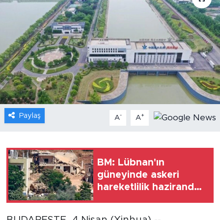
Gündem
Video
Sağlık
Foto Haber
Paylaş
-
+
Xinhua
A
A
Xinhua Türkiye
BM: Lübnan'ın
Seyahat
güneyinde askeri
hareketlilik hazirandan
bu yana en yoğun
seviyeye ulaştı
BUDAPEŞTE, 4 Nisan (Xinhua) --