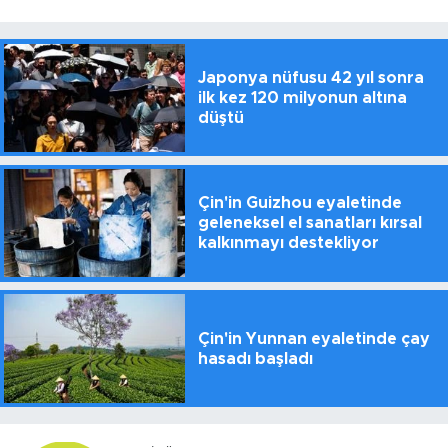
Japonya nüfusu 42 yıl sonra
ilk kez 120 milyonun altına
düştü
Çin'in Guizhou eyaletinde
geleneksel el sanatları kırsal
kalkınmayı destekliyor
Çin'in Yunnan eyaletinde çay
hasadı başladı