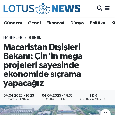
Genel
Gündem
Genel
Ekonomi
Dünya
Politika
K
Ekonomi
HABERLER
GENEL
Macaristan Dışişleri
Dünya
Bakanı: Çin'in mega
Politika
projeleri sayesinde
Kültür - Sanat ve Tarih
ekonomide sıçrama
yapacağız
Yaşam
04.04.2025 - 16:23
04.04.2025 - 14:33
1 DK
Bilim ve Teknoloji
YAYINLANMA
GÜNCELLEME
OKUNMA SÜRESI
Çin Fuarları