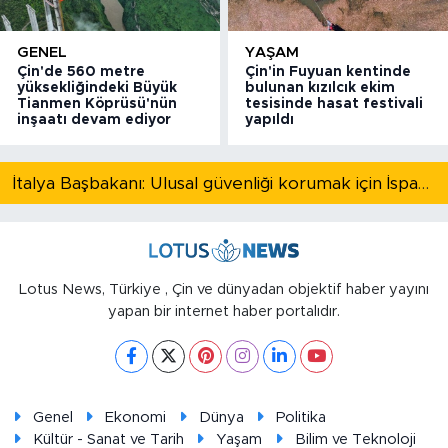
GENEL
YAŞAM
Çin'de 560 metre
Çin'in Fuyuan kentinde
yüksekliğindeki Büyük
bulunan kızılcık ekim
Tianmen Köprüsü'nün
tesisinde hasat festivali
inşaatı devam ediyor
yapıldı
İtalya Başbakanı: Ulusal güvenliği korumak için İspanya ile Schengen kapsamındaki serbest dolaşımı askıya alıyoruz
Lotus News, Türkiye , Çin ve dünyadan objektif haber yayını
yapan bir internet haber portalıdır.
Genel
Ekonomi
Dünya
Politika
Kültür - Sanat ve Tarih
Yaşam
Bilim ve Teknoloji