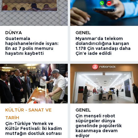
DÜNYA
GENEL
Guatemala
Myanmar'da telekom
hapishanelerinde isyan:
dolandırıcılığına karışan
En az 7 polis memuru
1.178 Çin vatandaşı daha
hayatını kaybetti
Çin'e iade edildi
KÜLTÜR - SANAT VE
GENEL
Çin menşeli robot
TARIH
süpürgeler dünya
Çin-Türkiye Yemek ve
genelinde popülerlik
Kültür Festivali: İki kadim
kazanmaya devam
mutfağın dostluk sofrası
ediyor