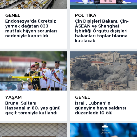
GENEL
POLITIKA
Endonezya'da ücretsiz
Çin Dışişleri Bakanı, Çin-
yemek dağıtan 833
ASEAN ve Shanghai
mutfak hijyen sorunları
İşbirliği Örgütü dışişleri
nedeniyle kapatıldı
bakanları toplantılarına
katılacak
YAŞAM
GENEL
Brunei Sultanı
İsrail, Lübnan'ın
Hassanal'ın 80. yaş günü
güneyine hava saldırısı
geçit töreniyle kutlandı
düzenledi: 10 ölü