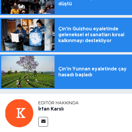
düştü
Çin'in Guizhou eyaletinde
geleneksel el sanatları kırsal
kalkınmayı destekliyor
Çin'in Yunnan eyaletinde çay
hasadı başladı
EDITÖR HAKKINDA
İrfan Karslı