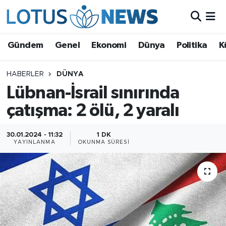
Genel
Gündem
Genel
Ekonomi
Dünya
Politika
K
Ekonomi
HABERLER
DÜNYA
Lübnan-İsrail sınırında
Dünya
çatışma: 2 ölü, 2 yaralı
Politika
30.01.2024 - 11:32
1 DK
Kültür - Sanat ve Tarih
YAYINLANMA
OKUNMA SÜRESI
Yaşam
Bilim ve Teknoloji
Çin Fuarları