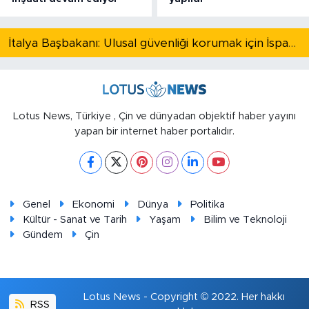
İtalya Başbakanı: Ulusal güvenliği korumak için İspanya ile Schengen kapsamındaki serbest dolaşımı askıya alıyoruz
Lotus News, Türkiye , Çin ve dünyadan objektif haber yayını
yapan bir internet haber portalıdır.
Genel
Ekonomi
Dünya
Politika
Kültür - Sanat ve Tarih
Yaşam
Bilim ve Teknoloji
Gündem
Çin
Lotus News - Copyright © 2022. Her hakkı
RSS