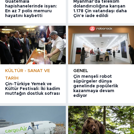
Guatemala
Myanmar'da telekom
hapishanelerinde isyan:
dolandırıcılığına karışan
En az 7 polis memuru
1.178 Çin vatandaşı daha
hayatını kaybetti
Çin'e iade edildi
KÜLTÜR - SANAT VE
GENEL
Çin menşeli robot
TARIH
süpürgeler dünya
Çin-Türkiye Yemek ve
genelinde popülerlik
Kültür Festivali: İki kadim
kazanmaya devam
mutfağın dostluk sofrası
ediyor