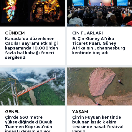
GÜNDEM
ÇIN FUARLARI
Kanada'da düzenlenen
9. Çin-Güney Afrika
Cadılar Bayramı etkinliği
Ticaret Fuarı, Güney
kapsamında 10.000'den
Afrika'nın Johannesburg
fazla bal kabağı feneri
kentinde başladı
sergilendi
GENEL
YAŞAM
Çin'de 560 metre
Çin'in Fuyuan kentinde
yüksekliğindeki Büyük
bulunan kızılcık ekim
Tianmen Köprüsü'nün
tesisinde hasat festivali
inşaatı devam ediyor
yapıldı