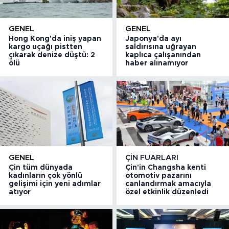
GENEL
GENEL
Hong Kong'da iniş yapan
Japonya'da ayı
kargo uçağı pistten
saldırısına uğrayan
çıkarak denize düştü: 2
kaplıca çalışanından
ölü
haber alınamıyor
GENEL
ÇIN FUARLARI
Çin tüm dünyada
Çin'in Changsha kenti
kadınların çok yönlü
otomotiv pazarını
gelişimi için yeni adımlar
canlandırmak amacıyla
atıyor
özel etkinlik düzenledi