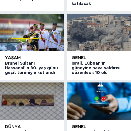
katılacak
YAŞAM
GENEL
Brunei Sultanı
İsrail, Lübnan'ın
Hassanal'ın 80. yaş günü
güneyine hava saldırısı
geçit töreniyle kutlandı
düzenledi: 10 ölü
DÜNYA
GENEL