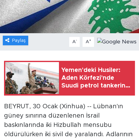
Gündem
Video
Paylaş
-
+
A
A
Sağlık
Foto Haber
Yemen'deki Husiler:
Xinhua
Aden Körfezi'nde
Suudi petrol tankerine
Xinhua Türkiye
füze saldırısı
düzenledik
BEYRUT, 30 Ocak (Xinhua) -- Lübnan'ın
Seyahat
güney sınırına düzenlenen İsrail
baskınlarında iki Hizbullah mensubu
öldürülürken iki sivil de yaralandı. Adlarının