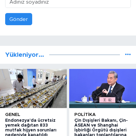
Gönder
Yükleniyor...
GENEL
POLITIKA
Endonezya'da ücretsiz
Çin Dışişleri Bakanı, Çin-
yemek dağıtan 833
ASEAN ve Shanghai
mutfak hijyen sorunları
İşbirliği Örgütü dışişleri
nedeniyle kapatıldı
bakanları toplantılarına