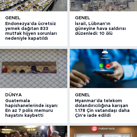
GENEL
GENEL
Endonezya'da ücretsiz
İsrail, Lübnan'ın
yemek dağıtan 833
güneyine hava saldırısı
mutfak hijyen sorunları
düzenledi: 10 ölü
nedeniyle kapatıldı
DÜNYA
GENEL
Guatemala
Myanmar'da telekom
hapishanelerinde isyan:
dolandırıcılığına karışan
En az 7 polis memuru
1.178 Çin vatandaşı daha
hayatını kaybetti
Çin'e iade edildi