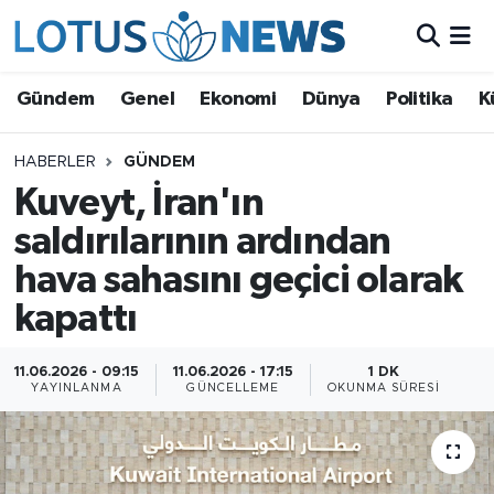
Genel
Gündem
Genel
Ekonomi
Dünya
Politika
K
Ekonomi
HABERLER
GÜNDEM
Kuveyt, İran'ın
Dünya
saldırılarının ardından
Politika
hava sahasını geçici olarak
Kültür - Sanat ve Tarih
kapattı
Yaşam
11.06.2026 - 09:15
11.06.2026 - 17:15
1 DK
YAYINLANMA
GÜNCELLEME
OKUNMA SÜRESI
Bilim ve Teknoloji
Çin Fuarları