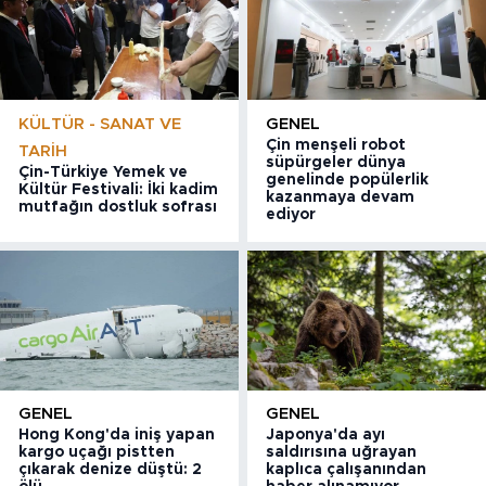
KÜLTÜR - SANAT VE
GENEL
Çin menşeli robot
TARIH
süpürgeler dünya
Çin-Türkiye Yemek ve
genelinde popülerlik
Kültür Festivali: İki kadim
kazanmaya devam
mutfağın dostluk sofrası
ediyor
GENEL
GENEL
Hong Kong'da iniş yapan
Japonya'da ayı
kargo uçağı pistten
saldırısına uğrayan
çıkarak denize düştü: 2
kaplıca çalışanından