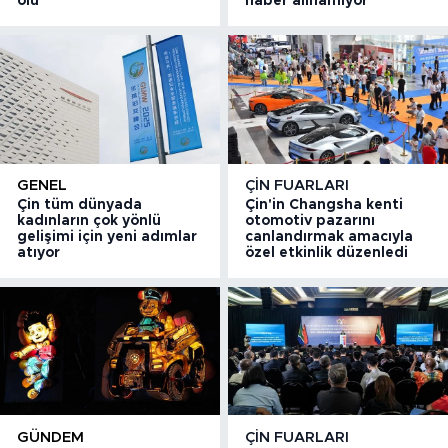
ölü
haber alınamıyor
GENEL
ÇIN FUARLARI
Çin tüm dünyada
Çin'in Changsha kenti
kadınların çok yönlü
otomotiv pazarını
gelişimi için yeni adımlar
canlandırmak amacıyla
atıyor
özel etkinlik düzenledi
GÜNDEM
ÇIN FUARLARI