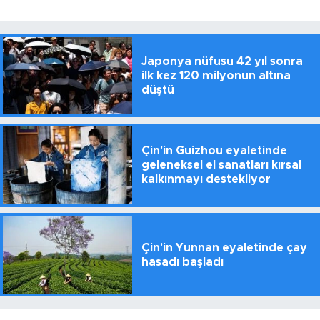
Japonya nüfusu 42 yıl sonra
ilk kez 120 milyonun altına
düştü
Çin'in Guizhou eyaletinde
geleneksel el sanatları kırsal
kalkınmayı destekliyor
Çin'in Yunnan eyaletinde çay
hasadı başladı