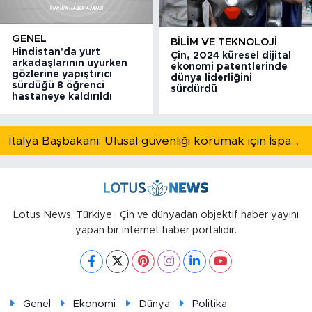
GENEL
BILIM VE TEKNOLOJI
Hindistan'da yurt
Çin, 2024 küresel dijital
arkadaşlarının uyurken
ekonomi patentlerinde
gözlerine yapıştırıcı
dünya liderliğini
sürdüğü 8 öğrenci
sürdürdü
hastaneye kaldırıldı
İtalya Başbakanı: Ulusal güvenliği korumak için İspanya ile Schengen kapsamındaki serbest dolaşımı askıya alıyoruz
Lotus News, Türkiye , Çin ve dünyadan objektif haber yayını
yapan bir internet haber portalıdır.
Genel
Ekonomi
Dünya
Politika