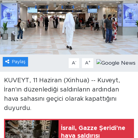
Gündem
Video
Sağlık
Foto Haber
Paylaş
-
+
A
A
Xinhua
KUVEYT, 11 Haziran (Xinhua) -- Kuveyt,
İran'ın düzenlediği saldırıların ardından
Xinhua Türkiye
hava sahasını geçici olarak kapattığını
Seyahat
duyurdu.
İsrail, Gazze Şeridi'ne
hava saldırısı