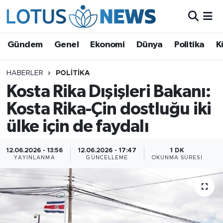
Genel
Gündem
Genel
Ekonomi
Dünya
Politika
K
Ekonomi
HABERLER
POLITIKA
Kosta Rika Dışişleri Bakanı:
Dünya
Kosta Rika-Çin dostluğu iki
Politika
ülke için de faydalı
Kültür - Sanat ve Tarih
12.06.2026 - 13:56
12.06.2026 - 17:47
1 DK
YAYINLANMA
GÜNCELLEME
OKUNMA SÜRESI
Yaşam
Bilim ve Teknoloji
Çin Fuarları