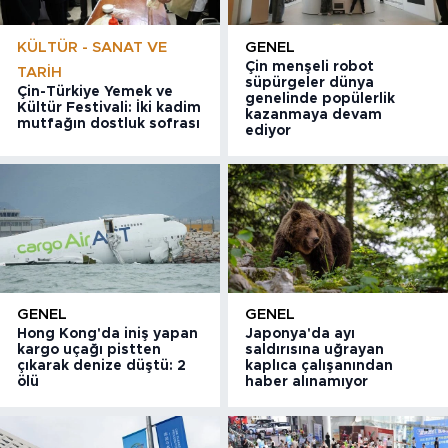
KÜLTÜR - SANAT VE
GENEL
Çin menşeli robot
TARIH
süpürgeler dünya
Çin-Türkiye Yemek ve
genelinde popülerlik
Kültür Festivali: İki kadim
kazanmaya devam
mutfağın dostluk sofrası
ediyor
GENEL
GENEL
Hong Kong'da iniş yapan
Japonya'da ayı
kargo uçağı pistten
saldırısına uğrayan
çıkarak denize düştü: 2
kaplıca çalışanından
ölü
haber alınamıyor