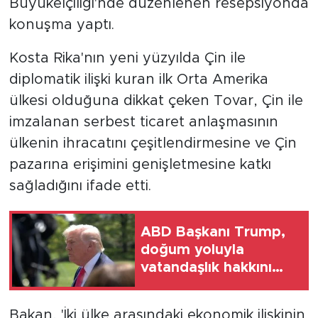
Büyükelçiliği'nde düzenlenen resepsiyonda
konuşma yaptı.
Kosta Rika'nın yeni yüzyılda Çin ile
diplomatik ilişki kuran ilk Orta Amerika
ülkesi olduğuna dikkat çeken Tovar, Çin ile
imzalanan serbest ticaret anlaşmasının
ülkenin ihracatını çeşitlendirmesine ve Çin
pazarına erişimini genişletmesine katkı
sağladığını ifade etti.
ABD Başkanı Trump,
doğum yoluyla
vatandaşlık hakkını
kısıtlamaya yönelik iki
başkanlık kararnamesi
Bakan, 'İki ülke arasındaki ekonomik ilişkinin