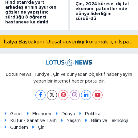
Hindistan'da yurt
Çin, 2024 küresel dijital
arkadaşlarının uyurken
ekonomi patentlerinde
gözlerine yapıştırıcı
dünya liderliğini
sürdüğü 8 öğrenci
sürdürdü
hastaneye kaldırıldı
İtalya Başbakanı: Ulusal güvenliği korumak için İspanya ile Schengen kapsamındaki serbest dolaşımı askıya alıyoruz
Lotus News, Türkiye , Çin ve dünyadan objektif haber yayını
yapan bir internet haber portalıdır.
Genel
Ekonomi
Dünya
Politika
Kültür - Sanat ve Tarih
Yaşam
Bilim ve Teknoloji
Gündem
Çin