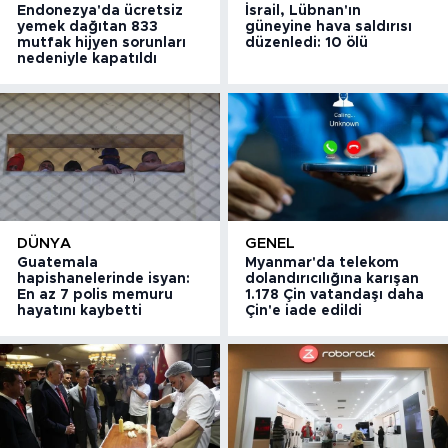
Endonezya'da ücretsiz
İsrail, Lübnan'ın
yemek dağıtan 833
güneyine hava saldırısı
mutfak hijyen sorunları
düzenledi: 10 ölü
nedeniyle kapatıldı
DÜNYA
GENEL
Guatemala
Myanmar'da telekom
hapishanelerinde isyan:
dolandırıcılığına karışan
En az 7 polis memuru
1.178 Çin vatandaşı daha
hayatını kaybetti
Çin'e iade edildi