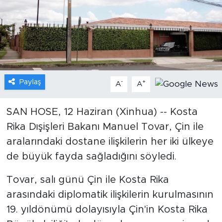
Gündem
Video
Sağlık
Paylaş
-
+
A
A
Foto Haber
SAN HOSE, 12 Haziran (Xinhua) -- Kosta
Xinhua
Rika Dışişleri Bakanı Manuel Tovar, Çin ile
aralarındaki dostane ilişkilerin her iki ülkeye
Xinhua Türkiye
de büyük fayda sağladığını söyledi.
Seyahat
Tovar, salı günü Çin ile Kosta Rika
arasındaki diplomatik ilişkilerin kurulmasının
19. yıldönümü dolayısıyla Çin'in Kosta Rika