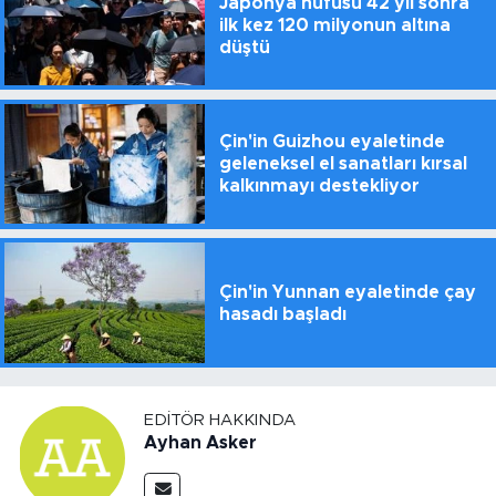
Japonya nüfusu 42 yıl sonra
ilk kez 120 milyonun altına
düştü
Çin'in Guizhou eyaletinde
geleneksel el sanatları kırsal
kalkınmayı destekliyor
Çin'in Yunnan eyaletinde çay
hasadı başladı
EDITÖR HAKKINDA
Ayhan Asker