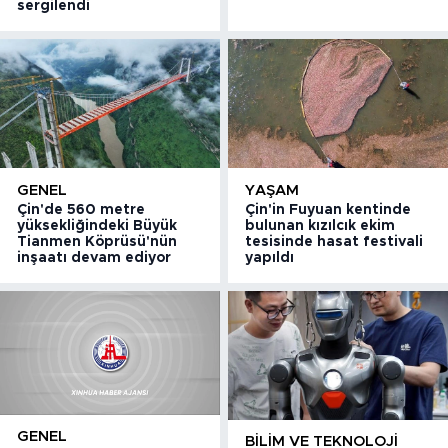
sergilendi
GENEL
YAŞAM
Çin'de 560 metre
Çin'in Fuyuan kentinde
yüksekliğindeki Büyük
bulunan kızılcık ekim
Tianmen Köprüsü'nün
tesisinde hasat festivali
inşaatı devam ediyor
yapıldı
GENEL
BILIM VE TEKNOLOJI