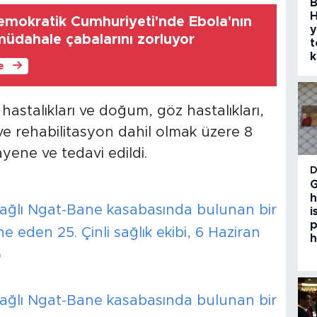
B
H
mokratik Cumhuriyeti'nde Ebola'nın
y
müdahale çabalarını zorluyor
t
k
le
 hastalıkları ve doğum, göz hastalıkları,
e rehabilitasyon dahil olmak üzere 8
ene ve tedavi edildi.
G
h
ağlı Ngat-Bane kasabasında bulunan bir
i
p
 eden 25. Çinli sağlık ekibi, 6 Haziran
h
)
ağlı Ngat-Bane kasabasında bulunan bir