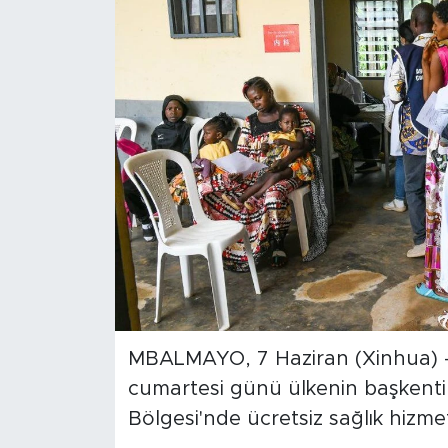
Gündem
Video
Sağlık
Foto Haber
Xinhua
Xinhua Türkiye
Seyahat
MBALMAYO, 7 Haziran (Xinhua) -- 
cumartesi günü ülkenin başkent
Bölgesi'nde ücretsiz sağlık hizmet