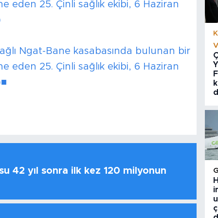
 eden 25. Çinli sağlık ekibi, 6 Haziran
)
K
V
ağlı Ngat-Bane kasabasında bulunan bir
Ç
Y
 eden 25. Çinli sağlık ekibi, 6 Haziran
F
)■
k
d
u 42 yıl sonra ilk kez 120 milyonun
H
i
u
ç
d