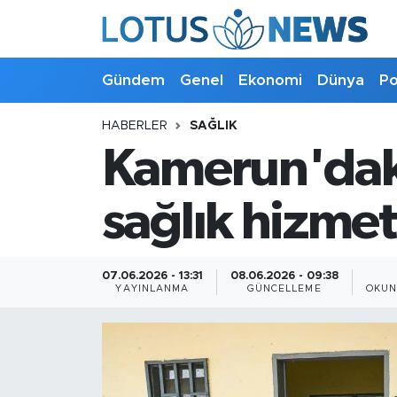
Genel
Gündem
Genel
Ekonomi
Dünya
Po
Ekonomi
HABERLER
SAĞLIK
Kamerun'daki 
Dünya
Politika
sağlık hizmet
Kültür - Sanat ve Tarih
07.06.2026 - 13:31
08.06.2026 - 09:38
YAYINLANMA
GÜNCELLEME
OKUN
Yaşam
Bilim ve Teknoloji
Çin Fuarları