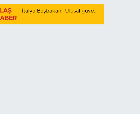
LAŞ
İtalya Başbakanı: Ulusal güvenliği korumak için İspanya ile Schengen kapsamındaki serbest dolaşımı askıya alıyoruz
ABER