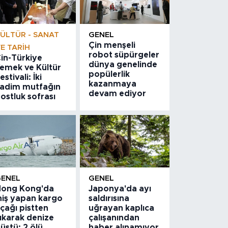
ÜLTÜR - SANAT
GENEL
Çin menşeli
E TARIH
robot süpürgeler
in-Türkiye
dünya genelinde
emek ve Kültür
popülerlik
estivali: İki
kazanmaya
adim mutfağın
devam ediyor
ostluk sofrası
GENEL
GENEL
ong Kong'da
Japonya'da ayı
niş yapan kargo
saldırısına
çağı pistten
uğrayan kaplıca
ıkarak denize
çalışanından
üştü: 2 ölü
haber alınamıyor