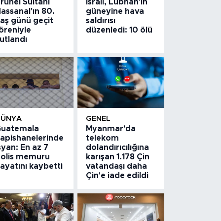
runei Sultanı
İsrail, Lübnan'ın
assanal'ın 80.
güneyine hava
aş günü geçit
saldırısı
öreniyle
düzenledi: 10 ölü
utlandı
DÜNYA
GENEL
uatemala
Myanmar'da
apishanelerinde
telekom
syan: En az 7
dolandırıcılığına
olis memuru
karışan 1.178 Çin
ayatını kaybetti
vatandaşı daha
Çin'e iade edildi