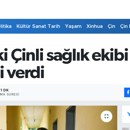
litika
Kültür Sanat Tarih
Yaşam
Xinhua
Çin
Çin 
Çinli sağlık ekibi
i verdi
1 DK
MA SÜRESI
Y