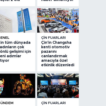
GENEL
ÇIN FUARLARI
in tüm dünyada
Çin'in Changsha
adınların çok
kenti otomotiv
önlü gelişimi için
pazarını
eni adımlar
canlandırmak
tıyor
amacıyla özel
etkinlik düzenledi
GÜNDEM
ÇIN FUARLARI