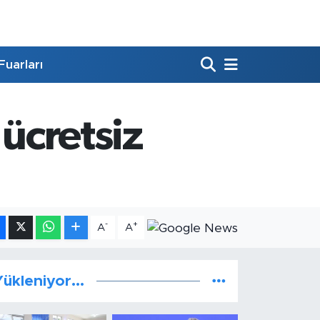
Fuarları
 ücretsiz
-
+
A
A
ükleniyor...