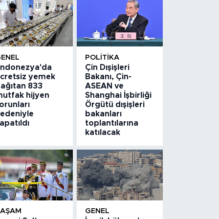
GENEL
POLITIKA
ndonezya'da
Çin Dışişleri
cretsiz yemek
Bakanı, Çin-
ağıtan 833
ASEAN ve
utfak hijyen
Shanghai İşbirliği
orunları
Örgütü dışişleri
edeniyle
bakanları
apatıldı
toplantılarına
katılacak
YAŞAM
GENEL