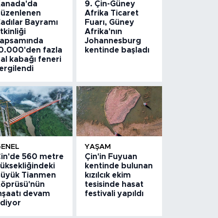
anada'da
9. Çin-Güney
üzenlenen
Afrika Ticaret
adılar Bayramı
Fuarı, Güney
tkinliği
Afrika'nın
apsamında
Johannesburg
0.000'den fazla
kentinde başladı
al kabağı feneri
ergilendi
GENEL
YAŞAM
in'de 560 metre
Çin'in Fuyuan
üksekliğindeki
kentinde bulunan
üyük Tianmen
kızılcık ekim
öprüsü'nün
tesisinde hasat
nşaatı devam
festivali yapıldı
diyor