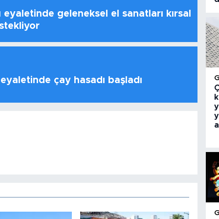
 eyaletinde geleneksel el sanatları kırsal
stekliyor
 eyaletinde çay hasadı başladı
Ç
k
y
y
a