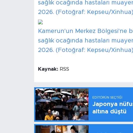
sağlık ocağında hastaları muayene
2026. (Fotoğraf: Kepseu/Xinhua
Kamerun'un Merkez Bölgesi'ne b
sağlık ocağında hastaları muayene
2026. (Fotoğraf: Kepseu/Xinhua
Kaynak:
RSS
EDITÖRÜN SEÇTIĞI
Japonya nüfus
altına düştü