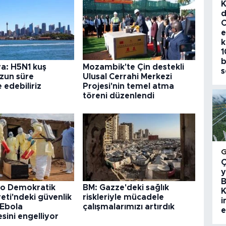
K
d
C
e
k
1
b
a: H5N1 kuş
Mozambik'te Çin destekli
s
uzun süre
Ulusal Cerrahi Merkezi
edebiliriz
Projesi'nin temel atma
töreni düzenlendi
Ç
y
B
o Demokratik
BM: Gazze'deki sağlık
K
ti'ndeki güvenlik
riskleriyle mücadele
i
 Ebola
çalışmalarımızı artırdık
e
ini engelliyor