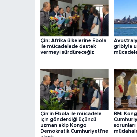
Çin: Afrika ülkelerine Ebola
Avustraly
ile mücadelede destek
gribiyle 
vermeyi sürdüreceğiz
mücadele 
Çin'in Ebola ile mücadele
BM: Kong
için gönderdiği üçüncü
Cumhuriye
uzman ekip Kongo
sorunları
Demokratik Cumhuriyeti'ne
müdahales