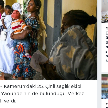
E
ü
d
m
s
n
k
Kamerun'daki 25. Çinli sağlık ekibi,
i Yaounde'nin de bulunduğu Merkez
i verdi.