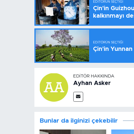
EDITÖRÜN SEÇTIĞI
Çin'in Guizhou
kalkınmayı de
EDITÖRÜN SEÇTIĞI
Çin'in Yunnan
EDITÖR HAKKINDA
Ayhan Asker
Bunlar da ilginizi çekebilir