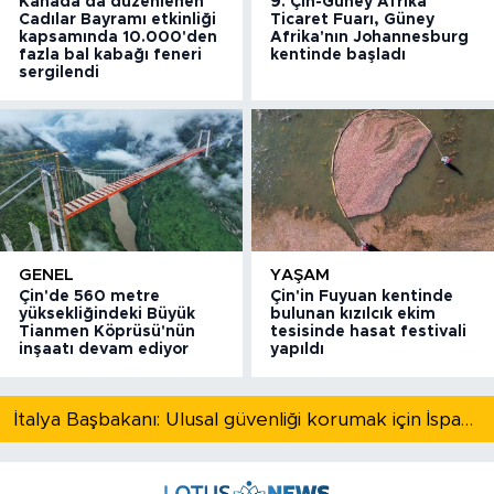
Kanada'da düzenlenen
9. Çin-Güney Afrika
Cadılar Bayramı etkinliği
Ticaret Fuarı, Güney
kapsamında 10.000'den
Afrika'nın Johannesburg
fazla bal kabağı feneri
kentinde başladı
sergilendi
GENEL
YAŞAM
Çin'de 560 metre
Çin'in Fuyuan kentinde
yüksekliğindeki Büyük
bulunan kızılcık ekim
Tianmen Köprüsü'nün
tesisinde hasat festivali
inşaatı devam ediyor
yapıldı
İtalya Başbakanı: Ulusal güvenliği korumak için İspanya ile Schengen kapsamındaki serbest dolaşımı askıya alıyoruz