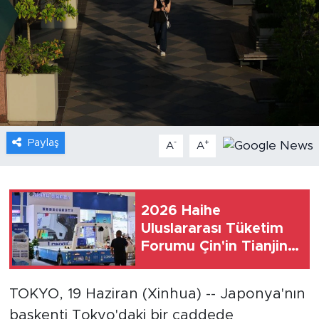
Gündem
Video
Sağlık
Foto Haber
Paylaş
-
+
A
A
Xinhua
Xinhua Türkiye
2026 Haihe
Uluslararası Tüketim
Seyahat
Forumu Çin'in Tianjin
kentinde başladı
TOKYO, 19 Haziran (Xinhua) -- Japonya'nın
başkenti Tokyo'daki bir caddede