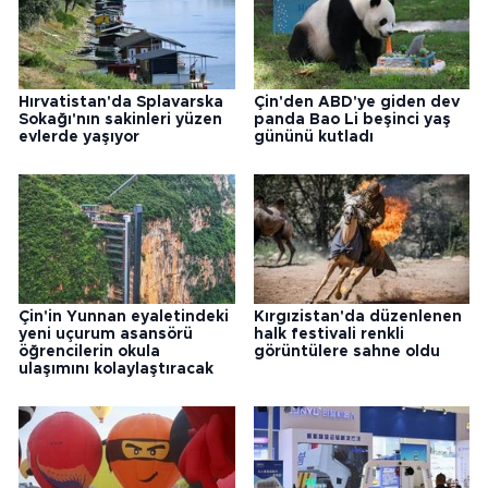
Hırvatistan'da Splavarska
Çin'den ABD'ye giden dev
Sokağı'nın sakinleri yüzen
panda Bao Li beşinci yaş
evlerde yaşıyor
gününü kutladı
Çin'in Yunnan eyaletindeki
Kırgızistan'da düzenlenen
yeni uçurum asansörü
halk festivali renkli
öğrencilerin okula
görüntülere sahne oldu
ulaşımını kolaylaştıracak