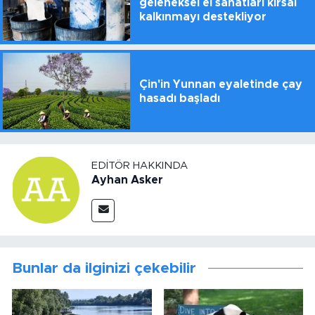
geleneksel el sanatları kırsal
kalkınmayı destekliyor
Çin'in Yunnan eyaletinde çay
hasadı başladı
EDITÖR HAKKINDA
Ayhan Asker
Bunlar da ilginizi çekebilir