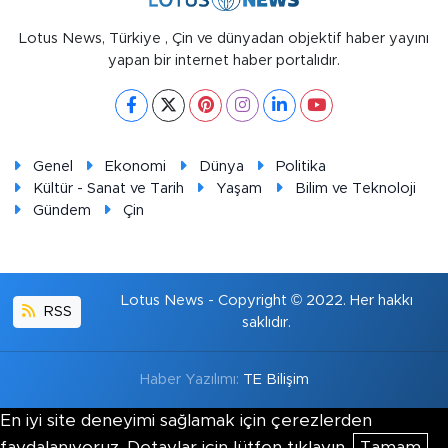
Lotus News, Türkiye , Çin ve dünyadan objektif haber yayını
yapan bir internet haber portalıdır.
Genel
Ekonomi
Dünya
Politika
Kültür - Sanat ve Tarih
Yaşam
Bilim ve Teknoloji
Gündem
Çin
Lotus News - Copyright © 2022. Her hakkı
RSS
saklıdır.
Haber Yazılımı:
TE Bilişim
En iyi site deneyimi sağlamak için çerezlerden
faydalanıyoruz. Detaylar için lütfen tıklayın.
Tamam