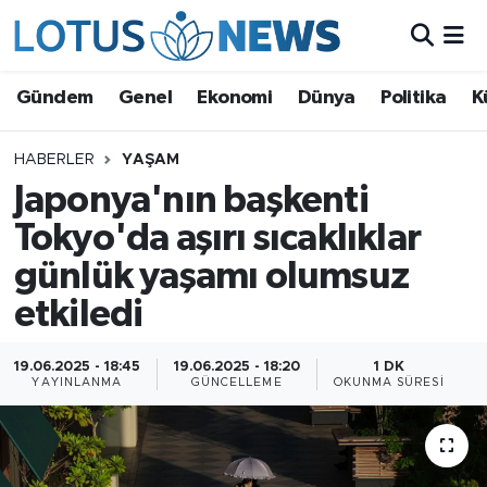
Genel
Gündem
Genel
Ekonomi
Dünya
Politika
K
Ekonomi
HABERLER
YAŞAM
Japonya'nın başkenti
Dünya
Tokyo'da aşırı sıcaklıklar
Politika
günlük yaşamı olumsuz
Kültür - Sanat ve Tarih
etkiledi
Yaşam
19.06.2025 - 18:45
19.06.2025 - 18:20
1 DK
YAYINLANMA
GÜNCELLEME
OKUNMA SÜRESI
Bilim ve Teknoloji
Çin Fuarları