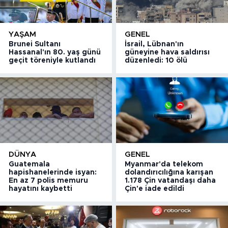
YAŞAM
GENEL
Brunei Sultanı
İsrail, Lübnan'ın
Hassanal'ın 80. yaş günü
güneyine hava saldırısı
geçit töreniyle kutlandı
düzenledi: 10 ölü
DÜNYA
GENEL
Guatemala
Myanmar'da telekom
hapishanelerinde isyan:
dolandırıcılığına karışan
En az 7 polis memuru
1.178 Çin vatandaşı daha
hayatını kaybetti
Çin'e iade edildi