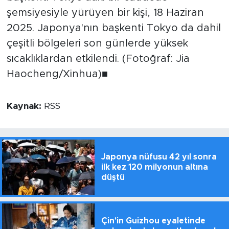
şemsiyesiyle yürüyen bir kişi, 18 Haziran
2025. Japonya'nın başkenti Tokyo da dahil
çeşitli bölgeleri son günlerde yüksek
sıcaklıklardan etkilendi. (Fotoğraf: Jia
Haocheng/Xinhua)■
Kaynak:
RSS
Japonya nüfusu 42 yıl sonra
ilk kez 120 milyonun altına
düştü
Çin'in Guizhou eyaletinde