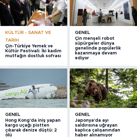
KÜLTÜR - SANAT VE
GENEL
Çin menşeli robot
TARIH
süpürgeler dünya
Çin-Türkiye Yemek ve
genelinde popülerlik
Kültür Festivali: İki kadim
kazanmaya devam
mutfağın dostluk sofrası
ediyor
GENEL
GENEL
Hong Kong'da iniş yapan
Japonya'da ayı
kargo uçağı pistten
saldırısına uğrayan
çıkarak denize düştü: 2
kaplıca çalışanından
ölü
haber alınamıyor