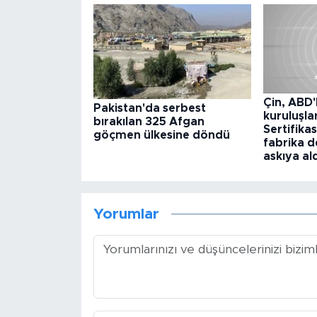
Çin, ABD'
Pakistan'da serbest
kuruluşla
bırakılan 325 Afgan
Sertifik
göçmen ülkesine döndü
fabrika d
askıya al
Yorumlar