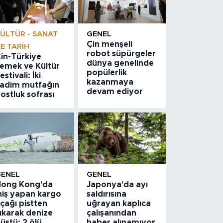
ÜLTÜR - SANAT
GENEL
Çin menşeli
E TARIH
robot süpürgeler
in-Türkiye
dünya genelinde
emek ve Kültür
popülerlik
estivali: İki
kazanmaya
adim mutfağın
devam ediyor
ostluk sofrası
GENEL
GENEL
ong Kong'da
Japonya'da ayı
niş yapan kargo
saldırısına
çağı pistten
uğrayan kaplıca
ıkarak denize
çalışanından
üştü: 2 ölü
haber alınamıyor