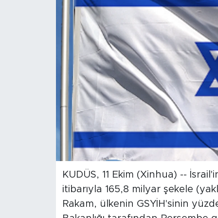
Gündem
Video
Sağlık
Foto Haber
Xinhua
Xinhua Türkiye
Seyahat
KUDÜS, 11 Ekim (Xinhua) -- İsrail'i
itibarıyla 165,8 milyar şekele (yak
Rakam, ülkenin GSYİH'sinin yüzde 8