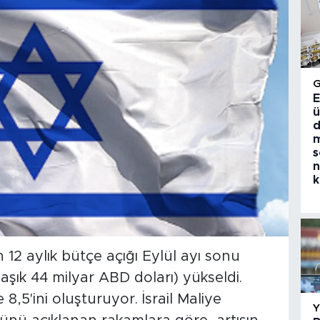
E
ü
d
m
s
n
k
n 12 aylık bütçe açığı Eylül ayı sonu
laşık 44 milyar ABD doları) yükseldi.
,5'ini oluşturuyor. İsrail Maliye