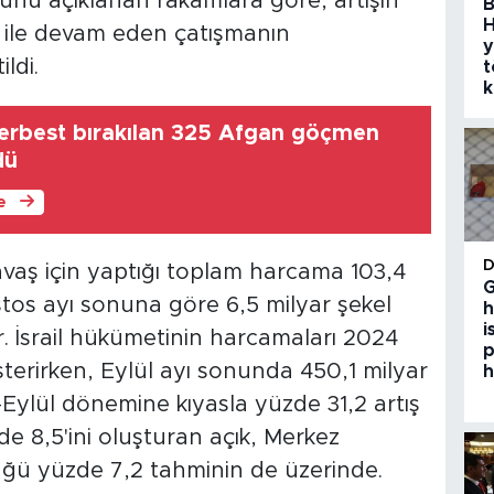
ünü açıklanan rakamlara göre, artışın
B
H
 ile devam eden çatışmanın
y
ldi.
t
k
serbest bırakılan 325 Afgan göçmen
dü
le
n savaş için yaptığı toplam harcama 103,4
G
stos ayı sonuna göre 6,5 milyar şekel
h
i
or. İsrail hükümetinin harcamaları 2024
p
österirken, Eylül ayı sonunda 450,1 milyar
h
-Eylül dönemine kıyasla yüzde 31,2 artış
de 8,5'ini oluşturan açık, Merkez
üğü yüzde 7,2 tahminin de üzerinde.