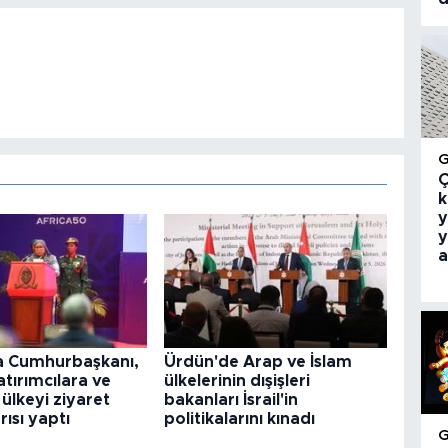
Ç
k
y
y
a
 Cumhurbaşkanı,
Ürdün'de Arap ve İslam
atırımcılara ve
ülkelerinin dışişleri
 ülkeyi ziyaret
bakanları İsrail'in
ısı yaptı
politikalarını kınadı