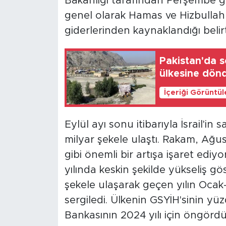
Bakanlığı tarafından Perşembe g
genel olarak Hamas ve Hizbullah
giderlerinden kaynaklandığı belirti
Pakistan'da 
ülkesine dön
İçeriği Görüntü
Eylül ayı sonu itibarıyla İsrail'i
milyar şekele ulaştı. Rakam, Ağu
gibi önemli bir artışa işaret ediy
yılında keskin şekilde yükseliş g
şekele ulaşarak geçen yılın Ocak
sergiledi. Ülkenin GSYİH'sinin yüz
Bankasının 2024 yılı için öngörd