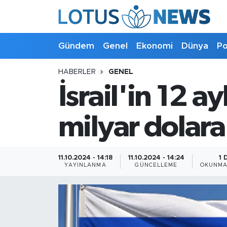
Genel
Gündem
Genel
Ekonomi
Dünya
Po
Ekonomi
HABERLER
GENEL
İsrail'in 12 a
Dünya
Politika
milyar dolara
Kültür - Sanat ve Tarih
11.10.2024 - 14:18
11.10.2024 - 14:24
1 
YAYINLANMA
GÜNCELLEME
OKUNMA
Yaşam
Bilim ve Teknoloji
Çin Fuarları