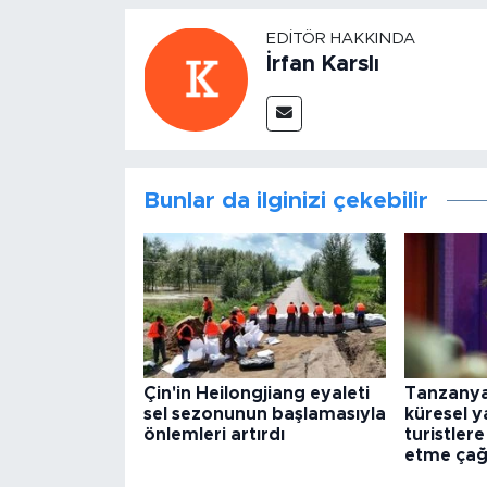
EDITÖR HAKKINDA
İrfan Karslı
Bunlar da ilginizi çekebilir
Çin'in Heilongjiang eyaleti
Tanzanya
sel sezonunun başlamasıyla
küresel y
önlemleri artırdı
turistlere
etme çağr