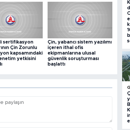
K
d
C
e
k
1
b
s
li sertifikasyon
Çin, yabancı sistem yazılımı
rının Çin Zorunlu
içeren ithal ofis
asyon kapsamındaki
ekipmanlarına ulusal
enetim yetkisini
güvenlik soruşturması
dı
başlattı
Ç
y
B
K
i
e