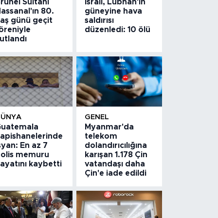
runei Sultanı
İsrail, Lübnan'ın
assanal'ın 80.
güneyine hava
aş günü geçit
saldırısı
öreniyle
düzenledi: 10 ölü
utlandı
DÜNYA
GENEL
uatemala
Myanmar'da
apishanelerinde
telekom
syan: En az 7
dolandırıcılığına
olis memuru
karışan 1.178 Çin
ayatını kaybetti
vatandaşı daha
Çin'e iade edildi