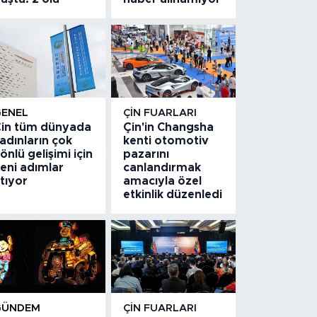
GENEL
ÇIN FUARLARI
in tüm dünyada
Çin'in Changsha
adınların çok
kenti otomotiv
önlü gelişimi için
pazarını
eni adımlar
canlandırmak
tıyor
amacıyla özel
etkinlik düzenledi
GÜNDEM
ÇIN FUARLARI