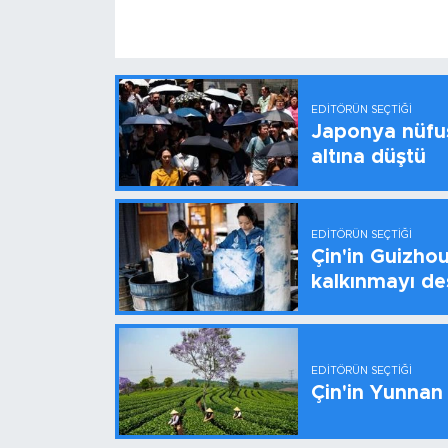
EDITÖRÜN SEÇTIĞI
Japonya nüfus
altına düştü
EDITÖRÜN SEÇTIĞI
Çin'in Guizhou
kalkınmayı de
EDITÖRÜN SEÇTIĞI
Çin'in Yunnan