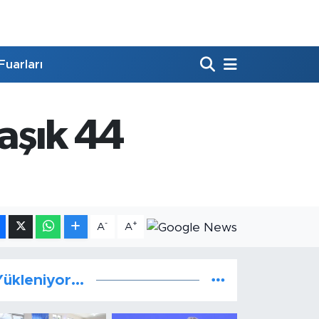
Fuarları
laşık 44
-
+
A
A
ükleniyor...