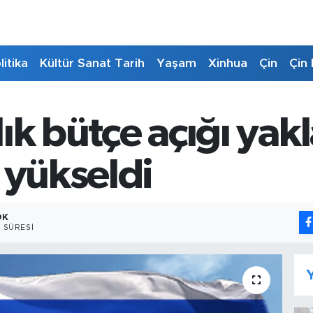
litika
Kültür Sanat Tarih
Yaşam
Xinhua
Çin
Çin 
ylık bütçe açığı yak
 yükseldi
DK
 SÜRESI
Y