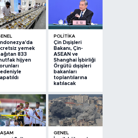
GENEL
POLITIKA
ndonezya'da
Çin Dışişleri
cretsiz yemek
Bakanı, Çin-
ağıtan 833
ASEAN ve
utfak hijyen
Shanghai İşbirliği
orunları
Örgütü dışişleri
edeniyle
bakanları
apatıldı
toplantılarına
katılacak
YAŞAM
GENEL