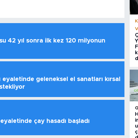
K
V
Ç
u 42 yıl sonra ilk kez 120 milyonun
Y
F
k
d
 eyaletinde geleneksel el sanatları kırsal
stekliyor
H
i
 eyaletinde çay hasadı başladı
u
ç
d