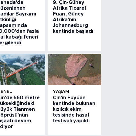
anada'da
9. Çin-Güney
üzenlenen
Afrika Ticaret
adılar Bayramı
Fuarı, Güney
tkinliği
Afrika'nın
apsamında
Johannesburg
0.000'den fazla
kentinde başladı
al kabağı feneri
ergilendi
GENEL
YAŞAM
in'de 560 metre
Çin'in Fuyuan
üksekliğindeki
kentinde bulunan
üyük Tianmen
kızılcık ekim
öprüsü'nün
tesisinde hasat
nşaatı devam
festivali yapıldı
diyor