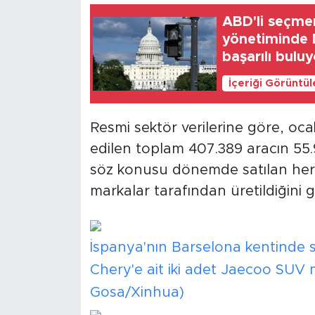
ABD'li seçmen
yönetiminde 
başarılı buluy
İçeriği Görüntü
Resmi sektör verilerine göre, oc
edilen toplam 407.389 aracın 55.9
söz konusu dönemde satılan her 7 
markalar tarafından üretildiğini g
İspanya'nın Barselona kentinde se
Chery'e ait iki adet Jaecoo SUV 
Gosa/Xinhua)