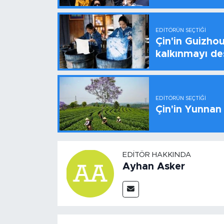
EDITÖRÜN SEÇTIĞI
Çin'in Guizhou
kalkınmayı de
EDITÖRÜN SEÇTIĞI
Çin'in Yunnan
EDITÖR HAKKINDA
Ayhan Asker