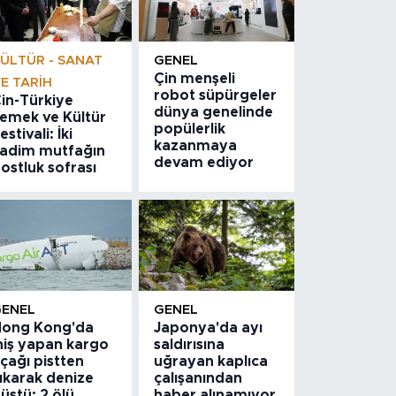
ÜLTÜR - SANAT
GENEL
Çin menşeli
E TARIH
robot süpürgeler
in-Türkiye
dünya genelinde
emek ve Kültür
popülerlik
estivali: İki
kazanmaya
adim mutfağın
devam ediyor
ostluk sofrası
GENEL
GENEL
ong Kong'da
Japonya'da ayı
niş yapan kargo
saldırısına
çağı pistten
uğrayan kaplıca
ıkarak denize
çalışanından
üştü: 2 ölü
haber alınamıyor