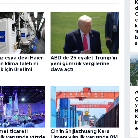
K
d
C
e
k
1
b
s
az eşya devi Haier,
ABD'de 25 eyalet Trump'ın
n klima talebini
yeni gümrük vergilerine
k için üretimi
dava açtı
Ç
y
B
K
i
e
met ticareti
Çin'in Shijiazhuang Kara
ilk yarısında yüzde
Limanı yılın ilk yarısında 814