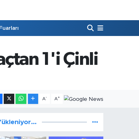
Fuarları
çtan 1'i Çinli
-
+
A
A
ükleniyor...