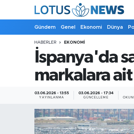
Genel
Gündem
Genel
Ekonomi
Dünya
Po
Ekonomi
HABERLER
EKONOMI
İspanya'da sat
Dünya
Politika
markalara ait
Kültür - Sanat ve Tarih
03.06.2026 - 13:55
03.06.2026 - 17:34
YAYINLANMA
GÜNCELLEME
OKUN
Yaşam
Bilim ve Teknoloji
Çin Fuarları