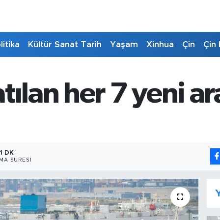
litika
Kültür Sanat Tarih
Yaşam
Xinhua
Çin
Çin 
ılan her 7 yeni ara
1 DK
MA SÜRESI
Y