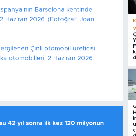
n İspanya'nın Barselona kentinde
2 Haziran 2026. (Fotoğraf: Joan
K
V
Ç
Y
F
rgilenen Çinli otomobil üreticisi
k
 otomobilleri, 2 Haziran 2026.
d
H
i
u 42 yıl sonra ilk kez 120 milyonun
u
ç
d