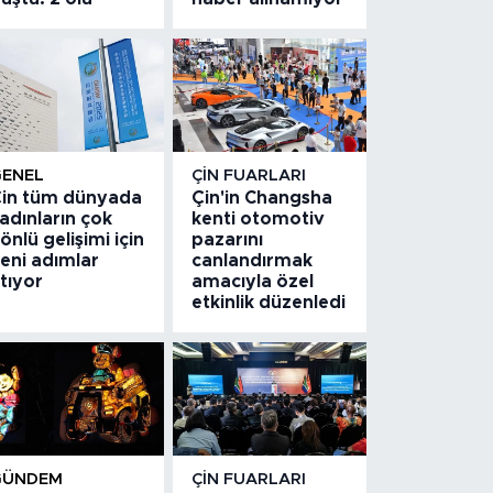
GENEL
ÇIN FUARLARI
in tüm dünyada
Çin'in Changsha
adınların çok
kenti otomotiv
önlü gelişimi için
pazarını
eni adımlar
canlandırmak
tıyor
amacıyla özel
etkinlik düzenledi
GÜNDEM
ÇIN FUARLARI