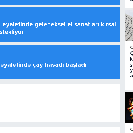
 eyaletinde geleneksel el sanatları kırsal
stekliyor
Ç
k
 eyaletinde çay hasadı başladı
y
y
a