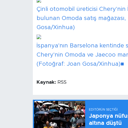
Çinli otomobil üreticisi Chery'ni
bulunan Omoda satış mağazası, 
Gosa/Xinhua)
İspanya'nın Barselona kentinde se
Chery'nin Omoda ve Jaecoo marka
(Fotoğraf: Joan Gosa/Xinhua)■
Kaynak:
RSS
EDITÖRÜN SEÇTIĞI
Japonya nüfus
altına düştü