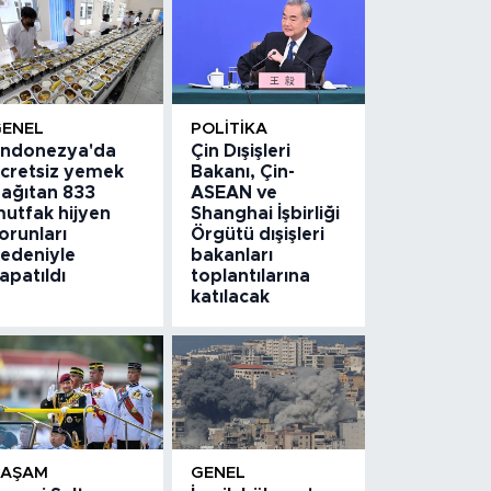
GENEL
POLITIKA
ndonezya'da
Çin Dışişleri
cretsiz yemek
Bakanı, Çin-
ağıtan 833
ASEAN ve
utfak hijyen
Shanghai İşbirliği
orunları
Örgütü dışişleri
edeniyle
bakanları
apatıldı
toplantılarına
katılacak
YAŞAM
GENEL