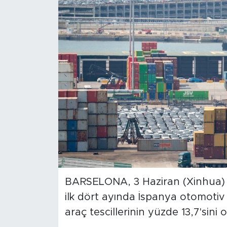
Gündem
Video
Sağlık
Foto Haber
Xinhua
Xinhua Türkiye
Seyahat
BARSELONA, 3 Haziran (Xinhua) --
ilk dört ayında İspanya otomotiv 
araç tescillerinin yüzde 13,7'sini 