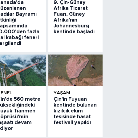
anada'da
9. Çin-Güney
üzenlenen
Afrika Ticaret
adılar Bayramı
Fuarı, Güney
tkinliği
Afrika'nın
apsamında
Johannesburg
0.000'den fazla
kentinde başladı
al kabağı feneri
ergilendi
GENEL
YAŞAM
in'de 560 metre
Çin'in Fuyuan
üksekliğindeki
kentinde bulunan
üyük Tianmen
kızılcık ekim
öprüsü'nün
tesisinde hasat
nşaatı devam
festivali yapıldı
diyor