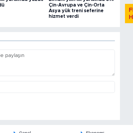
dü
Çin-Avrupa ve Çin-Orta
F
Asya yük treni seferine
hizmet verdi
H