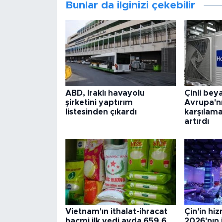
Bunlar da ilginizi çekebilir
ABD, Iraklı havayolu
Çinli bey
şirketini yaptırım
Avrupa'nı
listesinden çıkardı
karşılama
artırdı
Vietnam'ın ithalat-ihracat
Çin'in hiz
hacmi ilk yedi ayda 659,6
2026'nın 