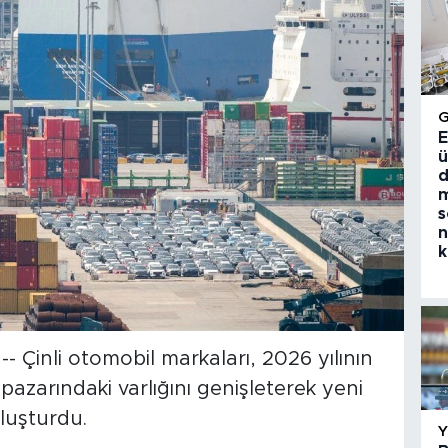
E
ü
d
m
s
n
k
 Çinli otomobil markaları, 2026 yılının
pazarındaki varlığını genişleterek yeni
oluşturdu.