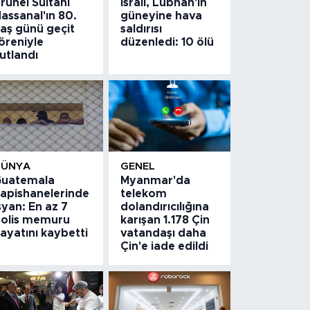
runei Sultanı
İsrail, Lübnan'ın
assanal'ın 80.
güneyine hava
aş günü geçit
saldırısı
öreniyle
düzenledi: 10 ölü
utlandı
DÜNYA
GENEL
uatemala
Myanmar'da
apishanelerinde
telekom
syan: En az 7
dolandırıcılığına
olis memuru
karışan 1.178 Çin
ayatını kaybetti
vatandaşı daha
Çin'e iade edildi