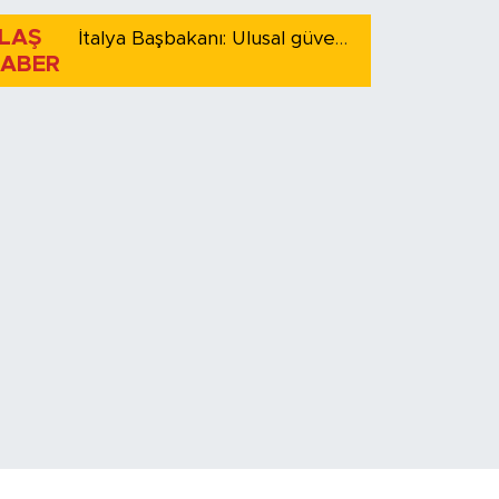
LAŞ
İtalya Başbakanı: Ulusal güvenliği korumak için İspanya ile Schengen kapsamındaki serbest dolaşımı askıya alıyoruz
ABER