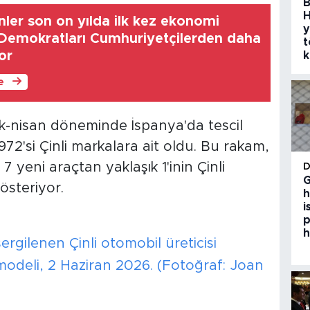
B
H
ler son on yılda ilk kez ekonomi
y
Demokratları Cumhuriyetçilerden daha
t
or
k
le
ak-nisan döneminde İspanya'da tescil
72'si Çinli markalara ait oldu. Bu rakam,
yeni araçtan yaklaşık 1'inin Çinli
G
österiyor.
h
i
p
h
rgilenen Çinli otomobil üreticisi
modeli, 2 Haziran 2026. (Fotoğraf: Joan