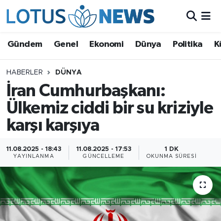
Genel
Gündem
Genel
Ekonomi
Dünya
Politika
K
Ekonomi
HABERLER
DÜNYA
İran Cumhurbaşkanı:
Dünya
Ülkemiz ciddi bir su kriziyle
Politika
karşı karşıya
Kültür - Sanat ve Tarih
11.08.2025 - 18:43
11.08.2025 - 17:53
1 DK
YAYINLANMA
GÜNCELLEME
OKUNMA SÜRESI
Yaşam
Bilim ve Teknoloji
Çin Fuarları