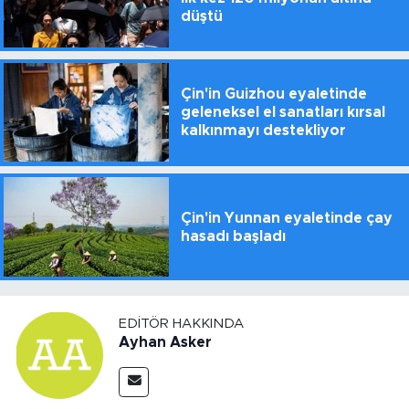
düştü
Çin'in Guizhou eyaletinde
geleneksel el sanatları kırsal
kalkınmayı destekliyor
Çin'in Yunnan eyaletinde çay
hasadı başladı
EDITÖR HAKKINDA
Ayhan Asker