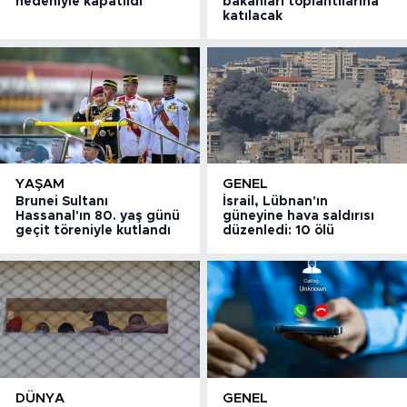
nedeniyle kapatıldı
bakanları toplantılarına
katılacak
YAŞAM
GENEL
Brunei Sultanı
İsrail, Lübnan'ın
Hassanal'ın 80. yaş günü
güneyine hava saldırısı
geçit töreniyle kutlandı
düzenledi: 10 ölü
DÜNYA
GENEL