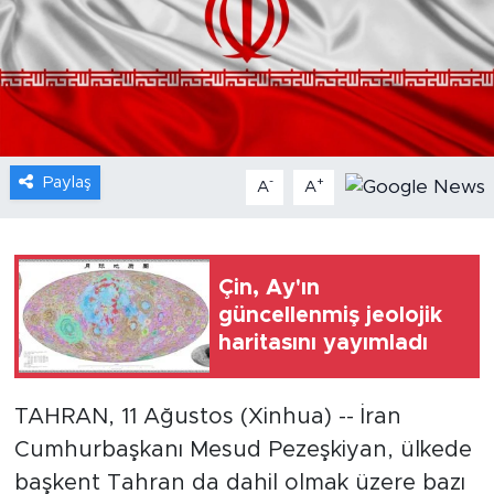
Gündem
Video
Sağlık
Paylaş
-
+
A
A
Foto Haber
Xinhua
Çin, Ay'ın
güncellenmiş jeolojik
Xinhua Türkiye
haritasını yayımladı
Seyahat
TAHRAN, 11 Ağustos (Xinhua) -- İran
Cumhurbaşkanı Mesud Pezeşkiyan, ülkede
başkent Tahran da dahil olmak üzere bazı