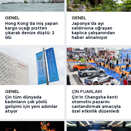
GENEL
GENEL
Hong Kong'da iniş yapan
Japonya'da ayı
kargo uçağı pistten
saldırısına uğrayan
çıkarak denize düştü: 2
kaplıca çalışanından
ölü
haber alınamıyor
GENEL
ÇIN FUARLARI
Çin tüm dünyada
Çin'in Changsha kenti
kadınların çok yönlü
otomotiv pazarını
gelişimi için yeni adımlar
canlandırmak amacıyla
atıyor
özel etkinlik düzenledi