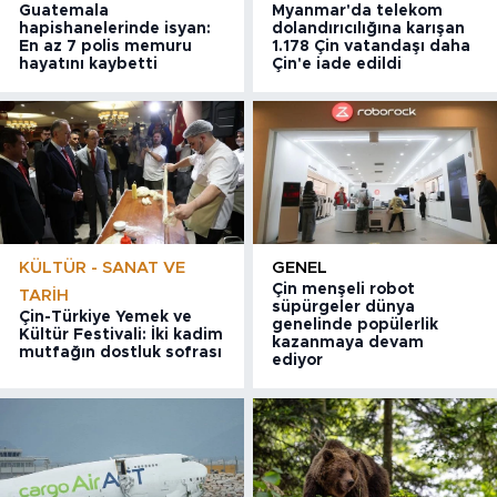
Guatemala
Myanmar'da telekom
hapishanelerinde isyan:
dolandırıcılığına karışan
En az 7 polis memuru
1.178 Çin vatandaşı daha
hayatını kaybetti
Çin'e iade edildi
KÜLTÜR - SANAT VE
GENEL
Çin menşeli robot
TARIH
süpürgeler dünya
Çin-Türkiye Yemek ve
genelinde popülerlik
Kültür Festivali: İki kadim
kazanmaya devam
mutfağın dostluk sofrası
ediyor