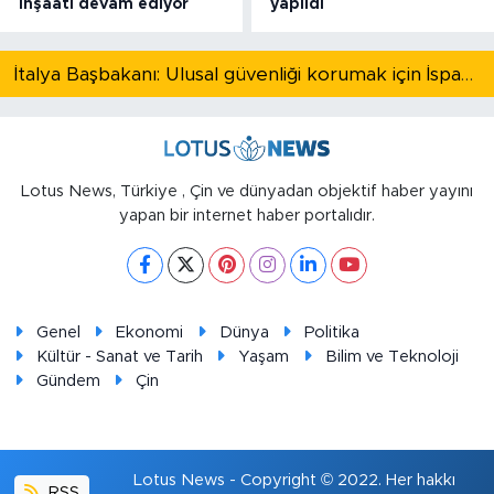
inşaatı devam ediyor
yapıldı
İtalya Başbakanı: Ulusal güvenliği korumak için İspanya ile Schengen kapsamındaki serbest dolaşımı askıya alıyoruz
Lotus News, Türkiye , Çin ve dünyadan objektif haber yayını
yapan bir internet haber portalıdır.
Genel
Ekonomi
Dünya
Politika
Kültür - Sanat ve Tarih
Yaşam
Bilim ve Teknoloji
Gündem
Çin
Lotus News - Copyright © 2022. Her hakkı
RSS