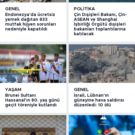
GENEL
POLITIKA
Endonezya'da ücretsiz
Çin Dışişleri Bakanı, Çin-
yemek dağıtan 833
ASEAN ve Shanghai
mutfak hijyen sorunları
İşbirliği Örgütü dışişleri
nedeniyle kapatıldı
bakanları toplantılarına
katılacak
YAŞAM
GENEL
Brunei Sultanı
İsrail, Lübnan'ın
Hassanal'ın 80. yaş günü
güneyine hava saldırısı
geçit töreniyle kutlandı
düzenledi: 10 ölü