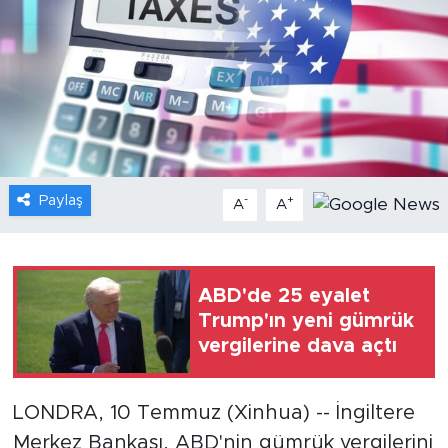
Gündem
Video
Sağlık
Foto Haber
Paylaş
-
+
A
A
Xinhua
Xinhua Türkiye
ABD'de 25 eyalet
Trump'ın yeni gümrük
Seyahat
vergilerine dava açtı
LONDRA, 10 Temmuz (Xinhua) -- İngiltere
Merkez Bankası, ABD'nin gümrük vergilerini