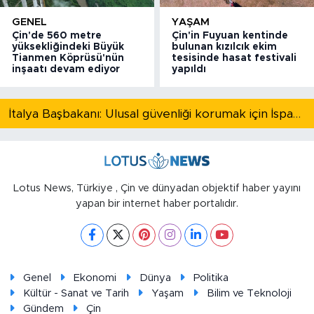
GENEL
YAŞAM
Çin'de 560 metre
Çin'in Fuyuan kentinde
yüksekliğindeki Büyük
bulunan kızılcık ekim
Tianmen Köprüsü'nün
tesisinde hasat festivali
inşaatı devam ediyor
yapıldı
İtalya Başbakanı: Ulusal güvenliği korumak için İspanya ile Schengen kapsamındaki serbest dolaşımı askıya alıyoruz
Lotus News, Türkiye , Çin ve dünyadan objektif haber yayını
yapan bir internet haber portalıdır.
Genel
Ekonomi
Dünya
Politika
Kültür - Sanat ve Tarih
Yaşam
Bilim ve Teknoloji
Gündem
Çin