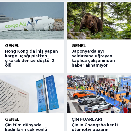
GENEL
GENEL
Hong Kong'da iniş yapan
Japonya'da ayı
kargo uçağı pistten
saldırısına uğrayan
çıkarak denize düştü: 2
kaplıca çalışanından
ölü
haber alınamıyor
GENEL
ÇIN FUARLARI
Çin tüm dünyada
Çin'in Changsha kenti
kadınların çok yönlü
otomotiv pazarını