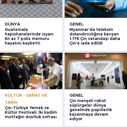
DÜNYA
GENEL
Guatemala
Myanmar'da telekom
hapishanelerinde isyan:
dolandırıcılığına karışan
En az 7 polis memuru
1.178 Çin vatandaşı daha
hayatını kaybetti
Çin'e iade edildi
KÜLTÜR - SANAT VE
GENEL
Çin menşeli robot
TARIH
süpürgeler dünya
Çin-Türkiye Yemek ve
genelinde popülerlik
Kültür Festivali: İki kadim
kazanmaya devam
mutfağın dostluk sofrası
ediyor