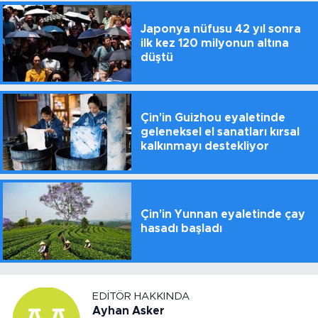
Japonya nüfusu 42 yıl sonra
ilk kez 120 milyonun altına
düştü
Çin'in Guizhou eyaletinde
geleneksel el sanatları kırsal
kalkınmayı destekliyor
Çin'in Yunnan eyaletinde çay
hasadı başladı
EDITÖR HAKKINDA
Ayhan Asker