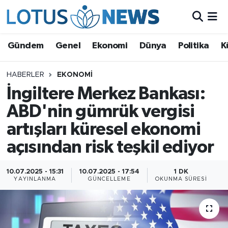
Genel
Gündem
Genel
Ekonomi
Dünya
Politika
K
Ekonomi
HABERLER
EKONOMI
İngiltere Merkez Bankası:
Dünya
ABD'nin gümrük vergisi
Politika
artışları küresel ekonomi
Kültür - Sanat ve Tarih
açısından risk teşkil ediyor
Yaşam
10.07.2025 - 15:31
10.07.2025 - 17:54
1 DK
YAYINLANMA
GÜNCELLEME
OKUNMA SÜRESI
Bilim ve Teknoloji
Çin Fuarları