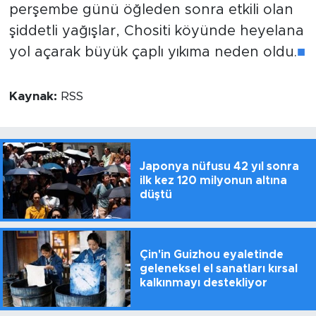
perşembe günü öğleden sonra etkili olan
şiddetli yağışlar, Chositi köyünde heyelana
yol açarak büyük çaplı yıkıma neden oldu.
■
Kaynak:
RSS
Japonya nüfusu 42 yıl sonra
ilk kez 120 milyonun altına
düştü
Çin'in Guizhou eyaletinde
geleneksel el sanatları kırsal
kalkınmayı destekliyor