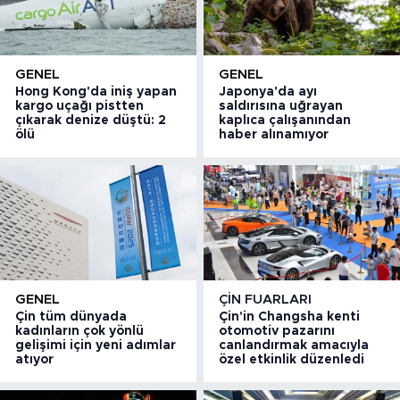
GENEL
GENEL
Hong Kong'da iniş yapan
Japonya'da ayı
kargo uçağı pistten
saldırısına uğrayan
çıkarak denize düştü: 2
kaplıca çalışanından
ölü
haber alınamıyor
GENEL
ÇIN FUARLARI
Çin tüm dünyada
Çin'in Changsha kenti
kadınların çok yönlü
otomotiv pazarını
gelişimi için yeni adımlar
canlandırmak amacıyla
atıyor
özel etkinlik düzenledi