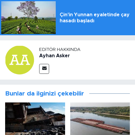
Çin'in Yunnan eyaletinde çay
hasadı başladı
EDITÖR HAKKINDA
Ayhan Asker
Bunlar da ilginizi çekebilir