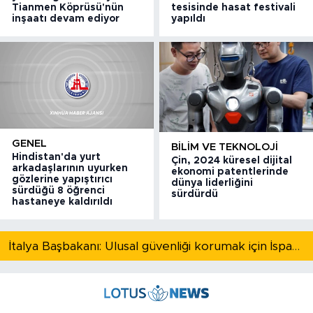
Tianmen Köprüsü'nün
tesisinde hasat festivali
inşaatı devam ediyor
yapıldı
GENEL
BILIM VE TEKNOLOJI
Hindistan'da yurt
Çin, 2024 küresel dijital
arkadaşlarının uyurken
ekonomi patentlerinde
gözlerine yapıştırıcı
dünya liderliğini
sürdüğü 8 öğrenci
sürdürdü
hastaneye kaldırıldı
İtalya Başbakanı: Ulusal güvenliği korumak için İspanya ile Schengen kapsamındaki serbest dolaşımı askıya alıyoruz