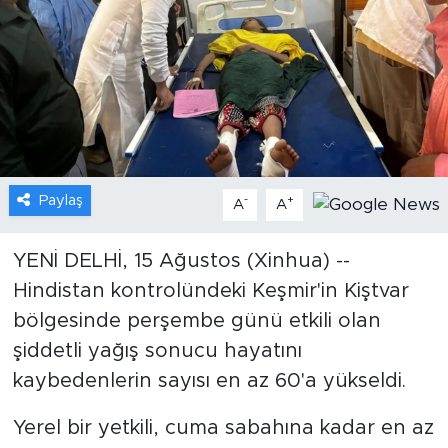
Gündem
Video
Sağlık
Foto Haber
Paylaş
-
+
A
A
Xinhua
YENİ DELHİ, 15 Ağustos (Xinhua) --
Hindistan kontrolündeki Keşmir'in Kiştvar
Xinhua Türkiye
bölgesinde perşembe günü etkili olan
Seyahat
şiddetli yağış sonucu hayatını
kaybedenlerin sayısı en az 60'a yükseldi.
Yerel bir yetkili, cuma sabahına kadar en az