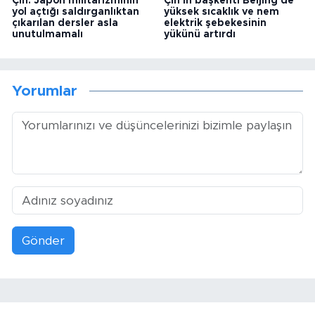
Çin: Japon militarizminin
Çin'in başkenti Beijing'de
yol açtığı saldırganlıktan
yüksek sıcaklık ve nem
çıkarılan dersler asla
elektrik şebekesinin
unutulmamalı
yükünü artırdı
Yorumlar
Gönder