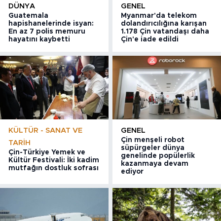
DÜNYA
GENEL
Guatemala
Myanmar'da telekom
hapishanelerinde isyan:
dolandırıcılığına karışan
En az 7 polis memuru
1.178 Çin vatandaşı daha
hayatını kaybetti
Çin'e iade edildi
KÜLTÜR - SANAT VE
GENEL
Çin menşeli robot
TARIH
süpürgeler dünya
Çin-Türkiye Yemek ve
genelinde popülerlik
Kültür Festivali: İki kadim
kazanmaya devam
mutfağın dostluk sofrası
ediyor