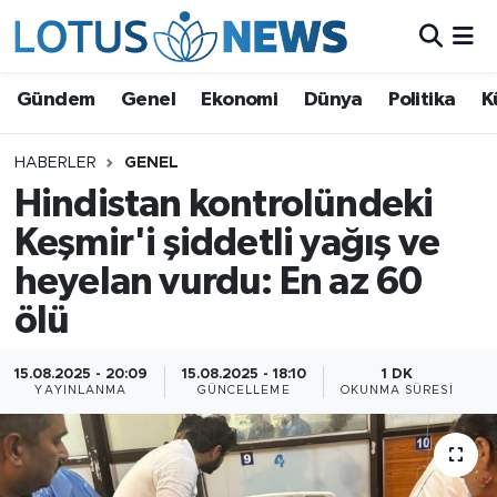
Genel
Gündem
Genel
Ekonomi
Dünya
Politika
K
Ekonomi
HABERLER
GENEL
Hindistan kontrolündeki
Dünya
Keşmir'i şiddetli yağış ve
Politika
heyelan vurdu: En az 60
Kültür - Sanat ve Tarih
ölü
Yaşam
15.08.2025 - 20:09
15.08.2025 - 18:10
1 DK
YAYINLANMA
GÜNCELLEME
OKUNMA SÜRESI
Bilim ve Teknoloji
Çin Fuarları