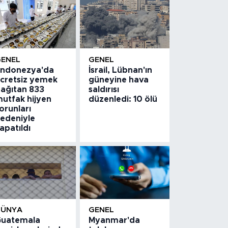
GENEL
GENEL
ndonezya'da
İsrail, Lübnan'ın
cretsiz yemek
güneyine hava
ağıtan 833
saldırısı
utfak hijyen
düzenledi: 10 ölü
orunları
edeniyle
apatıldı
DÜNYA
GENEL
uatemala
Myanmar'da