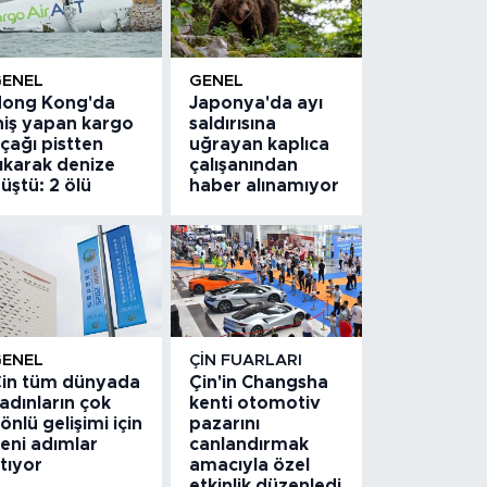
GENEL
GENEL
ong Kong'da
Japonya'da ayı
niş yapan kargo
saldırısına
çağı pistten
uğrayan kaplıca
ıkarak denize
çalışanından
üştü: 2 ölü
haber alınamıyor
GENEL
ÇIN FUARLARI
in tüm dünyada
Çin'in Changsha
adınların çok
kenti otomotiv
önlü gelişimi için
pazarını
eni adımlar
canlandırmak
tıyor
amacıyla özel
etkinlik düzenledi