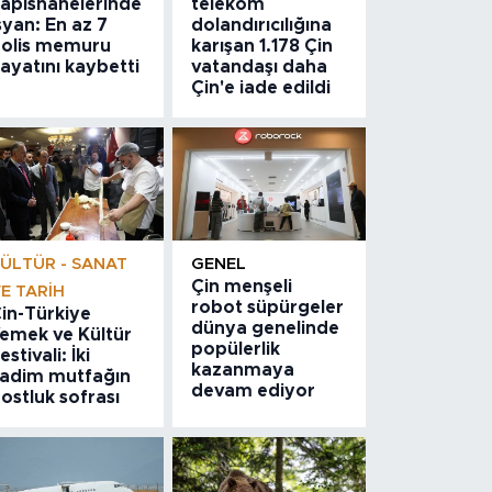
apishanelerinde
telekom
syan: En az 7
dolandırıcılığına
olis memuru
karışan 1.178 Çin
ayatını kaybetti
vatandaşı daha
Çin'e iade edildi
ÜLTÜR - SANAT
GENEL
Çin menşeli
E TARIH
robot süpürgeler
in-Türkiye
dünya genelinde
emek ve Kültür
popülerlik
estivali: İki
kazanmaya
adim mutfağın
devam ediyor
ostluk sofrası