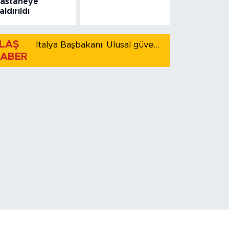
astaneye
aldırıldı
LAŞ
İtalya Başbakanı: Ulusal güvenliği korumak için İspanya ile Schengen kapsamındaki serbest dolaşımı askıya alıyoruz
ABER