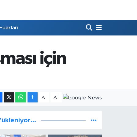
Fuarları
ması için
-
+
A
A
ükleniyor...