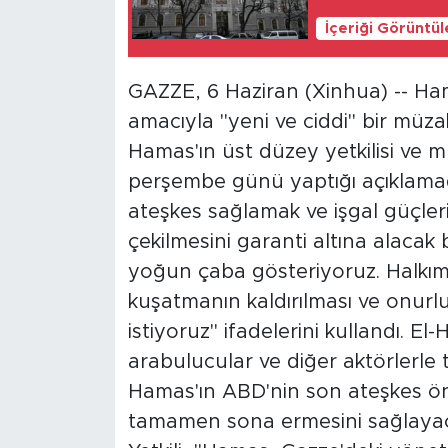
İçeriği Görüntü
GAZZE, 6 Haziran (Xinhua) -- Ham
amacıyla "yeni ve ciddi" bir müza
Hamas'ın üst düzey yetkilisi ve m
perşembe günü yaptığı açıklamada
ateşkes sağlamak ve işgal güçle
çekilmesini garanti altına alacak
yoğun çaba gösteriyoruz. Halkımızı
kuşatmanın kaldırılması ve onurl
istiyoruz" ifadelerini kullandı. E
arabulucular ve diğer aktörlerle 
Hamas'ın ABD'nin son ateşkes ön
tamamen sona ermesini sağlayacak 