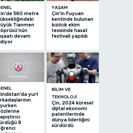
GENEL
YAŞAM
in'de 560 metre
Çin'in Fuyuan
üksekliğindeki
kentinde bulunan
üyük Tianmen
kızılcık ekim
öprüsü'nün
tesisinde hasat
nşaatı devam
festivali yapıldı
diyor
GENEL
BILIM VE
indistan'da yurt
TEKNOLOJI
rkadaşlarının
Çin, 2024 küresel
yurken
dijital ekonomi
özlerine
patentlerinde
apıştırıcı
dünya liderliğini
ürdüğü 8
sürdürdü
ğrenci