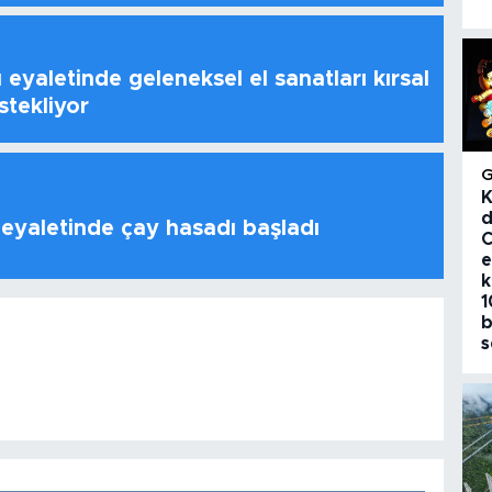
 eyaletinde geleneksel el sanatları kırsal
stekliyor
K
d
 eyaletinde çay hasadı başladı
C
e
k
1
b
s