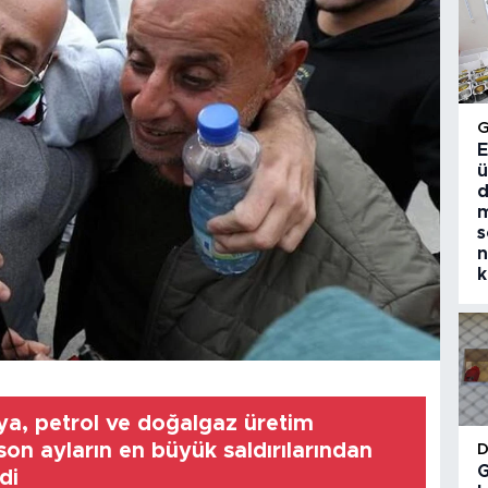
E
ü
d
m
s
n
k
ya, petrol ve doğalgaz üretim
 son ayların en büyük saldırılarından
G
di