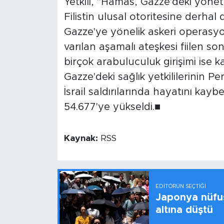
Yetkili, "Hamas, Gazze'deki yönet
Filistin ulusal otoritesine derhal 
Gazze'ye yönelik askeri operasy
varılan aşamalı ateşkesi fiilen s
birçok arabuluculuk girişimi ise k
Gazze'deki sağlık yetkililerinin P
İsrail saldırılarında hayatını ka
54.677'ye yükseldi.■
Kaynak:
RSS
EDITÖRÜN SEÇTIĞI
Japonya nüfus
altına düştü