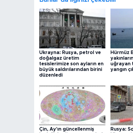
Ukrayna: Rusya, petrol ve
Hürmüz 
doğalgaz üretim
yakınları
tesislerimize son ayların en
uğrayan 
büyük saldırılarından birini
yangın çı
düzenledi
Çin, Ay'ın güncellenmiş
Rusya: S