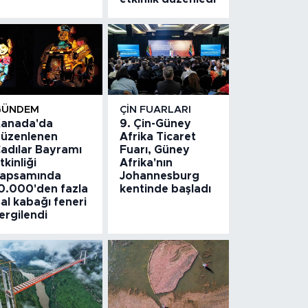
GÜNDEM
ÇIN FUARLARI
anada'da
9. Çin-Güney
üzenlenen
Afrika Ticaret
adılar Bayramı
Fuarı, Güney
tkinliği
Afrika'nın
apsamında
Johannesburg
0.000'den fazla
kentinde başladı
al kabağı feneri
ergilendi