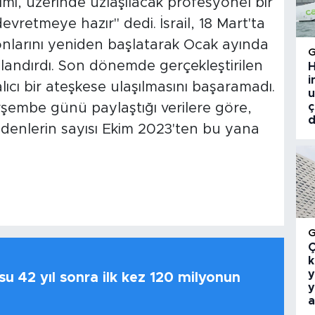
imi, üzerinde uzlaşılacak profesyonel bir
devretmeye hazır" dedi. İsrail, 18 Mart'ta
onlarını yeniden başlatarak Ocak ayında
onlandırdı. Son dönemde gerçekleştirilen
H
i
alıcı bir ateşkese ulaşılmasını başaramadı.
u
erşembe günü paylaştığı verilere göre,
ç
d
ybedenlerin sayısı Ekim 2023'ten bu yana
Ç
k
y
u 42 yıl sonra ilk kez 120 milyonun
y
a