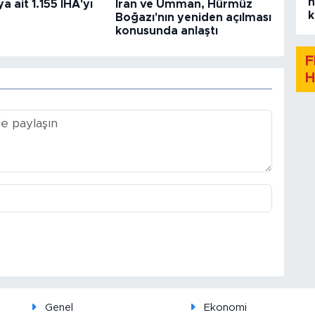
h
a ait 1.155 İHA'yı
İran ve Umman, Hürmüz
k
Boğazı'nın yeniden açılması
konusunda anlaştı
F
H
Genel
Ekonomi