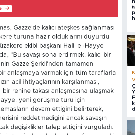
h
i
le
p
h
as, Gazze'de kalıcı ateşkes sağlanması
kere turuna hazır olduklarını duyurdu.
üzakere ekibi başkanı Halil el-Hayye
, "Bu savaşı sona erdirmek, kalıcı bir
rinin Gazze Şeridi'nden tamamen
 bir anlaşmaya varmak için tüm taraflarla
K
V
n acil ihtiyaçlarının karşılanması,
Ç
u bir rehine takası anlaşmasına ulaşmak
Y
F
l-Hayye, yeni görüşme turu için
k
temasların devam ettiğini belirterek,
d
erisini reddetmediğini ancak savaşın
değişiklikler talep ettiğini vurguladı.