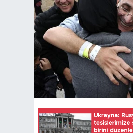
Gündem
Video
Sağlık
Foto Haber
Xinhua
Xinhua Türkiye
Seyahat
Ukrayna: Rus
tesislerimize
birini düzenle