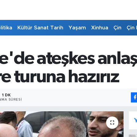
litika
Kültür Sanat Tarih
Yaşam
Xinhua
Çin
Çin 
'de ateşkes anlaş
e turuna hazırız
1 DK
NMA SÜRESI
Y