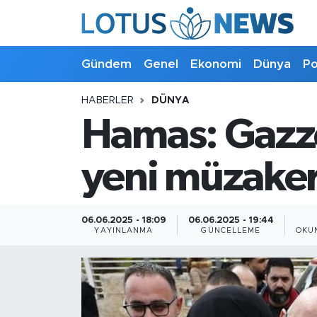
Genel
Gündem
Genel
Ekonomi
Dünya
Po
Ekonomi
HABERLER
DÜNYA
Hamas: Gazze
Dünya
Politika
yeni müzaker
Kültür - Sanat ve Tarih
06.06.2025 - 18:09
06.06.2025 - 19:44
YAYINLANMA
GÜNCELLEME
OKU
Yaşam
Bilim ve Teknoloji
Çin Fuarları