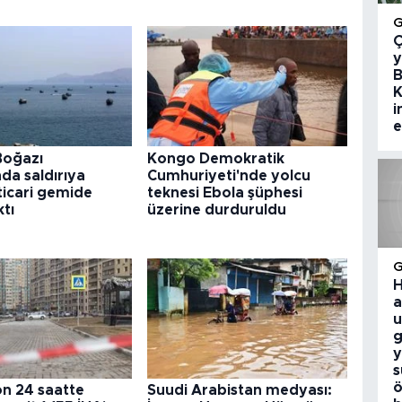
Ç
y
B
K
i
e
Boğazı
Kongo Demokratik
nda saldırıya
Cumhuriyeti'nde yolcu
ticari gemide
teknesi Ebola şüphesi
ktı
üzerine durduruldu
H
a
u
g
y
s
ö
on 24 saatte
Suudi Arabistan medyası: