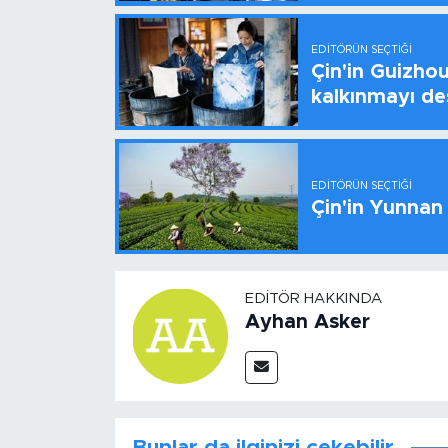
EDITÖRÜN SEÇTIĞI
Çin'in Guizhou
kalkınmayı de
EDITÖRÜN SEÇTIĞI
Çin'in Yunnan
EDITÖR HAKKINDA
Ayhan Asker
Bunlar da ilginizi çekebilir