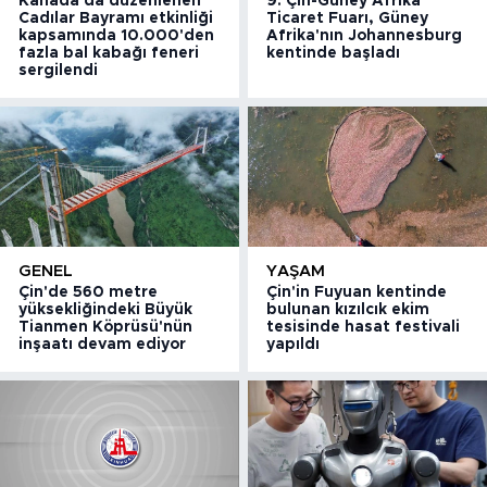
Kanada'da düzenlenen
9. Çin-Güney Afrika
Cadılar Bayramı etkinliği
Ticaret Fuarı, Güney
kapsamında 10.000'den
Afrika'nın Johannesburg
fazla bal kabağı feneri
kentinde başladı
sergilendi
GENEL
YAŞAM
Çin'de 560 metre
Çin'in Fuyuan kentinde
yüksekliğindeki Büyük
bulunan kızılcık ekim
Tianmen Köprüsü'nün
tesisinde hasat festivali
inşaatı devam ediyor
yapıldı