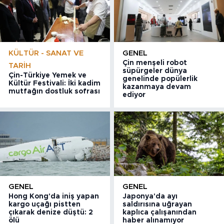
KÜLTÜR - SANAT VE
GENEL
Çin menşeli robot
TARIH
süpürgeler dünya
Çin-Türkiye Yemek ve
genelinde popülerlik
Kültür Festivali: İki kadim
kazanmaya devam
mutfağın dostluk sofrası
ediyor
GENEL
GENEL
Hong Kong'da iniş yapan
Japonya'da ayı
kargo uçağı pistten
saldırısına uğrayan
çıkarak denize düştü: 2
kaplıca çalışanından
ölü
haber alınamıyor