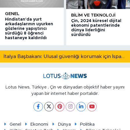
GENEL
BILIM VE TEKNOLOJI
Hindistan'da yurt
Çin, 2024 küresel dijital
arkadaşlarının uyurken
ekonomi patentlerinde
gözlerine yapıştırıcı
dünya liderliğini
sürdüğü 8 öğrenci
sürdürdü
hastaneye kaldırıldı
İtalya Başbakanı: Ulusal güvenliği korumak için İspanya ile Schengen kapsamındaki serbest dolaşımı askıya alıyoruz
Lotus News, Türkiye , Çin ve dünyadan objektif haber yayını
yapan bir internet haber portalıdır.
Genel
Ekonomi
Dünya
Politika