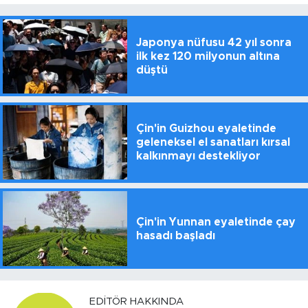
Japonya nüfusu 42 yıl sonra
ilk kez 120 milyonun altına
düştü
Çin'in Guizhou eyaletinde
geleneksel el sanatları kırsal
kalkınmayı destekliyor
Çin'in Yunnan eyaletinde çay
hasadı başladı
EDITÖR HAKKINDA