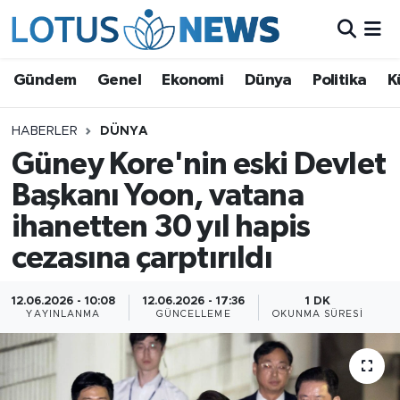
Genel
Gündem
Genel
Ekonomi
Dünya
Politika
K
Ekonomi
HABERLER
DÜNYA
Güney Kore'nin eski Devlet
Dünya
Başkanı Yoon, vatana
Politika
ihanetten 30 yıl hapis
Kültür - Sanat ve Tarih
cezasına çarptırıldı
Yaşam
12.06.2026 - 10:08
12.06.2026 - 17:36
1 DK
YAYINLANMA
GÜNCELLEME
OKUNMA SÜRESI
Bilim ve Teknoloji
Çin Fuarları