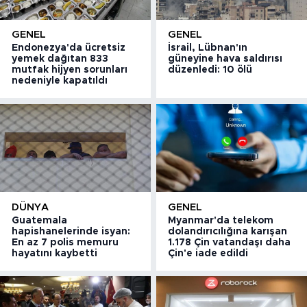
GENEL
GENEL
Endonezya'da ücretsiz
İsrail, Lübnan'ın
yemek dağıtan 833
güneyine hava saldırısı
mutfak hijyen sorunları
düzenledi: 10 ölü
nedeniyle kapatıldı
DÜNYA
GENEL
Guatemala
Myanmar'da telekom
hapishanelerinde isyan:
dolandırıcılığına karışan
En az 7 polis memuru
1.178 Çin vatandaşı daha
hayatını kaybetti
Çin'e iade edildi