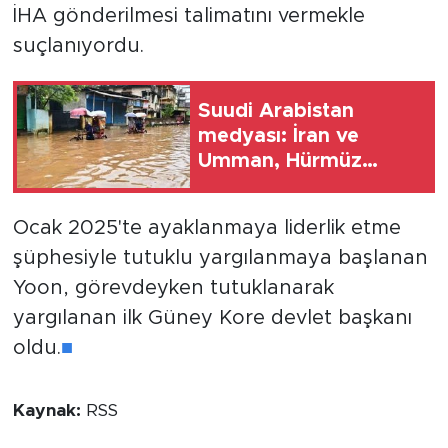
İHA gönderilmesi talimatını vermekle
suçlanıyordu.
Suudi Arabistan
medyası: İran ve
Umman, Hürmüz
Boğazı'nın yeniden
açılması konusunda
Ocak 2025'te ayaklanmaya liderlik etme
anlaştı
şüphesiyle tutuklu yargılanmaya başlanan
Yoon, görevdeyken tutuklanarak
yargılanan ilk Güney Kore devlet başkanı
oldu.
■
Kaynak:
RSS