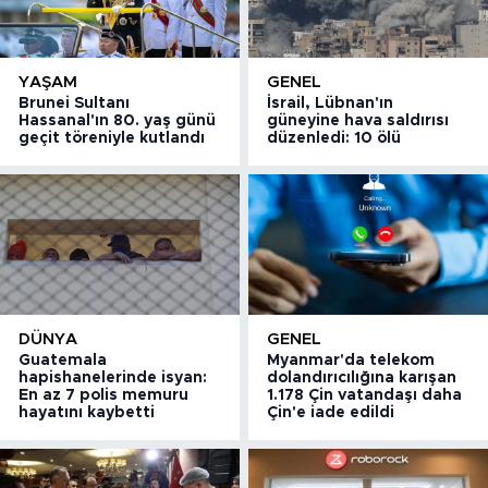
YAŞAM
GENEL
Brunei Sultanı
İsrail, Lübnan'ın
Hassanal'ın 80. yaş günü
güneyine hava saldırısı
geçit töreniyle kutlandı
düzenledi: 10 ölü
DÜNYA
GENEL
Guatemala
Myanmar'da telekom
hapishanelerinde isyan:
dolandırıcılığına karışan
En az 7 polis memuru
1.178 Çin vatandaşı daha
hayatını kaybetti
Çin'e iade edildi