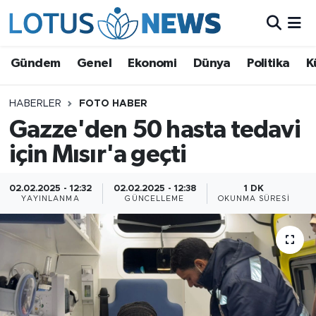
Genel
Gündem
Genel
Ekonomi
Dünya
Politika
K
Ekonomi
HABERLER
FOTO HABER
Gazze'den 50 hasta tedavi
Dünya
için Mısır'a geçti
Politika
02.02.2025 - 12:32
02.02.2025 - 12:38
1 DK
Kültür - Sanat ve Tarih
YAYINLANMA
GÜNCELLEME
OKUNMA SÜRESI
Yaşam
Bilim ve Teknoloji
Çin Fuarları