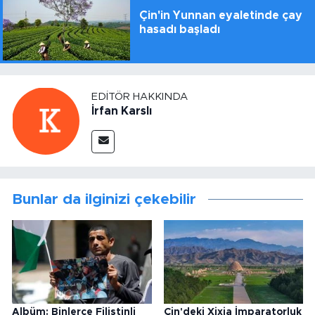
Çin'in Yunnan eyaletinde çay
hasadı başladı
EDITÖR HAKKINDA
İrfan Karslı
Bunlar da ilginizi çekebilir
Albüm: Binlerce Filistinli
Çin'deki Xixia İmparatorluk