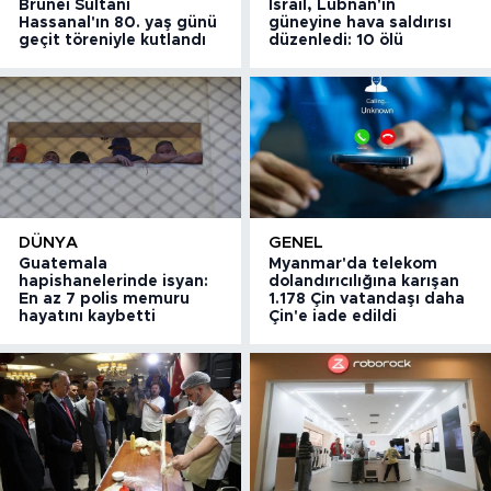
Brunei Sultanı
İsrail, Lübnan'ın
Hassanal'ın 80. yaş günü
güneyine hava saldırısı
geçit töreniyle kutlandı
düzenledi: 10 ölü
DÜNYA
GENEL
Guatemala
Myanmar'da telekom
hapishanelerinde isyan:
dolandırıcılığına karışan
En az 7 polis memuru
1.178 Çin vatandaşı daha
hayatını kaybetti
Çin'e iade edildi