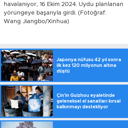
havalanıyor, 16 Ekim 2024. Uydu planlanan
yörüngeye başarıyla girdi. (Fotoğraf:
Wang Jiangbo/Xinhua)
Japonya nüfusu 42 yıl sonra
ilk kez 120 milyonun altına
düştü
Çin'in Guizhou eyaletinde
geleneksel el sanatları kırsal
kalkınmayı destekliyor