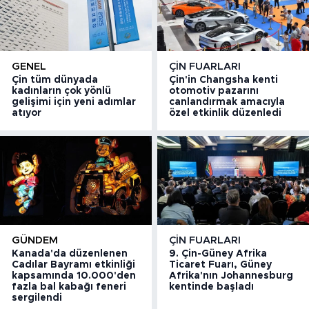
GENEL
ÇIN FUARLARI
Çin tüm dünyada
Çin'in Changsha kenti
kadınların çok yönlü
otomotiv pazarını
gelişimi için yeni adımlar
canlandırmak amacıyla
atıyor
özel etkinlik düzenledi
GÜNDEM
ÇIN FUARLARI
Kanada'da düzenlenen
9. Çin-Güney Afrika
Cadılar Bayramı etkinliği
Ticaret Fuarı, Güney
kapsamında 10.000'den
Afrika'nın Johannesburg
fazla bal kabağı feneri
kentinde başladı
sergilendi