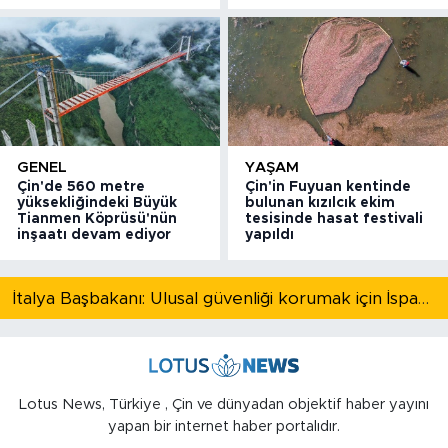
GENEL
YAŞAM
Çin'de 560 metre
Çin'in Fuyuan kentinde
yüksekliğindeki Büyük
bulunan kızılcık ekim
Tianmen Köprüsü'nün
tesisinde hasat festivali
inşaatı devam ediyor
yapıldı
İtalya Başbakanı: Ulusal güvenliği korumak için İspanya ile Schengen kapsamındaki serbest dolaşımı askıya alıyoruz
Lotus News, Türkiye , Çin ve dünyadan objektif haber yayını
yapan bir internet haber portalıdır.