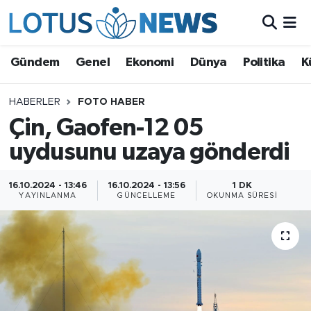
Genel
Gündem
Genel
Ekonomi
Dünya
Politika
K
Ekonomi
HABERLER
FOTO HABER
Çin, Gaofen-12 05
Dünya
uydusunu uzaya gönderdi
Politika
16.10.2024 - 13:46
16.10.2024 - 13:56
1 DK
Kültür - Sanat ve Tarih
YAYINLANMA
GÜNCELLEME
OKUNMA SÜRESI
Yaşam
Bilim ve Teknoloji
Çin Fuarları