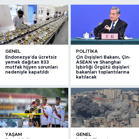
GENEL
POLITIKA
Endonezya'da ücretsiz
Çin Dışişleri Bakanı, Çin-
yemek dağıtan 833
ASEAN ve Shanghai
mutfak hijyen sorunları
İşbirliği Örgütü dışişleri
nedeniyle kapatıldı
bakanları toplantılarına
katılacak
YAŞAM
GENEL