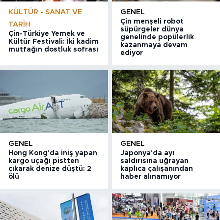
KÜLTÜR - SANAT VE
GENEL
Çin menşeli robot
TARIH
süpürgeler dünya
Çin-Türkiye Yemek ve
genelinde popülerlik
Kültür Festivali: İki kadim
kazanmaya devam
mutfağın dostluk sofrası
ediyor
GENEL
GENEL
Hong Kong'da iniş yapan
Japonya'da ayı
kargo uçağı pistten
saldırısına uğrayan
çıkarak denize düştü: 2
kaplıca çalışanından
ölü
haber alınamıyor