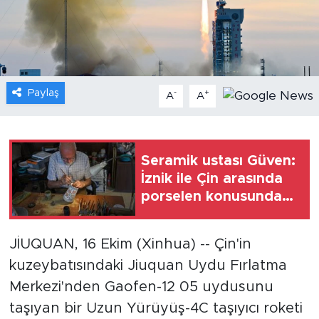
Gündem
Video
Paylaş
-
+
A
A
Sağlık
Foto Haber
Seramik ustası Güven:
Xinhua
İznik ile Çin arasında
porselen konusunda
Xinhua Türkiye
köklü bir bağ
bulunuyor
JİUQUAN, 16 Ekim (Xinhua) -- Çin'in
Seyahat
kuzeybatısındaki Jiuquan Uydu Fırlatma
Merkezi'nden Gaofen-12 05 uydusunu
taşıyan bir Uzun Yürüyüş-4C taşıyıcı roketi