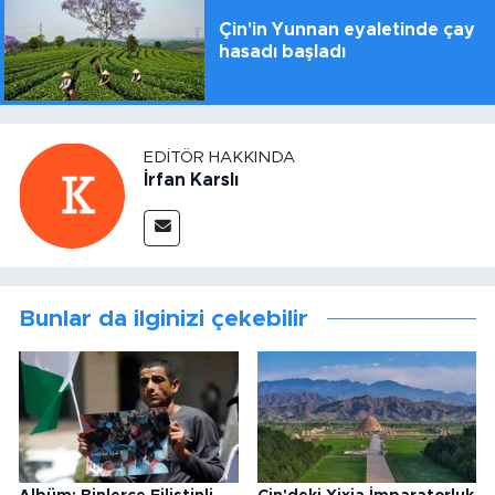
Çin'in Yunnan eyaletinde çay
hasadı başladı
EDITÖR HAKKINDA
İrfan Karslı
Bunlar da ilginizi çekebilir