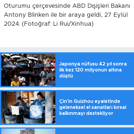
Oturumu çerçevesinde ABD Dışişleri Bakanı
Antony Blinken ile bir araya geldi, 27 Eylül
2024. (Fotoğraf: Li Rui/Xinhua)
Japonya nüfusu 42 yıl sonra
ilk kez 120 milyonun altına
düştü
Çin'in Guizhou eyaletinde
geleneksel el sanatları kırsal
kalkınmayı destekliyor