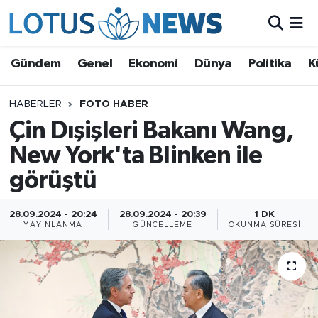
Genel
Gündem
Genel
Ekonomi
Dünya
Politika
K
Ekonomi
HABERLER
FOTO HABER
Çin Dışişleri Bakanı Wang,
Dünya
New York'ta Blinken ile
Politika
görüştü
Kültür - Sanat ve Tarih
28.09.2024 - 20:24
28.09.2024 - 20:39
1 DK
YAYINLANMA
GÜNCELLEME
OKUNMA SÜRESI
Yaşam
Bilim ve Teknoloji
Çin Fuarları