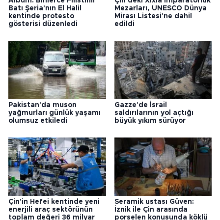
Albüm: Binlerce Filistinli
Çin'deki Xixia İmparatorluk
Batı Şeria'nın El Halil
Mezarları, UNESCO Dünya
kentinde protesto
Mirası Listesi'ne dahil
gösterisi düzenledi
edildi
Pakistan'da muson
Gazze'de İsrail
yağmurları günlük yaşamı
saldırılarının yol açtığı
olumsuz etkiledi
büyük yıkım sürüyor
Çin'in Hefei kentinde yeni
Seramik ustası Güven:
enerjili araç sektörünün
İznik ile Çin arasında
toplam değeri 36 milyar
porselen konusunda köklü