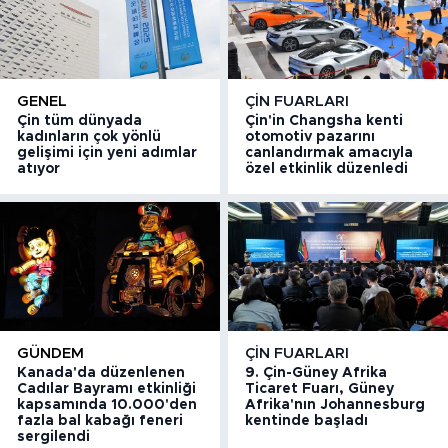
GENEL
ÇIN FUARLARI
Çin tüm dünyada
Çin'in Changsha kenti
kadınların çok yönlü
otomotiv pazarını
gelişimi için yeni adımlar
canlandırmak amacıyla
atıyor
özel etkinlik düzenledi
GÜNDEM
ÇIN FUARLARI
Kanada'da düzenlenen
9. Çin-Güney Afrika
Cadılar Bayramı etkinliği
Ticaret Fuarı, Güney
kapsamında 10.000'den
Afrika'nın Johannesburg
fazla bal kabağı feneri
kentinde başladı
sergilendi