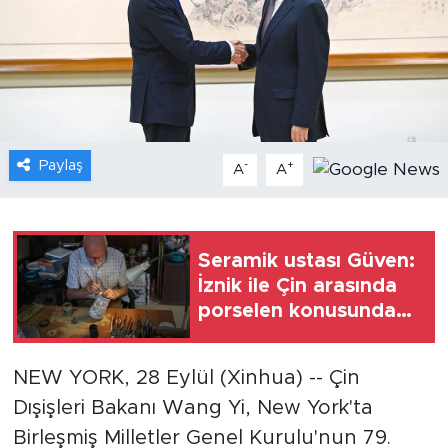
Gündem
Video
Sağlık
Paylaş
-
+
A
A
Foto Haber
Xinhua
Seramik ustası Güven:
İznik ile Çin arasında
Xinhua Türkiye
porselen konusunda
köklü bir bağ
Seyahat
bulunuyor
NEW YORK, 28 Eylül (Xinhua) -- Çin
Dışişleri Bakanı Wang Yi, New York'ta
Birleşmiş Milletler Genel Kurulu'nun 79.