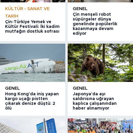
KÜLTÜR - SANAT VE
GENEL
Çin menşeli robot
TARIH
süpürgeler dünya
Çin-Türkiye Yemek ve
genelinde popülerlik
Kültür Festivali: İki kadim
kazanmaya devam
mutfağın dostluk sofrası
ediyor
GENEL
GENEL
Hong Kong'da iniş yapan
Japonya'da ayı
kargo uçağı pistten
saldırısına uğrayan
çıkarak denize düştü: 2
kaplıca çalışanından
ölü
haber alınamıyor