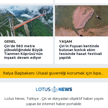
GENEL
YAŞAM
Çin'de 560 metre
Çin'in Fuyuan kentinde
yüksekliğindeki Büyük
bulunan kızılcık ekim
Tianmen Köprüsü'nün
tesisinde hasat festivali
inşaatı devam ediyor
yapıldı
İtalya Başbakanı: Ulusal güvenliği korumak için İspanya ile Schengen kapsamındaki serbest dolaşımı askıya alıyoruz
Lotus News, Türkiye , Çin ve dünyadan objektif haber yayını
yapan bir internet haber portalıdır.