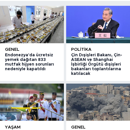
GENEL
POLITIKA
Endonezya'da ücretsiz
Çin Dışişleri Bakanı, Çin-
yemek dağıtan 833
ASEAN ve Shanghai
mutfak hijyen sorunları
İşbirliği Örgütü dışişleri
nedeniyle kapatıldı
bakanları toplantılarına
katılacak
YAŞAM
GENEL