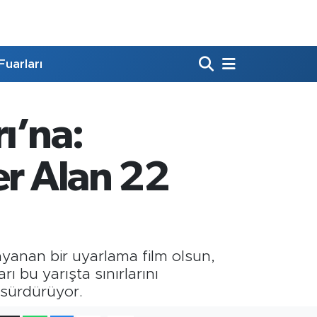
Fuarları
ı’na:
er Alan 22
ayanan bir uyarlama film olsun,
rı bu yarışta sınırlarını
 sürdürüyor.