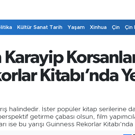
litika
Kültür Sanat Tarih
Yaşam
Xinhua
Çin
Çin 
 Karayip Korsanlar
rlar Kitabı’nda Y
ş halindedir. İster popüler kitap serilerine d
 perspektif getirme çabası olsun, film yapımcıla
rı ise bu yarışı Guinness Rekorlar Kitabı’nda