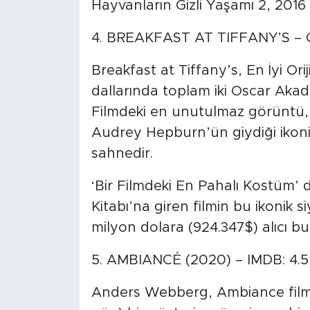
Hayvanların Gizli Yaşamı 2, 2016 y
4. BREAKFAST AT TIFFANY’S – ÇI
Breakfast at Tiffany’s, En İyi Orij
dallarında toplam iki Oscar Aka
Filmdeki en unutulmaz görüntü, 
Audrey Hepburn’ün giydiği ikonik
sahnedir.
‘Bir Filmdeki En Pahalı Kostüm’ 
Kitabı’na giren filmin bu ikonik s
milyon dolara (924.347$) alıcı bu
5. AMBIANCÉ (2020) – IMDB: 4.5
Anders Webberg, Ambiance filmin