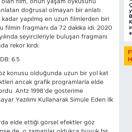
p olan film, onun yaşam öyküsünü
Ç
nlatan doğrusal olmayan bir anlatı
y
B
 kadar yapılmış en uzun filmlerden biri
K
bu filmin fragmanı da 72 dakika idi. 2020
i
e
 yılında seyircileriyle buluşan fragmanı
da rekor kırdı.
F
H
DB: 6.5
 söz konusu olduğunda uzun bir yol kat
fektleri ancak grafik programlarla elde
iyordu. Antz 1998’de gösterime
isayar Yazılımı Kullanarak Simüle Eden İlk
da elde ettiği görsel efektler göz
nse de, o zamanlar oldukça büyük bir