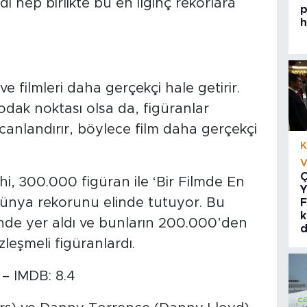
 hep birlikte bu en ilginç rekorlara
p
h
ve filmleri daha gerçekçi hale getirir.
 odak noktası olsa da, figüranlar
 canlandırır, böylece film daha gerçekçi
K
V
Ç
hi, 300.000 figüran ile ‘Bir Filmde En
Y
dünya rekorunu elinde tutuyor. Bu
F
k
inde yer aldı ve bunların 200.000’den
d
zleşmeli figüranlardı.
– IMDB: 8.4