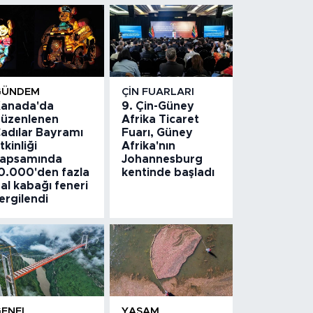
GÜNDEM
ÇIN FUARLARI
anada'da
9. Çin-Güney
üzenlenen
Afrika Ticaret
adılar Bayramı
Fuarı, Güney
tkinliği
Afrika'nın
apsamında
Johannesburg
0.000'den fazla
kentinde başladı
al kabağı feneri
ergilendi
GENEL
YAŞAM