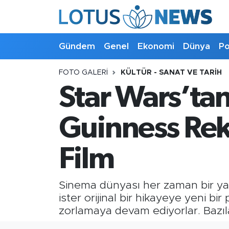
Genel
Gündem
Genel
Ekonomi
Dünya
Po
Ekonomi
FOTO GALERI
KÜLTÜR - SANAT VE TARIH
Star Wars’tan
Dünya
Politika
Guinness Reko
Kültür - Sanat ve Tarih
Film
Yaşam
Sinema dünyası her zaman bir yarı
Bilim ve Teknoloji
ister orijinal bir hikayeye yeni bir
zorlamaya devam ediyorlar. Bazıla
Çin Fuarları