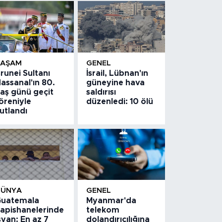
YAŞAM
GENEL
runei Sultanı
İsrail, Lübnan'ın
assanal'ın 80.
güneyine hava
aş günü geçit
saldırısı
öreniyle
düzenledi: 10 ölü
utlandı
DÜNYA
GENEL
uatemala
Myanmar'da
apishanelerinde
telekom
syan: En az 7
dolandırıcılığına