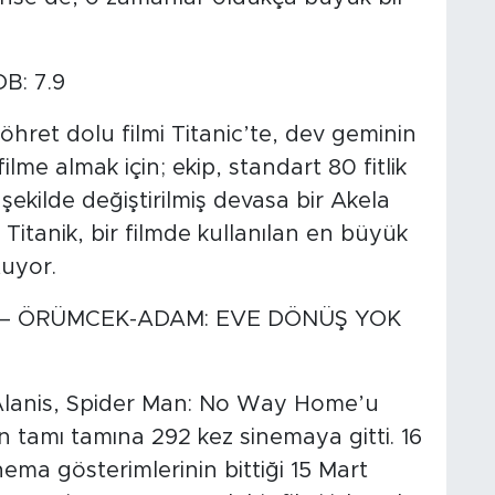
DB: 7.9
hret dolu filmi Titanic’te, dev geminin
me almak için; ekip, standart 80 fitlik
 şekilde değiştirilmiş devasa bir Akela
Titanik, bir filmde kullanılan en büyük
tuyor.
 – ÖRÜMCEK-ADAM: EVE DÖNÜŞ YOK
Alanis, Spider Man: No Way Home’u
 tamı tamına 292 kez sinemaya gitti. 16
nema gösterimlerinin bittiği 15 Mart