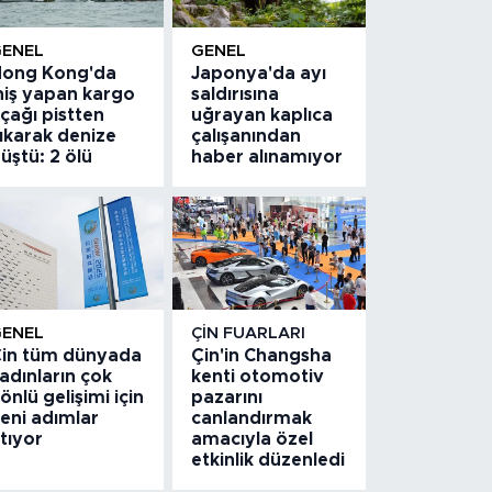
GENEL
GENEL
ong Kong'da
Japonya'da ayı
niş yapan kargo
saldırısına
çağı pistten
uğrayan kaplıca
ıkarak denize
çalışanından
üştü: 2 ölü
haber alınamıyor
GENEL
ÇIN FUARLARI
in tüm dünyada
Çin'in Changsha
adınların çok
kenti otomotiv
önlü gelişimi için
pazarını
eni adımlar
canlandırmak
tıyor
amacıyla özel
etkinlik düzenledi