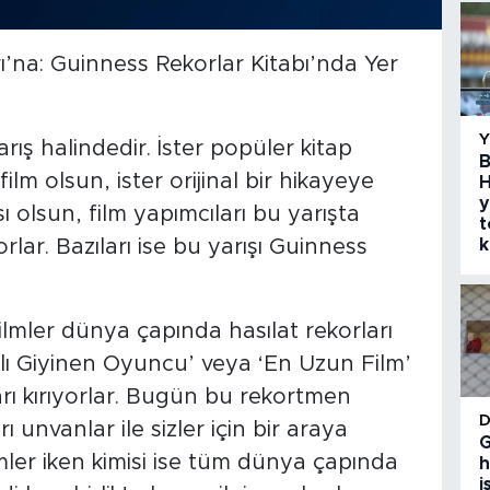
’na: Guinness Rekorlar Kitabı’nda Yer
ış halindedir. İster popüler kitap
B
lm olsun, ister orijinal bir hikayeye
H
y
ı olsun, film yapımcıları bu yarışta
t
k
rlar. Bazıları ise bu yarışı Guinness
filmler dünya çapında hasılat rekorları
halı Giyinen Oyuncu’ veya ‘En Uzun Film’
arı kırıyorlar. Bugün bu rekortmen
ı unvanlar ile sizler için bir araya
G
lmler iken kimisi ise tüm dünya çapında
h
i