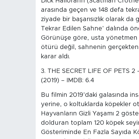
Dick Hallorann (Scatman Crothe
arasında geçen ve 148 defa tekr
ziyade bir başarısızlık olarak da 
Tekrar Edilen Sahne’ dalında öne
Görünüşe göre, usta yönetmen 
ötürü değil, sahnenin gerçekten d
karar aldı.
3. THE SECRET LIFE OF PETS 2 
(2019) – IMDB: 6.4
Bu filmin 2019’daki galasında ins
yerine, o koltuklarda köpekler ot
Hayvanların Gizli Yaşamı 2 göste
dolduran toplam 120 köpek seyirci
Gösteriminde En Fazla Sayıda Köp