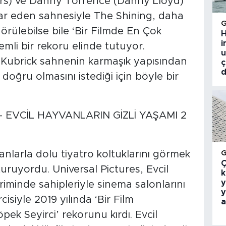
rs) ve Danny Torrence (Danny Lloyd)
ar eden sahnesiyle The Shining, daha
görülebilse bile ‘Bir Filmde En Çok
H
i
mli bir rekoru elinde tutuyor.
u
Kubrick sahnenin karmaşık yapısından
ç
d
oğru olmasını istediği için böyle bir
– EVCİL HAYVANLARIN GİZLİ YAŞAMI 2
anlarla dolu tiyatro koltuklarını görmek
Ç
uruyordu. Universal Pictures, Evcil
k
y
riminde sahipleriyle sinema salonlarını
y
siyle 2019 yılında ‘Bir Film
a
ek Seyirci’ rekorunu kırdı. Evcil