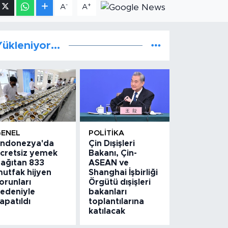
-
+
A
A
ükleniyor...
GENEL
POLITIKA
ndonezya'da
Çin Dışişleri
cretsiz yemek
Bakanı, Çin-
ağıtan 833
ASEAN ve
utfak hijyen
Shanghai İşbirliği
orunları
Örgütü dışişleri
edeniyle
bakanları
apatıldı
toplantılarına
katılacak