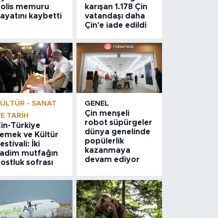
olis memuru
karışan 1.178 Çin
ayatını kaybetti
vatandaşı daha
Çin'e iade edildi
ÜLTÜR - SANAT
GENEL
Çin menşeli
E TARIH
robot süpürgeler
in-Türkiye
dünya genelinde
emek ve Kültür
popülerlik
estivali: İki
kazanmaya
adim mutfağın
devam ediyor
ostluk sofrası