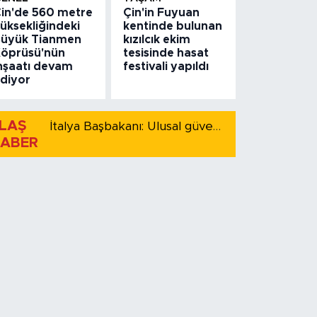
in'de 560 metre
Çin'in Fuyuan
üksekliğindeki
kentinde bulunan
üyük Tianmen
kızılcık ekim
öprüsü'nün
tesisinde hasat
nşaatı devam
festivali yapıldı
diyor
LAŞ
İtalya Başbakanı: Ulusal güvenliği korumak için İspanya ile Schengen kapsamındaki serbest dolaşımı askıya alıyoruz
ABER