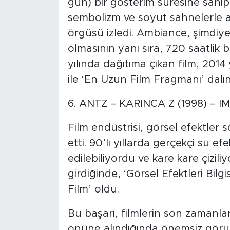
gün) bir gösterim süresine sahi
sembolizm ve soyut sahnelerle a
örgüsü izledi. Ambiance, şimdiye
olmasının yanı sıra, 720 saatlik 
yılında dağıtıma çıkan film, 2014
ile ‘En Uzun Film Fragmanı’ dalın
6. ANTZ – KARINCA Z (1998) – IM
Film endüstrisi, görsel efektler
etti. 90’lı yıllarda gerçekçi su e
edilebiliyordu ve kare kare çizil
girdiğinde, ‘Görsel Efektleri Bilg
Film’ oldu.
Bu başarı, filmlerin son zamanlar
önüne alındığında önemsiz görü