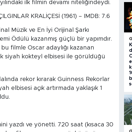
ılındaki ilk filmin devamı niteliğindeydi.
LGINLAR KRALİÇESİ (1961) – IMDB: 7.6
inal Müzik ve En İyi Orijinal Şarkı
demi Ödülü kazanmış güçlü bir yapımdır.
K
bu filmle Oscar adaylığı kazanan
d
C
 siyah kokteyl elbisesi ile görüldüğü
e
k
1
b
dalında rekor kırarak Guinness Rekorlar
s
iyah elbisesi açık artırmada yaklaşık 1
ldu.
i yazdı ve yönetti. 720 saat (kısaca 30