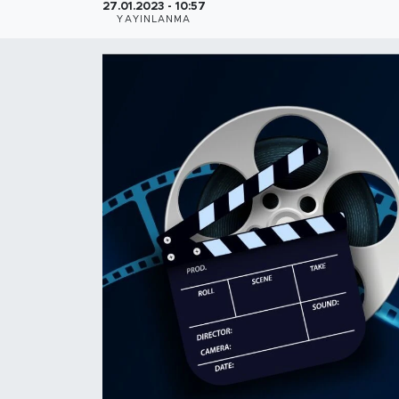
27.01.2023 - 10:57
YAYINLANMA
Gündem
Video
Sağlık
Foto Haber
Xinhua
Xinhua Türkiye
Seyahat