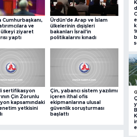
K
d
C
e
 Cumhurbaşkanı,
Ürdün'de Arap ve İslam
k
atırımcılara ve
ülkelerinin dışişleri
1
 ülkeyi ziyaret
bakanları İsrail'in
b
ısı yaptı
politikalarını kınadı
s
li sertifikasyon
Çin, yabancı sistem yazılımı
rının Çin Zorunlu
içeren ithal ofis
Ç
asyon kapsamındaki
ekipmanlarına ulusal
y
enetim yetkisini
güvenlik soruşturması
B
dı
başlattı
K
i
e