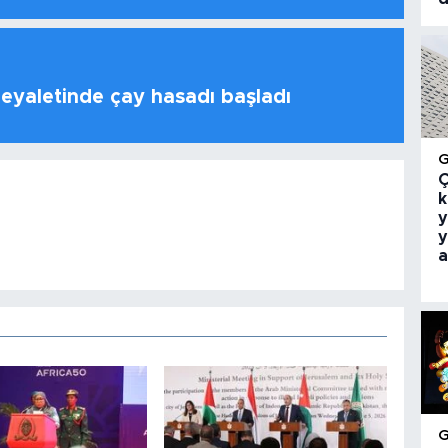
 eyaletinde çay hasadı başladı
Ç
k
y
y
a