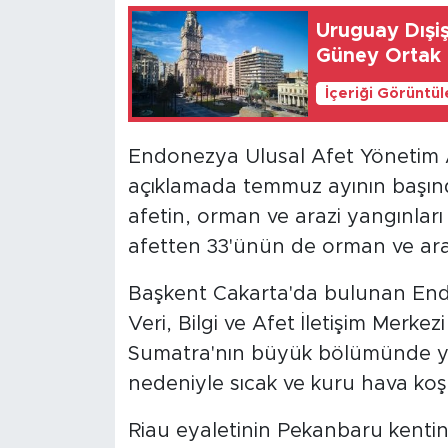
Uruguay Dışişl
Güney Ortak P
İçeriği Görüntü
Endonezya Ulusal Afet Yönetim A
açıklamada temmuz ayının başın
afetin, orman ve arazi yangınlar
afetten 33'ünün de orman ve arazi
Başkent Cakarta'da bulunan End
Veri, Bilgi ve Afet İletişim Merke
Sumatra'nın büyük bölümünde ya
nedeniyle sıcak ve kuru hava koşull
Riau eyaletinin Pekanbaru kentin