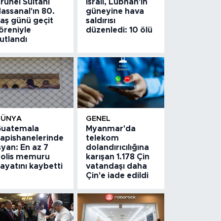
runei Sultanı
İsrail, Lübnan'ın
assanal'ın 80.
güneyine hava
aş günü geçit
saldırısı
öreniyle
düzenledi: 10 ölü
utlandı
DÜNYA
GENEL
uatemala
Myanmar'da
apishanelerinde
telekom
syan: En az 7
dolandırıcılığına
olis memuru
karışan 1.178 Çin
ayatını kaybetti
vatandaşı daha
Çin'e iade edildi