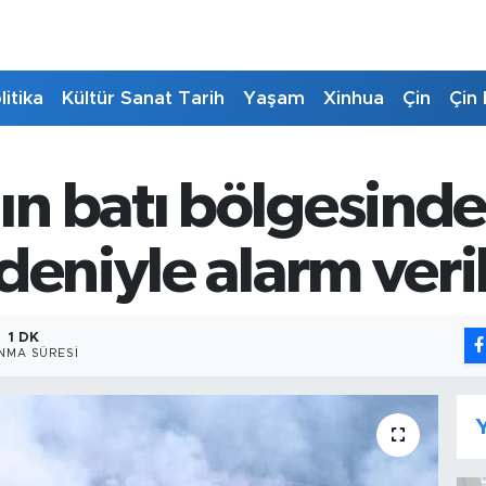
litika
Kültür Sanat Tarih
Yaşam
Xinhua
Çin
Çin 
n batı bölgesind
deniyle alarm veri
1 DK
NMA SÜRESI
Y