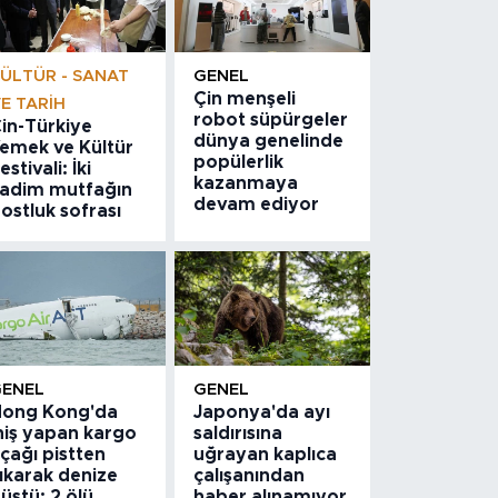
ÜLTÜR - SANAT
GENEL
Çin menşeli
E TARIH
robot süpürgeler
in-Türkiye
dünya genelinde
emek ve Kültür
popülerlik
estivali: İki
kazanmaya
adim mutfağın
devam ediyor
ostluk sofrası
GENEL
GENEL
ong Kong'da
Japonya'da ayı
niş yapan kargo
saldırısına
çağı pistten
uğrayan kaplıca
ıkarak denize
çalışanından
üştü: 2 ölü
haber alınamıyor