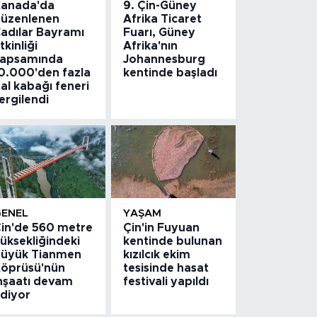
anada'da
9. Çin-Güney
üzenlenen
Afrika Ticaret
adılar Bayramı
Fuarı, Güney
tkinliği
Afrika'nın
apsamında
Johannesburg
0.000'den fazla
kentinde başladı
al kabağı feneri
ergilendi
GENEL
YAŞAM
in'de 560 metre
Çin'in Fuyuan
üksekliğindeki
kentinde bulunan
üyük Tianmen
kızılcık ekim
öprüsü'nün
tesisinde hasat
nşaatı devam
festivali yapıldı
diyor