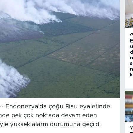
E
ü
d
m
s
n
k
- Endonezya'da çoğu Riau eyaletinde
sinde pek çok noktada devam eden
iyle yüksek alarm durumuna geçildi.