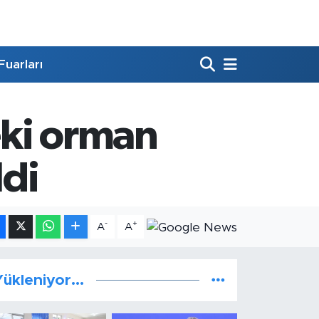
Fuarları
eki orman
ldi
-
+
A
A
ükleniyor...