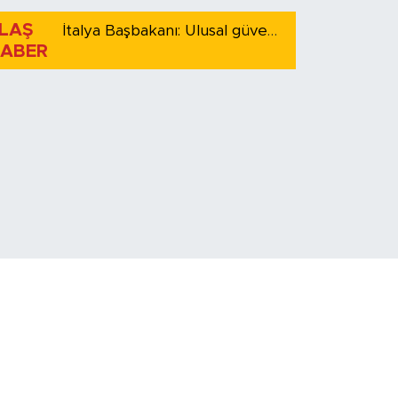
LAŞ
İtalya Başbakanı: Ulusal güvenliği korumak için İspanya ile Schengen kapsamındaki serbest dolaşımı askıya alıyoruz
ABER