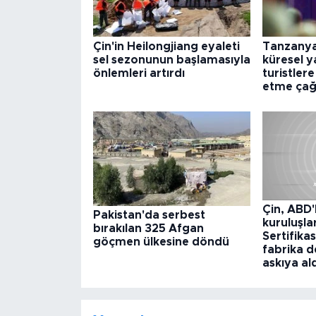
Çin'in Heilongjiang eyaleti
Tanzanya
sel sezonunun başlamasıyla
küresel y
önlemleri artırdı
turistlere
etme çağr
Çin, ABD'
Pakistan'da serbest
kuruluşla
bırakılan 325 Afgan
Sertifik
göçmen ülkesine döndü
fabrika d
askıya al