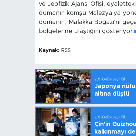
ve Jeofizik Ajansı Ofisi, eyalett
dumanın komşu Malezya'ya yöneldi
dumanın, Malakka Boğazı'nı geçe
bölgelerine ulaştığını gösteriyor.
Kaynak:
RSS
EDITÖRÜN SEÇTIĞI
Japonya nüfus
altına düştü
EDITÖRÜN SEÇTIĞI
Çin'in Guizhou
kalkınmayı de