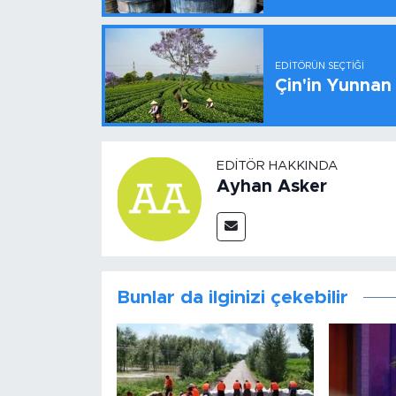
EDITÖRÜN SEÇTIĞI
Çin'in Yunnan
EDITÖR HAKKINDA
Ayhan Asker
Bunlar da ilginizi çekebilir