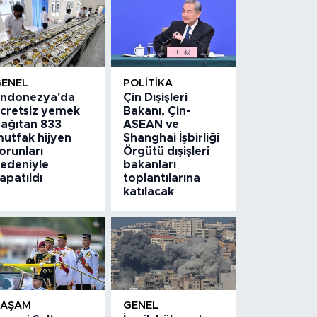
GENEL
POLITIKA
ndonezya'da
Çin Dışişleri
cretsiz yemek
Bakanı, Çin-
ağıtan 833
ASEAN ve
utfak hijyen
Shanghai İşbirliği
orunları
Örgütü dışişleri
edeniyle
bakanları
apatıldı
toplantılarına
katılacak
YAŞAM
GENEL