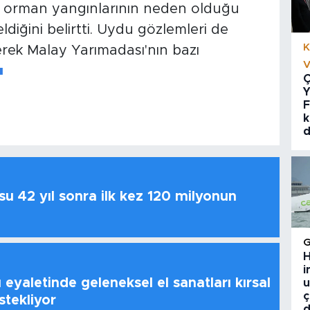
eki orman yangınlarının neden olduğu
ğini belirtti. Uydu gözlemleri de
K
rek Malay Yarımadası'nın bazı
V
■
Ç
Y
F
k
d
u 42 yıl sonra ilk kez 120 milyonun
H
i
 eyaletinde geleneksel el sanatları kırsal
u
ç
stekliyor
d