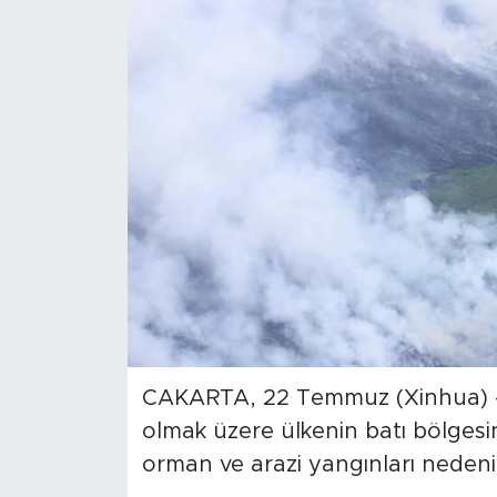
Gündem
Video
Sağlık
Foto Haber
Xinhua
Xinhua Türkiye
Seyahat
CAKARTA, 22 Temmuz (Xinhua) -
olmak üzere ülkenin batı bölge
orman ve arazi yangınları neden