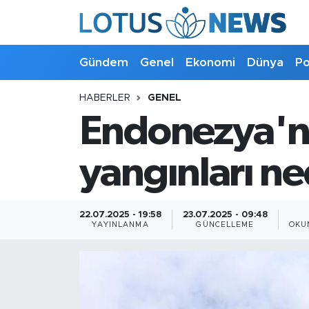
Genel
Gündem
Genel
Ekonomi
Dünya
Po
Ekonomi
HABERLER
GENEL
Endonezya'nı
Dünya
Politika
yangınları ne
Kültür - Sanat ve Tarih
22.07.2025 - 19:58
23.07.2025 - 09:48
YAYINLANMA
GÜNCELLEME
OKU
Yaşam
Bilim ve Teknoloji
Çin Fuarları