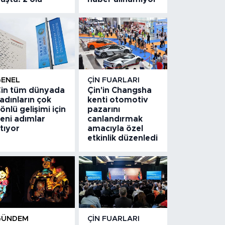
GENEL
ÇIN FUARLARI
in tüm dünyada
Çin'in Changsha
adınların çok
kenti otomotiv
önlü gelişimi için
pazarını
eni adımlar
canlandırmak
tıyor
amacıyla özel
etkinlik düzenledi
GÜNDEM
ÇIN FUARLARI