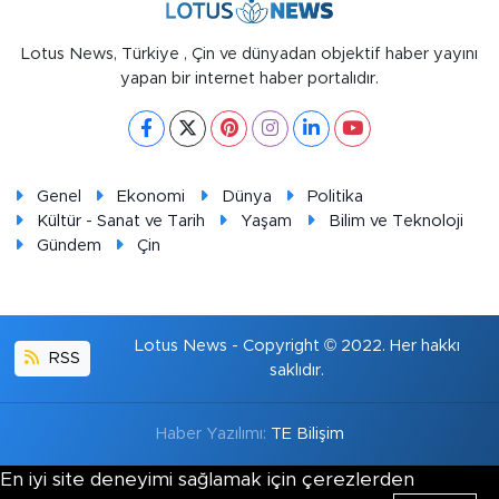
Lotus News, Türkiye , Çin ve dünyadan objektif haber yayını
yapan bir internet haber portalıdır.
Genel
Ekonomi
Dünya
Politika
Kültür - Sanat ve Tarih
Yaşam
Bilim ve Teknoloji
Gündem
Çin
Lotus News - Copyright © 2022. Her hakkı
RSS
saklıdır.
Haber Yazılımı:
TE Bilişim
En iyi site deneyimi sağlamak için çerezlerden