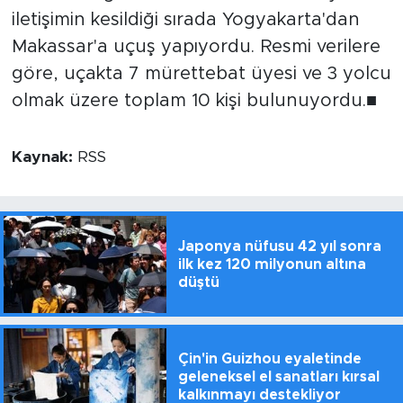
iletişimin kesildiği sırada Yogyakarta'dan
Makassar'a uçuş yapıyordu. Resmi verilere
göre, uçakta 7 mürettebat üyesi ve 3 yolcu
olmak üzere toplam 10 kişi bulunuyordu.■
Kaynak:
RSS
Japonya nüfusu 42 yıl sonra
ilk kez 120 milyonun altına
düştü
Çin'in Guizhou eyaletinde
geleneksel el sanatları kırsal
kalkınmayı destekliyor