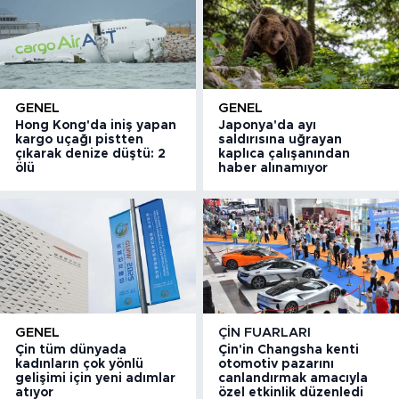
GENEL
GENEL
Hong Kong'da iniş yapan
Japonya'da ayı
kargo uçağı pistten
saldırısına uğrayan
çıkarak denize düştü: 2
kaplıca çalışanından
ölü
haber alınamıyor
GENEL
ÇIN FUARLARI
Çin tüm dünyada
Çin'in Changsha kenti
kadınların çok yönlü
otomotiv pazarını
gelişimi için yeni adımlar
canlandırmak amacıyla
atıyor
özel etkinlik düzenledi