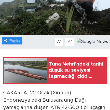
Gündem
Video
Sağlık
Paylaş
-
+
A
A
Foto Haber
Xinhua
Tuna Nehri'ndeki tarihi
düşük su seviyesi
Xinhua Türkiye
taşımacılığı ciddi
şekilde etkiledi
Seyahat
CAKARTA, 22 Ocak (Xinhua) --
Endonezya'daki Bulusaraung Dağı
yamaçlarına düşen ATR 42-500 tipi uçağın