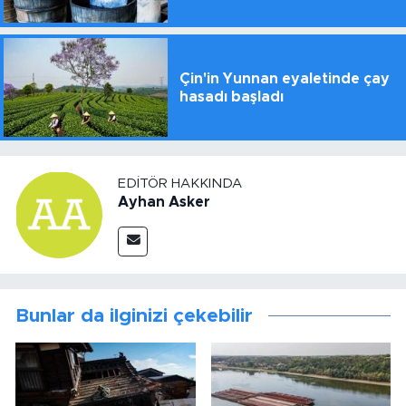
Çin'in Yunnan eyaletinde çay
hasadı başladı
EDITÖR HAKKINDA
Ayhan Asker
Bunlar da ilginizi çekebilir