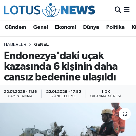
Genel
Gündem
Genel
Ekonomi
Dünya
Politika
K
Ekonomi
HABERLER
GENEL
Endonezya'daki uçak
Dünya
kazasında 6 kişinin daha
Politika
cansız bedenine ulaşıldı
Kültür - Sanat ve Tarih
22.01.2026 - 11:16
22.01.2026 - 17:52
1 DK
YAYINLANMA
GÜNCELLEME
OKUNMA SÜRESI
Yaşam
Bilim ve Teknoloji
Çin Fuarları