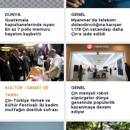
DÜNYA
GENEL
Guatemala
Myanmar'da telekom
hapishanelerinde isyan:
dolandırıcılığına karışan
En az 7 polis memuru
1.178 Çin vatandaşı daha
hayatını kaybetti
Çin'e iade edildi
KÜLTÜR - SANAT VE
GENEL
Çin menşeli robot
TARIH
süpürgeler dünya
Çin-Türkiye Yemek ve
genelinde popülerlik
Kültür Festivali: İki kadim
kazanmaya devam
mutfağın dostluk sofrası
ediyor