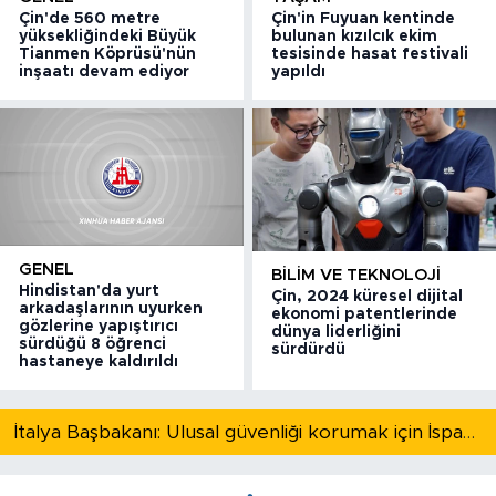
Çin'de 560 metre
Çin'in Fuyuan kentinde
yüksekliğindeki Büyük
bulunan kızılcık ekim
Tianmen Köprüsü'nün
tesisinde hasat festivali
inşaatı devam ediyor
yapıldı
GENEL
BILIM VE TEKNOLOJI
Hindistan'da yurt
Çin, 2024 küresel dijital
arkadaşlarının uyurken
ekonomi patentlerinde
gözlerine yapıştırıcı
dünya liderliğini
sürdüğü 8 öğrenci
sürdürdü
hastaneye kaldırıldı
İtalya Başbakanı: Ulusal güvenliği korumak için İspanya ile Schengen kapsamındaki serbest dolaşımı askıya alıyoruz