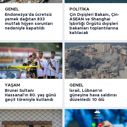
GENEL
POLITIKA
Endonezya'da ücretsiz
Çin Dışişleri Bakanı, Çin-
yemek dağıtan 833
ASEAN ve Shanghai
mutfak hijyen sorunları
İşbirliği Örgütü dışişleri
nedeniyle kapatıldı
bakanları toplantılarına
katılacak
YAŞAM
GENEL
Brunei Sultanı
İsrail, Lübnan'ın
Hassanal'ın 80. yaş günü
güneyine hava saldırısı
geçit töreniyle kutlandı
düzenledi: 10 ölü