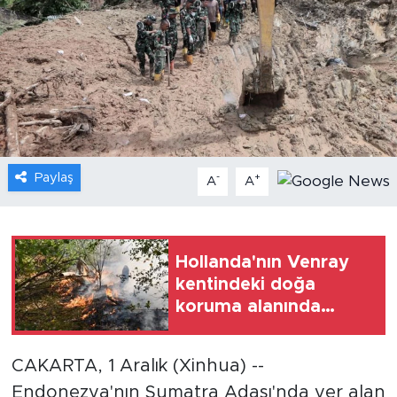
Gündem
Video
Sağlık
Foto Haber
Paylaş
-
+
A
A
Xinhua
Xinhua Türkiye
Hollanda'nın Venray
kentindeki doğa
Seyahat
koruma alanında
orman yangını
CAKARTA, 1 Aralık (Xinhua) --
Endonezya'nın Sumatra Adası'nda yer alan