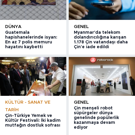
DÜNYA
GENEL
Guatemala
Myanmar'da telekom
hapishanelerinde isyan:
dolandırıcılığına karışan
En az 7 polis memuru
1.178 Çin vatandaşı daha
hayatını kaybetti
Çin'e iade edildi
KÜLTÜR - SANAT VE
GENEL
Çin menşeli robot
TARIH
süpürgeler dünya
Çin-Türkiye Yemek ve
genelinde popülerlik
Kültür Festivali: İki kadim
kazanmaya devam
mutfağın dostluk sofrası
ediyor