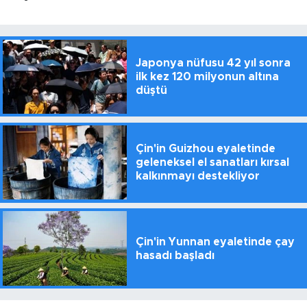
Japonya nüfusu 42 yıl sonra
ilk kez 120 milyonun altına
düştü
Çin'in Guizhou eyaletinde
geleneksel el sanatları kırsal
kalkınmayı destekliyor
Çin'in Yunnan eyaletinde çay
hasadı başladı