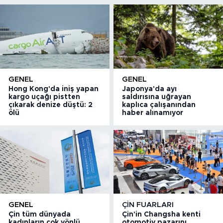
GENEL
GENEL
Hong Kong'da iniş yapan
Japonya'da ayı
kargo uçağı pistten
saldırısına uğrayan
çıkarak denize düştü: 2
kaplıca çalışanından
ölü
haber alınamıyor
GENEL
ÇIN FUARLARI
Çin tüm dünyada
Çin'in Changsha kenti
kadınların çok yönlü
otomotiv pazarını