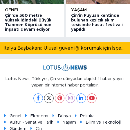
GENEL
YAŞAM
Çin'de 560 metre
Çin'in Fuyuan kentinde
yüksekliğindeki Büyük
bulunan kızılcık ekim
Tianmen Köprüsü'nün
tesisinde hasat festivali
inşaatı devam ediyor
yapıldı
İtalya Başbakanı: Ulusal güvenliği korumak için İspanya ile Schengen kapsamındaki serbest dolaşımı askıya alıyoruz
Lotus News, Türkiye , Çin ve dünyadan objektif haber yayını
yapan bir internet haber portalıdır.
Genel
Ekonomi
Dünya
Politika
Kültür - Sanat ve Tarih
Yaşam
Bilim ve Teknoloji
Gündem
Çin