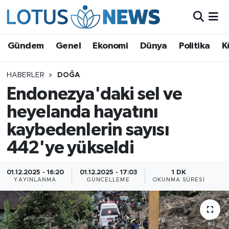
Genel
Gündem
Genel
Ekonomi
Dünya
Politika
K
Ekonomi
HABERLER
DOĞA
Endonezya'daki sel ve
Dünya
heyelanda hayatını
Politika
kaybedenlerin sayısı
Kültür - Sanat ve Tarih
442'ye yükseldi
Yaşam
01.12.2025 - 16:20
01.12.2025 - 17:03
1 DK
YAYINLANMA
GÜNCELLEME
OKUNMA SÜRESI
Bilim ve Teknoloji
Çin Fuarları