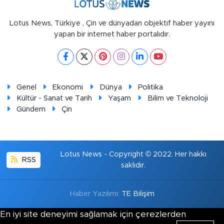
Lotus News, Türkiye , Çin ve dünyadan objektif haber yayını
yapan bir internet haber portalıdır.
Genel
Ekonomi
Dünya
Politika
Kültür - Sanat ve Tarih
Yaşam
Bilim ve Teknoloji
Gündem
Çin
Lotus News - Copyright © 2022. Her hakkı
RSS
saklıdır.
Haber Yazılımı:
TE Bilişim
En iyi site deneyimi sağlamak için çerezlerden