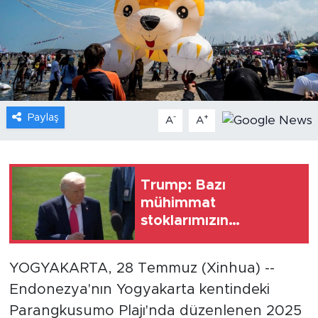
Gündem
Video
Sağlık
Paylaş
-
+
A
A
Foto Haber
Xinhua
Trump: Bazı
mühimmat
Xinhua Türkiye
stoklarımızın
diğerlerine göre biraz
Seyahat
daha düşük olduğu
YOGYAKARTA, 28 Temmuz (Xinhua) --
doğru
Endonezya'nın Yogyakarta kentindeki
Parangkusumo Plajı'nda düzenlenen 2025