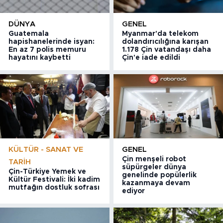
DÜNYA
GENEL
Guatemala
Myanmar'da telekom
hapishanelerinde isyan:
dolandırıcılığına karışan
En az 7 polis memuru
1.178 Çin vatandaşı daha
hayatını kaybetti
Çin'e iade edildi
KÜLTÜR - SANAT VE
GENEL
Çin menşeli robot
TARIH
süpürgeler dünya
Çin-Türkiye Yemek ve
genelinde popülerlik
Kültür Festivali: İki kadim
kazanmaya devam
mutfağın dostluk sofrası
ediyor