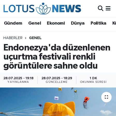
Genel
Gündem
Genel
Ekonomi
Dünya
Politika
K
Ekonomi
HABERLER
GENEL
Endonezya'da düzenlenen
Dünya
uçurtma festivali renkli
Politika
görüntülere sahne oldu
Kültür - Sanat ve Tarih
28.07.2025 - 19:18
28.07.2025 - 18:29
1 DK
YAYINLANMA
GÜNCELLEME
OKUNMA SÜRESI
Yaşam
Bilim ve Teknoloji
Çin Fuarları