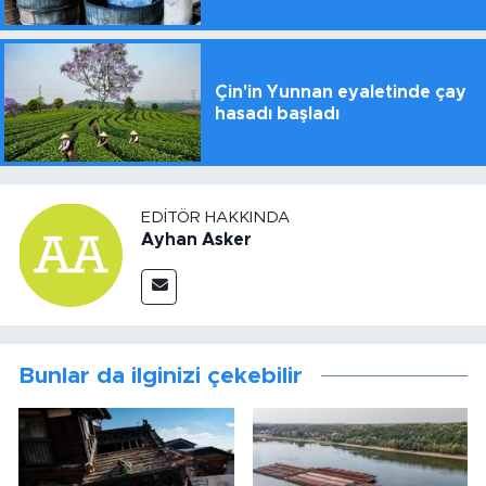
Çin'in Yunnan eyaletinde çay
hasadı başladı
EDITÖR HAKKINDA
Ayhan Asker
Bunlar da ilginizi çekebilir