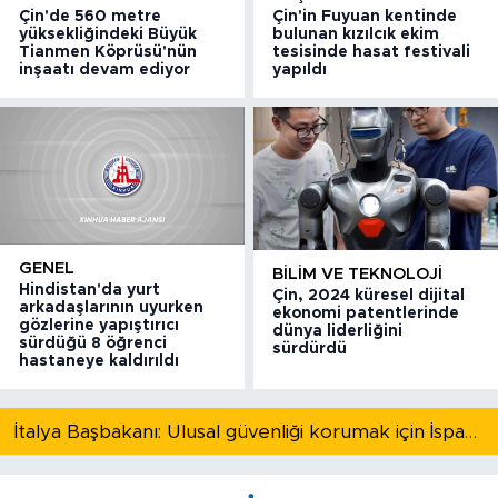
Çin'de 560 metre
Çin'in Fuyuan kentinde
yüksekliğindeki Büyük
bulunan kızılcık ekim
Tianmen Köprüsü'nün
tesisinde hasat festivali
inşaatı devam ediyor
yapıldı
GENEL
BILIM VE TEKNOLOJI
Hindistan'da yurt
Çin, 2024 küresel dijital
arkadaşlarının uyurken
ekonomi patentlerinde
gözlerine yapıştırıcı
dünya liderliğini
sürdüğü 8 öğrenci
sürdürdü
hastaneye kaldırıldı
İtalya Başbakanı: Ulusal güvenliği korumak için İspanya ile Schengen kapsamındaki serbest dolaşımı askıya alıyoruz