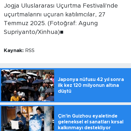
Jogja Uluslararası Uçurtma Festivali'nde
uçurtmalarını uçuran katılımcılar, 27
Temmuz 2025. (Fotoğraf: Agung
Supriyanto/Xinhua)■
Kaynak:
RSS
Japonya nüfusu 42 yıl sonra
ilk kez 120 milyonun altına
düştü
Çin'in Guizhou eyaletinde
geleneksel el sanatları kırsal
kalkınmayı destekliyor