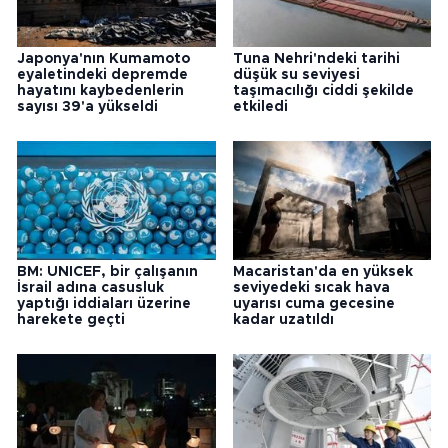
Japonya'nın Kumamoto
Tuna Nehri'ndeki tarihi
eyaletindeki depremde
düşük su seviyesi
hayatını kaybedenlerin
taşımacılığı ciddi şekilde
sayısı 39'a yükseldi
etkiledi
BM: UNICEF, bir çalışanın
Macaristan'da en yüksek
İsrail adına casusluk
seviyedeki sıcak hava
yaptığı iddiaları üzerine
uyarısı cuma gecesine
harekete geçti
kadar uzatıldı