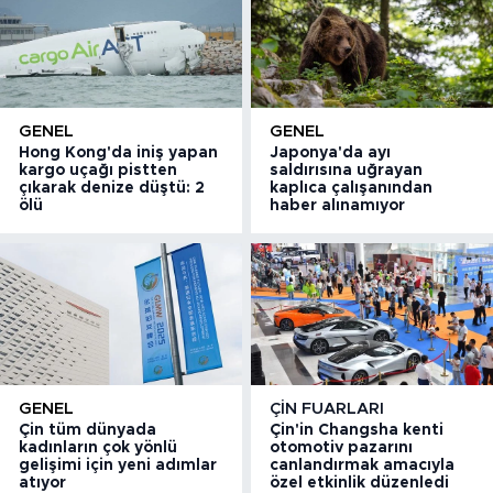
GENEL
GENEL
Hong Kong'da iniş yapan
Japonya'da ayı
kargo uçağı pistten
saldırısına uğrayan
çıkarak denize düştü: 2
kaplıca çalışanından
ölü
haber alınamıyor
GENEL
ÇIN FUARLARI
Çin tüm dünyada
Çin'in Changsha kenti
kadınların çok yönlü
otomotiv pazarını
gelişimi için yeni adımlar
canlandırmak amacıyla
atıyor
özel etkinlik düzenledi