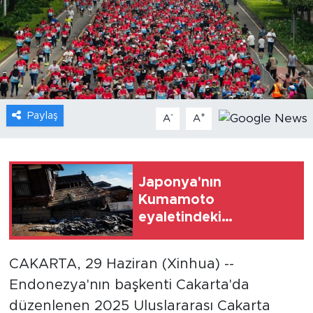
Gündem
Video
Sağlık
Paylaş
-
+
A
A
Foto Haber
Xinhua
Japonya'nın
Kumamoto
Xinhua Türkiye
eyaletindeki
depremde hayatını
Seyahat
kaybedenlerin sayısı
CAKARTA, 29 Haziran (Xinhua) --
39'a yükseldi
Endonezya'nın başkenti Cakarta'da
düzenlenen 2025 Uluslararası Cakarta