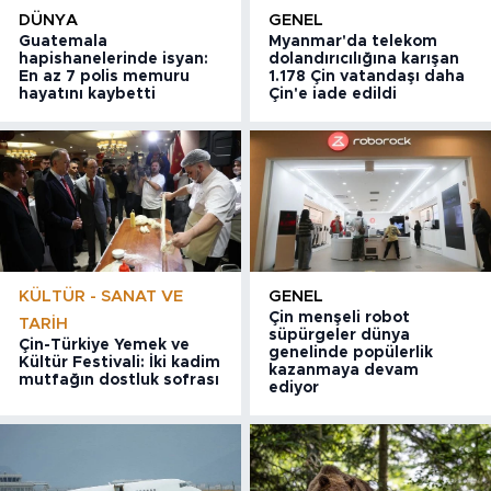
DÜNYA
GENEL
Guatemala
Myanmar'da telekom
hapishanelerinde isyan:
dolandırıcılığına karışan
En az 7 polis memuru
1.178 Çin vatandaşı daha
hayatını kaybetti
Çin'e iade edildi
KÜLTÜR - SANAT VE
GENEL
Çin menşeli robot
TARIH
süpürgeler dünya
Çin-Türkiye Yemek ve
genelinde popülerlik
Kültür Festivali: İki kadim
kazanmaya devam
mutfağın dostluk sofrası
ediyor