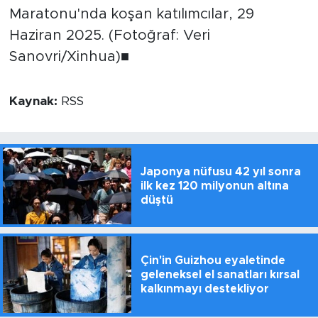
Maratonu'nda koşan katılımcılar, 29
Haziran 2025. (Fotoğraf: Veri
Sanovri/Xinhua)■
Kaynak:
RSS
Japonya nüfusu 42 yıl sonra
ilk kez 120 milyonun altına
düştü
Çin'in Guizhou eyaletinde
geleneksel el sanatları kırsal
kalkınmayı destekliyor