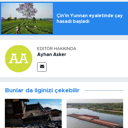
Çin'in Yunnan eyaletinde çay
hasadı başladı
EDITÖR HAKKINDA
Ayhan Asker
Bunlar da ilginizi çekebilir