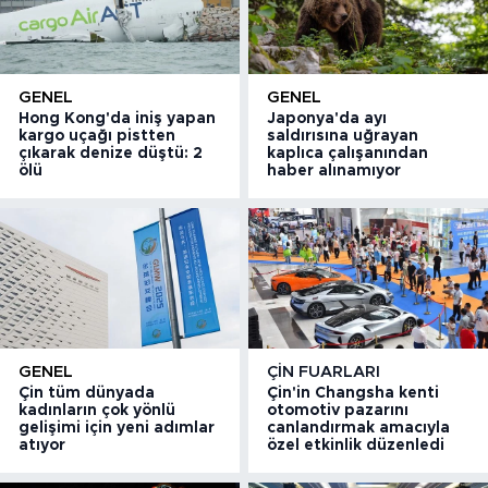
GENEL
GENEL
Hong Kong'da iniş yapan
Japonya'da ayı
kargo uçağı pistten
saldırısına uğrayan
çıkarak denize düştü: 2
kaplıca çalışanından
ölü
haber alınamıyor
GENEL
ÇIN FUARLARI
Çin tüm dünyada
Çin'in Changsha kenti
kadınların çok yönlü
otomotiv pazarını
gelişimi için yeni adımlar
canlandırmak amacıyla
atıyor
özel etkinlik düzenledi