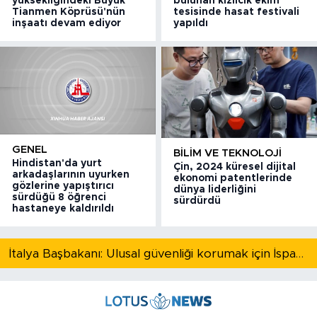
yüksekliğindeki Büyük
bulunan kızılcık ekim
Tianmen Köprüsü'nün
tesisinde hasat festivali
inşaatı devam ediyor
yapıldı
GENEL
BILIM VE TEKNOLOJI
Hindistan'da yurt
Çin, 2024 küresel dijital
arkadaşlarının uyurken
ekonomi patentlerinde
gözlerine yapıştırıcı
dünya liderliğini
sürdüğü 8 öğrenci
sürdürdü
hastaneye kaldırıldı
İtalya Başbakanı: Ulusal güvenliği korumak için İspanya ile Schengen kapsamındaki serbest dolaşımı askıya alıyoruz