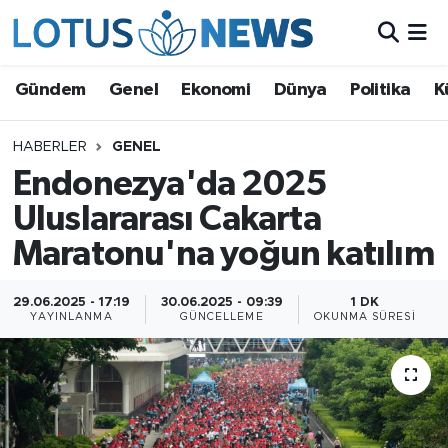
Genel
Gündem
Genel
Ekonomi
Dünya
Politika
K
Ekonomi
HABERLER
GENEL
Endonezya'da 2025
Dünya
Uluslararası Cakarta
Politika
Maratonu'na yoğun katılım
Kültür - Sanat ve Tarih
29.06.2025 - 17:19
30.06.2025 - 09:39
1 DK
YAYINLANMA
GÜNCELLEME
OKUNMA SÜRESI
Yaşam
Bilim ve Teknoloji
Çin Fuarları