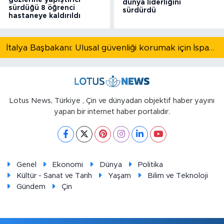
gözlerine yapıştırıcı
dünya liderliğini
sürdüğü 8 öğrenci
sürdürdü
hastaneye kaldırıldı
İtalya Başbakanı: Ulusal güvenliği korumak için İspanya ile Schengen kapsamındaki serbest dolaşımı askıya alıyoruz
Lotus News, Türkiye , Çin ve dünyadan objektif haber yayını
yapan bir internet haber portalıdır.
Genel
Ekonomi
Dünya
Politika
Kültür - Sanat ve Tarih
Yaşam
Bilim ve Teknoloji
Gündem
Çin