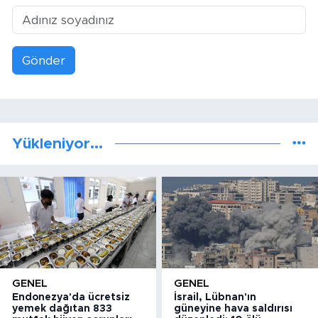
Gönder
Yükleniyor...
GENEL
GENEL
Endonezya'da ücretsiz
İsrail, Lübnan'ın
yemek dağıtan 833
güneyine hava saldırısı