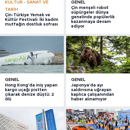
KÜLTÜR - SANAT VE
GENEL
Çin menşeli robot
TARIH
süpürgeler dünya
Çin-Türkiye Yemek ve
genelinde popülerlik
Kültür Festivali: İki kadim
kazanmaya devam
mutfağın dostluk sofrası
ediyor
GENEL
GENEL
Hong Kong'da iniş yapan
Japonya'da ayı
kargo uçağı pistten
saldırısına uğrayan
çıkarak denize düştü: 2
kaplıca çalışanından
ölü
haber alınamıyor