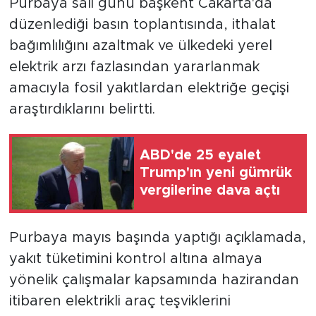
Purbaya salı günü başkent Cakarta'da
düzenlediği basın toplantısında, ithalat
bağımlılığını azaltmak ve ülkedeki yerel
elektrik arzı fazlasından yararlanmak
amacıyla fosil yakıtlardan elektriğe geçişi
araştırdıklarını belirtti.
ABD'de 25 eyalet
Trump'ın yeni gümrük
vergilerine dava açtı
Purbaya mayıs başında yaptığı açıklamada,
yakıt tüketimini kontrol altına almaya
yönelik çalışmalar kapsamında hazirandan
itibaren elektrikli araç teşviklerini