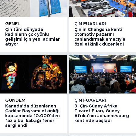
GENEL
ÇIN FUARLARI
Çin tüm dünyada
Çin'in Changsha kenti
kadınların çok yönlü
otomotiv pazarını
gelişimi için yeni adımlar
canlandırmak amacıyla
atıyor
özel etkinlik düzenledi
GÜNDEM
ÇIN FUARLARI
Kanada'da düzenlenen
9. Çin-Güney Afrika
Cadılar Bayramı etkinliği
Ticaret Fuarı, Güney
kapsamında 10.000'den
Afrika'nın Johannesburg
fazla bal kabağı feneri
kentinde başladı
sergilendi