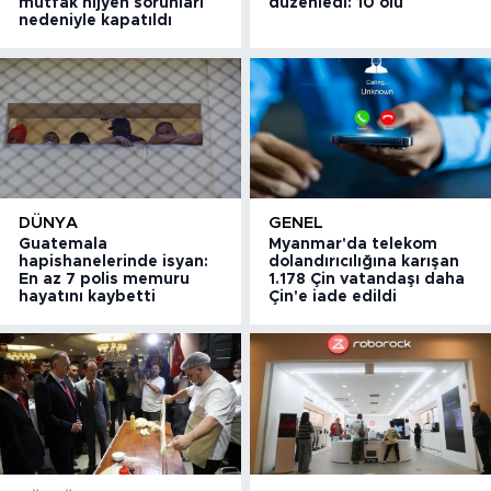
mutfak hijyen sorunları
düzenledi: 10 ölü
nedeniyle kapatıldı
DÜNYA
GENEL
Guatemala
Myanmar'da telekom
hapishanelerinde isyan:
dolandırıcılığına karışan
En az 7 polis memuru
1.178 Çin vatandaşı daha
hayatını kaybetti
Çin'e iade edildi