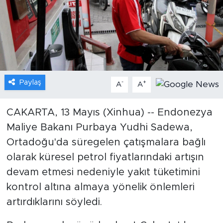
Gündem
Video
Sağlık
Paylaş
-
+
A
A
Foto Haber
CAKARTA, 13 Mayıs (Xinhua) -- Endonezya
Xinhua
Maliye Bakanı Purbaya Yudhi Sadewa,
Ortadoğu'da süregelen çatışmalara bağlı
Xinhua Türkiye
olarak küresel petrol fiyatlarındaki artışın
Seyahat
devam etmesi nedeniyle yakıt tüketimini
kontrol altına almaya yönelik önlemleri
artırdıklarını söyledi.