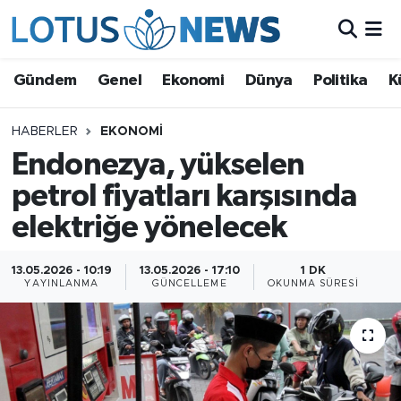
Genel
Gündem
Genel
Ekonomi
Dünya
Politika
K
Ekonomi
HABERLER
EKONOMI
Endonezya, yükselen
Dünya
petrol fiyatları karşısında
Politika
elektriğe yönelecek
Kültür - Sanat ve Tarih
13.05.2026 - 10:19
13.05.2026 - 17:10
1 DK
YAYINLANMA
GÜNCELLEME
OKUNMA SÜRESI
Yaşam
Bilim ve Teknoloji
Çin Fuarları