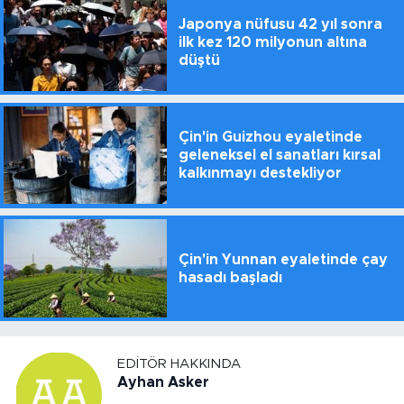
Japonya nüfusu 42 yıl sonra
ilk kez 120 milyonun altına
düştü
Çin'in Guizhou eyaletinde
geleneksel el sanatları kırsal
kalkınmayı destekliyor
Çin'in Yunnan eyaletinde çay
hasadı başladı
EDITÖR HAKKINDA
Ayhan Asker