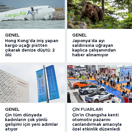
GENEL
GENEL
Hong Kong'da iniş yapan
Japonya'da ayı
kargo uçağı pistten
saldırısına uğrayan
çıkarak denize düştü: 2
kaplıca çalışanından
ölü
haber alınamıyor
GENEL
ÇIN FUARLARI
Çin tüm dünyada
Çin'in Changsha kenti
kadınların çok yönlü
otomotiv pazarını
gelişimi için yeni adımlar
canlandırmak amacıyla
atıyor
özel etkinlik düzenledi