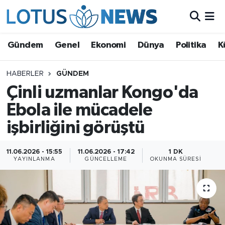
Genel
Gündem
Genel
Ekonomi
Dünya
Politika
K
Ekonomi
HABERLER
GÜNDEM
Çinli uzmanlar Kongo'da
Dünya
Ebola ile mücadele
Politika
işbirliğini görüştü
Kültür - Sanat ve Tarih
11.06.2026 - 15:55
11.06.2026 - 17:42
1 DK
YAYINLANMA
GÜNCELLEME
OKUNMA SÜRESI
Yaşam
Bilim ve Teknoloji
Çin Fuarları