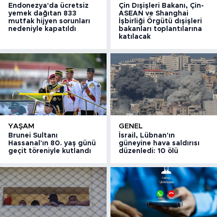
Endonezya'da ücretsiz
Çin Dışişleri Bakanı, Çin-
yemek dağıtan 833
ASEAN ve Shanghai
mutfak hijyen sorunları
İşbirliği Örgütü dışişleri
nedeniyle kapatıldı
bakanları toplantılarına
katılacak
YAŞAM
GENEL
Brunei Sultanı
İsrail, Lübnan'ın
Hassanal'ın 80. yaş günü
güneyine hava saldırısı
geçit töreniyle kutlandı
düzenledi: 10 ölü