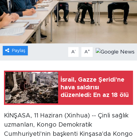
Gündem
Video
Sağlık
Paylaş
-
+
A
A
Foto Haber
Xinhua
İsrail, Gazze Şeridi'ne
hava saldırısı
Xinhua Türkiye
düzenledi: En az 18 ölü
Seyahat
KİNŞASA, 11 Haziran (Xinhua) -- Çinli sağlık
uzmanları, Kongo Demokratik
Cumhuriyeti'nin başkenti Kinşasa'da Kongo