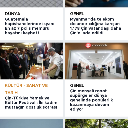
DÜNYA
GENEL
Guatemala
Myanmar'da telekom
hapishanelerinde isyan:
dolandırıcılığına karışan
En az 7 polis memuru
1.178 Çin vatandaşı daha
hayatını kaybetti
Çin'e iade edildi
KÜLTÜR - SANAT VE
GENEL
Çin menşeli robot
TARIH
süpürgeler dünya
Çin-Türkiye Yemek ve
genelinde popülerlik
Kültür Festivali: İki kadim
kazanmaya devam
mutfağın dostluk sofrası
ediyor