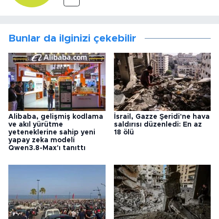
Bunlar da ilginizi çekebilir
Alibaba, gelişmiş kodlama
İsrail, Gazze Şeridi'ne hava
ve akıl yürütme
saldırısı düzenledi: En az
yeteneklerine sahip yeni
18 ölü
yapay zeka modeli
Qwen3.8-Max'ı tanıttı