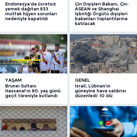
Endonezya'da ücretsiz
Çin Dışişleri Bakanı, Çin-
yemek dağıtan 833
ASEAN ve Shanghai
mutfak hijyen sorunları
İşbirliği Örgütü dışişleri
nedeniyle kapatıldı
bakanları toplantılarına
katılacak
YAŞAM
GENEL
Brunei Sultanı
İsrail, Lübnan'ın
Hassanal'ın 80. yaş günü
güneyine hava saldırısı
geçit töreniyle kutlandı
düzenledi: 10 ölü