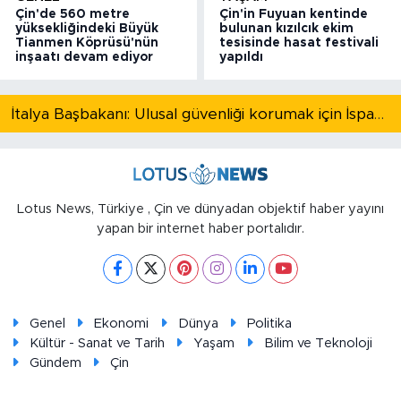
Çin'de 560 metre
Çin'in Fuyuan kentinde
yüksekliğindeki Büyük
bulunan kızılcık ekim
Tianmen Köprüsü'nün
tesisinde hasat festivali
inşaatı devam ediyor
yapıldı
İtalya Başbakanı: Ulusal güvenliği korumak için İspanya ile Schengen kapsamındaki serbest dolaşımı askıya alıyoruz
Lotus News, Türkiye , Çin ve dünyadan objektif haber yayını
yapan bir internet haber portalıdır.
Genel
Ekonomi
Dünya
Politika
Kültür - Sanat ve Tarih
Yaşam
Bilim ve Teknoloji
Gündem
Çin