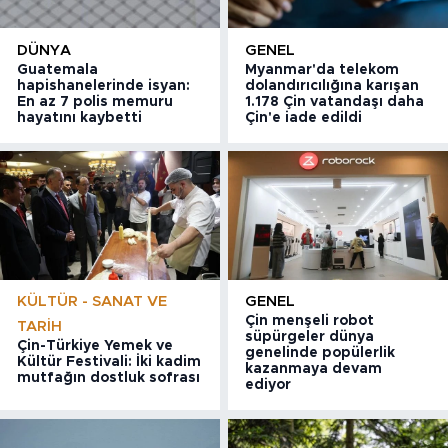
DÜNYA
GENEL
Guatemala
Myanmar'da telekom
hapishanelerinde isyan:
dolandırıcılığına karışan
En az 7 polis memuru
1.178 Çin vatandaşı daha
hayatını kaybetti
Çin'e iade edildi
KÜLTÜR - SANAT VE
GENEL
Çin menşeli robot
TARIH
süpürgeler dünya
Çin-Türkiye Yemek ve
genelinde popülerlik
Kültür Festivali: İki kadim
kazanmaya devam
mutfağın dostluk sofrası
ediyor