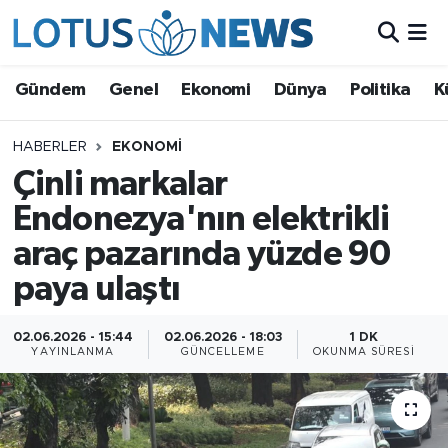
Genel
Gündem
Genel
Ekonomi
Dünya
Politika
K
Ekonomi
HABERLER
EKONOMI
Çinli markalar
Dünya
Endonezya'nın elektrikli
Politika
araç pazarında yüzde 90
Kültür - Sanat ve Tarih
paya ulaştı
Yaşam
02.06.2026 - 15:44
02.06.2026 - 18:03
1 DK
YAYINLANMA
GÜNCELLEME
OKUNMA SÜRESI
Bilim ve Teknoloji
Çin Fuarları