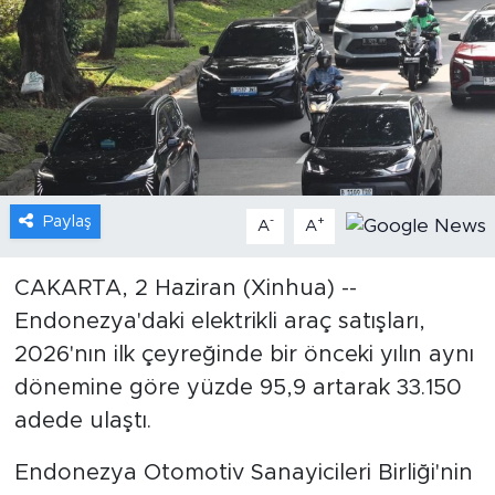
Gündem
Video
Sağlık
Foto Haber
Paylaş
-
+
A
A
Xinhua
CAKARTA, 2 Haziran (Xinhua) --
Endonezya'daki elektrikli araç satışları,
Xinhua Türkiye
2026'nın ilk çeyreğinde bir önceki yılın aynı
Seyahat
dönemine göre yüzde 95,9 artarak 33.150
adede ulaştı.
Endonezya Otomotiv Sanayicileri Birliği'nin