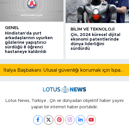
GENEL
BILIM VE TEKNOLOJI
Hindistan'da yurt
Çin, 2024 küresel dijital
arkadaşlarının uyurken
ekonomi patentlerinde
gözlerine yapıştırıcı
dünya liderliğini
sürdüğü 8 öğrenci
sürdürdü
hastaneye kaldırıldı
İtalya Başbakanı: Ulusal güvenliği korumak için İspanya ile Schengen kapsamındaki serbest dolaşımı askıya alıyoruz
Lotus News, Türkiye , Çin ve dünyadan objektif haber yayını
yapan bir internet haber portalıdır.