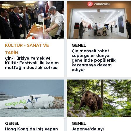
KÜLTÜR - SANAT VE
GENEL
Çin menşeli robot
TARIH
süpürgeler dünya
Çin-Türkiye Yemek ve
genelinde popülerlik
Kültür Festivali: İki kadim
kazanmaya devam
mutfağın dostluk sofrası
ediyor
GENEL
GENEL
Hong Kong'da iniş yapan
Japonya'da ayı