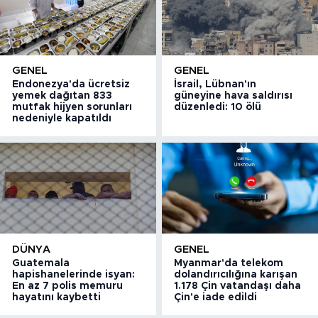
GENEL
GENEL
Endonezya'da ücretsiz
İsrail, Lübnan'ın
yemek dağıtan 833
güneyine hava saldırısı
mutfak hijyen sorunları
düzenledi: 10 ölü
nedeniyle kapatıldı
DÜNYA
GENEL
Guatemala
Myanmar'da telekom
hapishanelerinde isyan:
dolandırıcılığına karışan
En az 7 polis memuru
1.178 Çin vatandaşı daha
hayatını kaybetti
Çin'e iade edildi