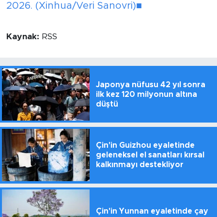
2026. (Xinhua/Veri Sanovri)■
Kaynak:
RSS
Japonya nüfusu 42 yıl sonra
ilk kez 120 milyonun altına
düştü
Çin'in Guizhou eyaletinde
geleneksel el sanatları kırsal
kalkınmayı destekliyor
Çin'in Yunnan eyaletinde çay