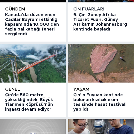
GÜNDEM
ÇIN FUARLARI
Kanada'da düzenlenen
9. Çin-Güney Afrika
Cadılar Bayramı etkinliği
Ticaret Fuarı, Güney
kapsamında 10.000'den
Afrika'nın Johannesburg
fazla bal kabağı feneri
kentinde başladı
sergilendi
GENEL
YAŞAM
Çin'de 560 metre
Çin'in Fuyuan kentinde
yüksekliğindeki Büyük
bulunan kızılcık ekim
Tianmen Köprüsü'nün
tesisinde hasat festivali
inşaatı devam ediyor
yapıldı