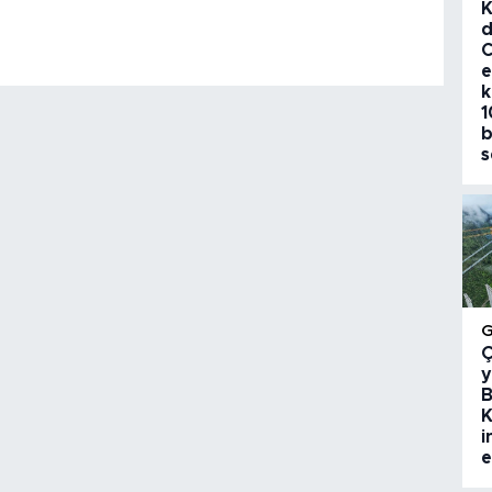
K
d
C
e
k
1
b
s
Ç
y
B
K
i
e