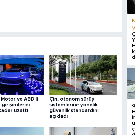
K
V
Ç
Y
F
k
d
C Motor ve ABD'li
Çin, otonom sürüş
girişimlerini
sistemlerine yönelik
adar uzattı
güvenlik standardını
H
açıkladı
i
u
ç
d