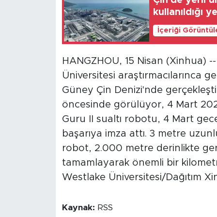
Çin'de yerli
kullanıldığı y
Gündem
İçeriği Görüntü
Video
HANGZHOU, 15 Nisan (Xinhua) -- 
Sağlık
Üniversitesi araştırmacılarınca gel
Güney Çin Denizi'nde gerçekleştir
Foto Haber
öncesinde görülüyor, 4 Mart 2025. 
Xinhua
Guru II sualtı robotu, 4 Mart gec
başarıya imza attı. 3 metre uzun
Xinhua Türkiye
robot, 2.000 metre derinlikte gerç
tamamlayarak önemli bir kilometre
Seyahat
Westlake Üniversitesi/Dağıtım Xin
Kaynak:
RSS