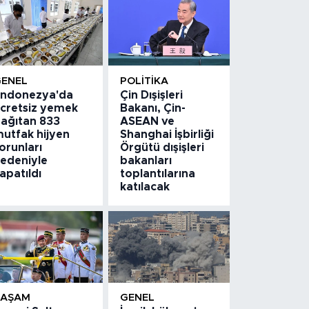
GENEL
POLITIKA
ndonezya'da
Çin Dışişleri
cretsiz yemek
Bakanı, Çin-
ağıtan 833
ASEAN ve
utfak hijyen
Shanghai İşbirliği
orunları
Örgütü dışişleri
edeniyle
bakanları
apatıldı
toplantılarına
katılacak
YAŞAM
GENEL