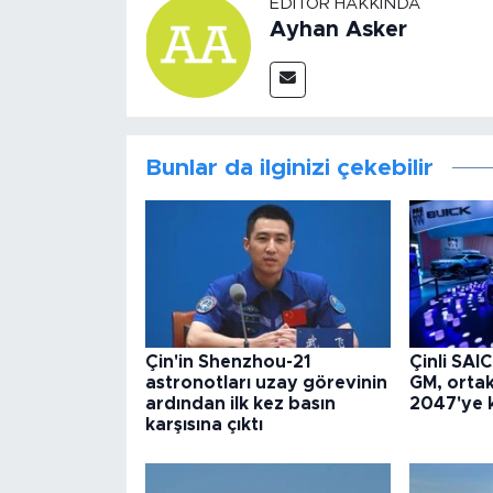
EDITÖR HAKKINDA
Ayhan Asker
Bunlar da ilginizi çekebilir
Çin'in Shenzhou-21
Çinli SAI
astronotları uzay görevinin
GM, ortak 
ardından ilk kez basın
2047'ye k
karşısına çıktı