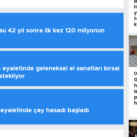
B
H
y
t
k
u 42 yıl sonra ilk kez 120 milyonun
 eyaletinde geleneksel el sanatları kırsal
stekliyor
G
h
i
p
h
 eyaletinde çay hasadı başladı