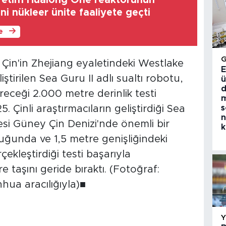
 üretim Hualong One reaktörünün
eni nükleer ünite faaliyete geçti
le
Çin'in Zhejiang eyaletindeki Westlake
E
iştirilen Sea Guru II adlı sualtı robotu,
ü
d
eceği 2.000 metre derinlik testi
m
s
Çinli araştırmacıların geliştirdiği Sea
n
esi Güney Çin Denizi'nde önemli bir
k
luğunda ve 1,5 metre genişliğindeki
ekleştirdiği testi başarıyla
 taşını geride bıraktı. (Fotoğraf:
hua aracılığıyla)■