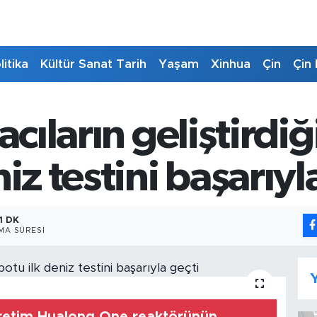
litika
Kültür Sanat Tarih
Yaşam
Xinhua
Çin
Çin 
acıların geliştirdiği
iz testini başarıyl
1 DK
MA SÜRESI
Y