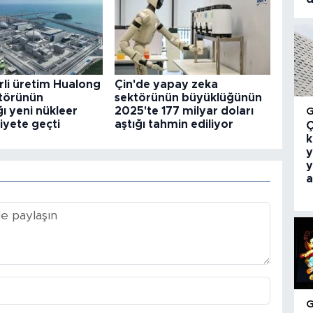
rli üretim Hualong
Çin'de yapay zeka
törünün
sektörünün büyüklüğünün
ğı yeni nükleer
2025'te 177 milyar doları
liyete geçti
aştığı tahmin ediliyor
Ç
k
y
y
a