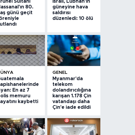
runei Sultanı
İsrail, Lübnan'ın
assanal'ın 80.
güneyine hava
aş günü geçit
saldırısı
öreniyle
düzenledi: 10 ölü
utlandı
DÜNYA
GENEL
uatemala
Myanmar'da
apishanelerinde
telekom
syan: En az 7
dolandırıcılığına
olis memuru
karışan 1.178 Çin
ayatını kaybetti
vatandaşı daha
Çin'e iade edildi