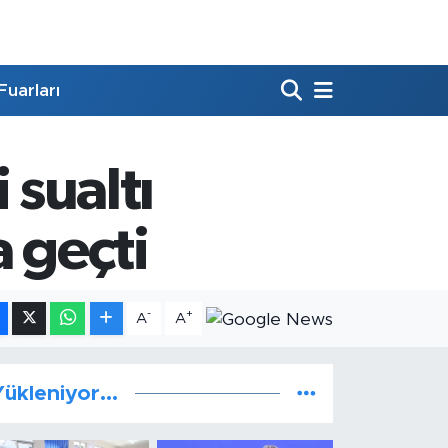
Fuarları
 sualtı
a geçti
-
+
A
A
ükleniyor...