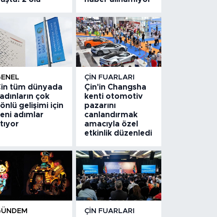
GENEL
ÇIN FUARLARI
in tüm dünyada
Çin'in Changsha
adınların çok
kenti otomotiv
önlü gelişimi için
pazarını
eni adımlar
canlandırmak
tıyor
amacıyla özel
etkinlik düzenledi
GÜNDEM
ÇIN FUARLARI