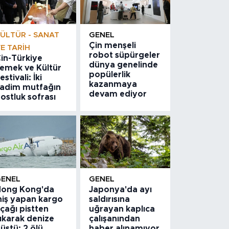
ÜLTÜR - SANAT
GENEL
Çin menşeli
E TARIH
robot süpürgeler
in-Türkiye
dünya genelinde
emek ve Kültür
popülerlik
estivali: İki
kazanmaya
adim mutfağın
devam ediyor
ostluk sofrası
GENEL
GENEL
ong Kong'da
Japonya'da ayı
niş yapan kargo
saldırısına
çağı pistten
uğrayan kaplıca
ıkarak denize
çalışanından
üştü: 2 ölü
haber alınamıyor