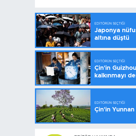
EDITÖRÜN SEÇTIĞI
Japonya nüfus
altına düştü
EDITÖRÜN SEÇTIĞI
Çin'in Guizhou
kalkınmayı de
EDITÖRÜN SEÇTIĞI
Çin'in Yunnan