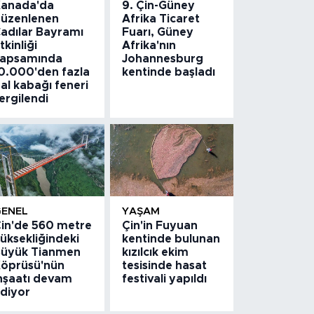
anada'da
9. Çin-Güney
üzenlenen
Afrika Ticaret
adılar Bayramı
Fuarı, Güney
tkinliği
Afrika'nın
apsamında
Johannesburg
0.000'den fazla
kentinde başladı
al kabağı feneri
ergilendi
GENEL
YAŞAM
in'de 560 metre
Çin'in Fuyuan
üksekliğindeki
kentinde bulunan
üyük Tianmen
kızılcık ekim
öprüsü'nün
tesisinde hasat
nşaatı devam
festivali yapıldı
diyor