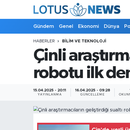
Genel
Gündem
Genel
Ekonomi
Dünya
Po
Ekonomi
HABERLER
BILIM VE TEKNOLOJI
Çinli araştırm
Dünya
Politika
robotu ilk den
Kültür - Sanat ve Tarih
15.04.2025 - 20:11
16.04.2025 - 09:28
YAYINLANMA
GÜNCELLEME
OKUN
Yaşam
Bilim ve Teknoloji
Çin Fuarları