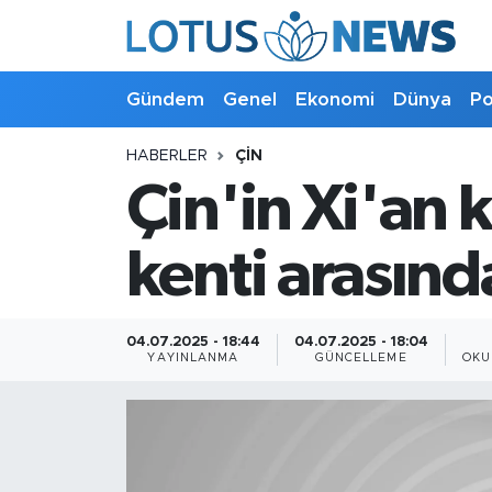
Genel
Gündem
Genel
Ekonomi
Dünya
Po
Ekonomi
HABERLER
ÇIN
Çin'in Xi'an 
Dünya
Politika
kenti arasında
Kültür - Sanat ve Tarih
04.07.2025 - 18:44
04.07.2025 - 18:04
YAYINLANMA
GÜNCELLEME
OKU
Yaşam
Bilim ve Teknoloji
Çin Fuarları