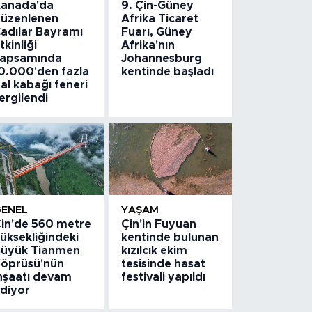
anada'da
9. Çin-Güney
üzenlenen
Afrika Ticaret
adılar Bayramı
Fuarı, Güney
tkinliği
Afrika'nın
apsamında
Johannesburg
0.000'den fazla
kentinde başladı
al kabağı feneri
ergilendi
GENEL
YAŞAM
in'de 560 metre
Çin'in Fuyuan
üksekliğindeki
kentinde bulunan
üyük Tianmen
kızılcık ekim
öprüsü'nün
tesisinde hasat
nşaatı devam
festivali yapıldı
diyor