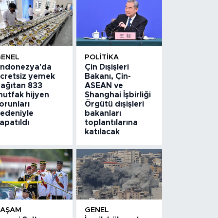
GENEL
POLITIKA
ndonezya'da
Çin Dışişleri
cretsiz yemek
Bakanı, Çin-
ağıtan 833
ASEAN ve
utfak hijyen
Shanghai İşbirliği
orunları
Örgütü dışişleri
edeniyle
bakanları
apatıldı
toplantılarına
katılacak
YAŞAM
GENEL