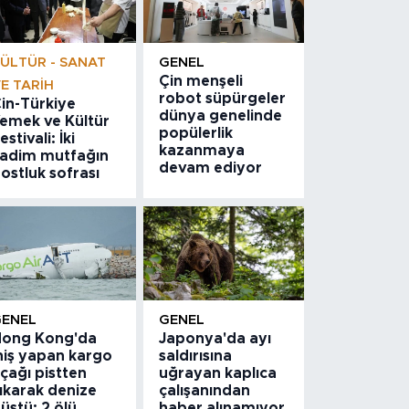
ÜLTÜR - SANAT
GENEL
Çin menşeli
E TARIH
robot süpürgeler
in-Türkiye
dünya genelinde
emek ve Kültür
popülerlik
estivali: İki
kazanmaya
adim mutfağın
devam ediyor
ostluk sofrası
GENEL
GENEL
ong Kong'da
Japonya'da ayı
niş yapan kargo
saldırısına
çağı pistten
uğrayan kaplıca
ıkarak denize
çalışanından
üştü: 2 ölü
haber alınamıyor