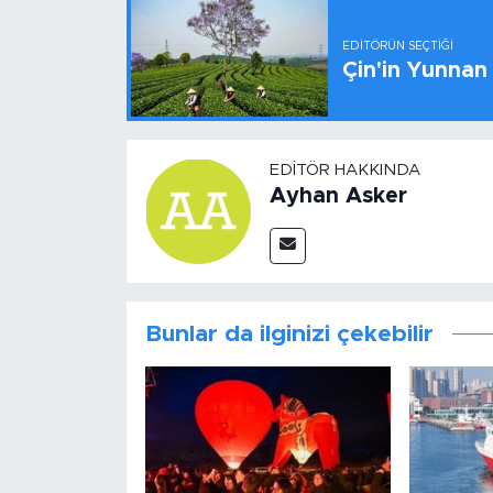
EDITÖRÜN SEÇTIĞI
Çin'in Yunnan
EDITÖR HAKKINDA
Ayhan Asker
Bunlar da ilginizi çekebilir