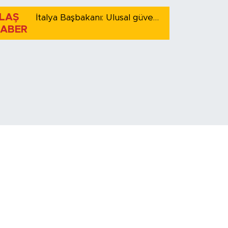
LAŞ
İtalya Başbakanı: Ulusal güvenliği korumak için İspanya ile Schengen kapsamındaki serbest dolaşımı askıya alıyoruz
ABER