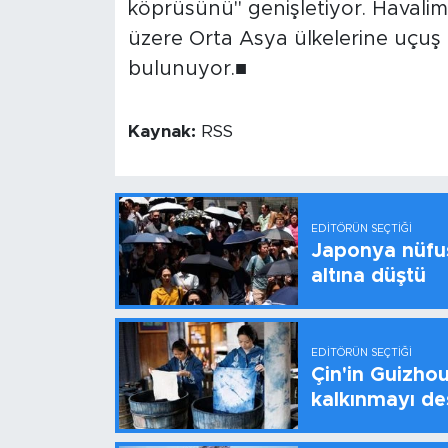
köprüsünü" genişletiyor. Havalima
üzere Orta Asya ülkelerine uçuş 
bulunuyor.■
Kaynak:
RSS
EDITÖRÜN SEÇTIĞI
Japonya nüfus
altına düştü
EDITÖRÜN SEÇTIĞI
Çin'in Guizhou
kalkınmayı de