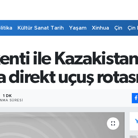
litika
Kültür Sanat Tarih
Yaşam
Xinhua
Çin
Çin 
kenti ile Kazakista
 direkt uçuş rotası
1 DK
NMA SÜRESI
Y