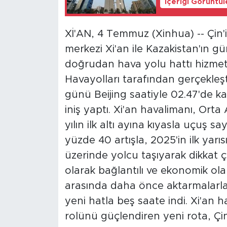
İçeriği Görüntü
Xİ'AN, 4 Temmuz (Xinhua) -- Çin'
merkezi Xi'an ile Kazakistan'ın g
doğrudan hava yolu hattı hizmete
Havayolları tarafından gerçekleşt
günü Beijing saatiyle 02.47'de ka
iniş yaptı. Xi'an havalimanı, Ort
yılın ilk altı ayına kıyasla uçuş s
yüzde 40 artışla, 2025'in ilk yar
üzerinde yolcu taşıyarak dikkat ç
olarak bağlantılı ve ekonomik olar
arasında daha önce aktarmalarla
yeni hatla beş saate indi. Xi'an 
rolünü güçlendiren yeni rota, Çi