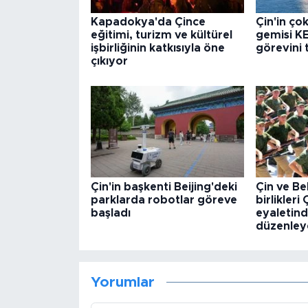
Kapadokya'da Çince
Çin'in ço
eğitimi, turizm ve kültürel
gemisi KE
işbirliğinin katkısıyla öne
görevini
çıkıyor
Çin'in başkenti Beijing'deki
Çin ve Be
parklarda robotlar göreve
birlikleri
başladı
eyaletind
düzenley
Yorumlar