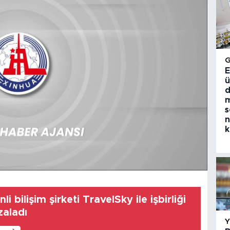
E
ü
d
m
s
n
k
li bilişim şirketi TravelSky ile işbirliği
zaladı