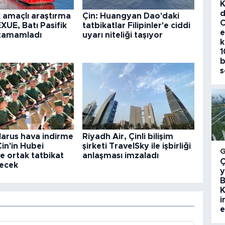
K
d
k amaçlı araştırma
Çin: Huangyan Dao'daki
C
XUE, Batı Pasifik
tatbikatlar Filipinler'e ciddi
e
 tamamladı
uyarı niteliği taşıyor
k
1
b
s
larus hava indirme
Riyadh Air, Çinli bilişim
 Çin'in Hubei
şirketi TravelSky ile işbirliği
e ortak tatbikat
anlaşması imzaladı
Ç
ecek
y
B
K
i
e