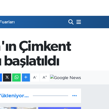
Fuarları
n'ın Çimkent
 başlatıldı
-
+
A
A
ükleniyor...