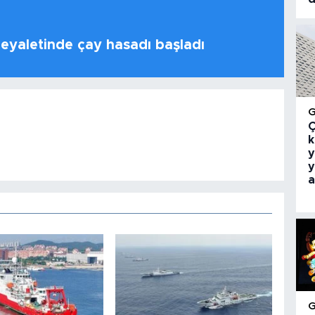
 eyaletinde çay hasadı başladı
Ç
k
y
y
a