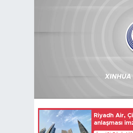
Gündem
Video
Sağlık
Foto Haber
Xinhua
Xinhua Türkiye
Seyahat
Riyadh Air, Çin
anlaşması im