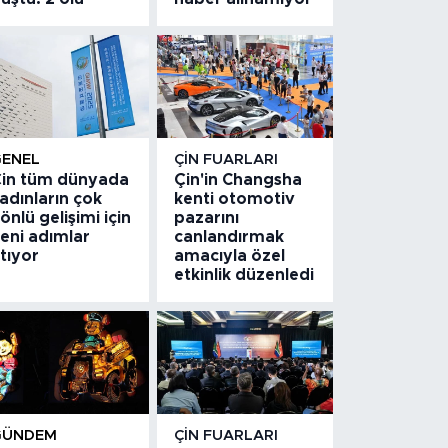
GENEL
ÇIN FUARLARI
in tüm dünyada
Çin'in Changsha
adınların çok
kenti otomotiv
önlü gelişimi için
pazarını
eni adımlar
canlandırmak
tıyor
amacıyla özel
etkinlik düzenledi
GÜNDEM
ÇIN FUARLARI