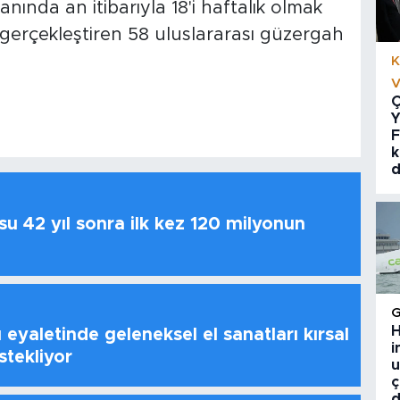
nında an itibarıyla 18'i haftalık olmak
gerçekleştiren 58 uluslararası güzergah
K
V
Ç
Y
F
k
d
u 42 yıl sonra ilk kez 120 milyonun
H
 eyaletinde geleneksel el sanatları kırsal
i
stekliyor
u
ç
d