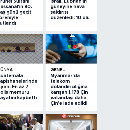
runei Sultanı
İsrail, Lübnan'ın
assanal'ın 80.
güneyine hava
aş günü geçit
saldırısı
öreniyle
düzenledi: 10 ölü
utlandı
DÜNYA
GENEL
uatemala
Myanmar'da
apishanelerinde
telekom
syan: En az 7
dolandırıcılığına
olis memuru
karışan 1.178 Çin
ayatını kaybetti
vatandaşı daha
Çin'e iade edildi