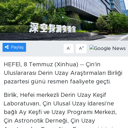
Gündem
Video
Sağlık
Paylaş
-
+
A
A
Foto Haber
HEFEİ, 8 Temmuz (Xinhua) -- Çin'in
Xinhua
Uluslararası Derin Uzay Araştırmaları Birliği
pazartesi günü resmen faaliyete geçti.
Xinhua Türkiye
Birlik, Hefei merkezli Derin Uzay Keşif
Seyahat
Laboratuvarı, Çin Ulusal Uzay İdaresi'ne
bağlı Ay Keşfi ve Uzay Programı Merkezi,
Çin Astronotik Derneği, Çin Uzay