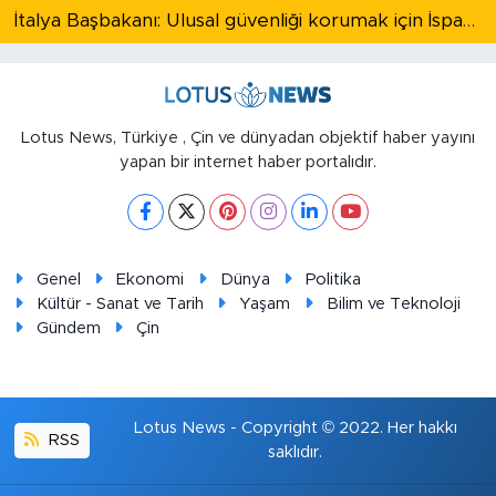
İtalya Başbakanı: Ulusal güvenliği korumak için İspanya ile Schengen kapsamındaki serbest dolaşımı askıya alıyoruz
Lotus News, Türkiye , Çin ve dünyadan objektif haber yayını
yapan bir internet haber portalıdır.
Genel
Ekonomi
Dünya
Politika
Kültür - Sanat ve Tarih
Yaşam
Bilim ve Teknoloji
Gündem
Çin
Lotus News - Copyright © 2022. Her hakkı
RSS
saklıdır.