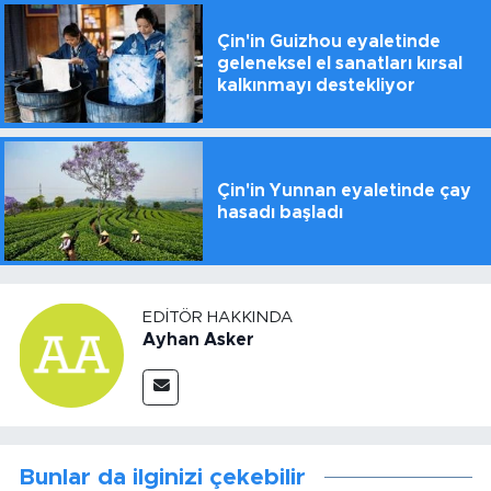
Çin'in Guizhou eyaletinde
geleneksel el sanatları kırsal
kalkınmayı destekliyor
Çin'in Yunnan eyaletinde çay
hasadı başladı
EDITÖR HAKKINDA
Ayhan Asker
Bunlar da ilginizi çekebilir