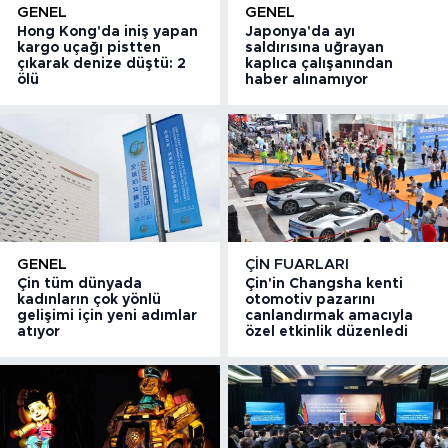
GENEL
GENEL
Hong Kong'da iniş yapan
Japonya'da ayı
kargo uçağı pistten
saldırısına uğrayan
çıkarak denize düştü: 2
kaplıca çalışanından
ölü
haber alınamıyor
GENEL
ÇIN FUARLARI
Çin tüm dünyada
Çin'in Changsha kenti
kadınların çok yönlü
otomotiv pazarını
gelişimi için yeni adımlar
canlandırmak amacıyla
atıyor
özel etkinlik düzenledi