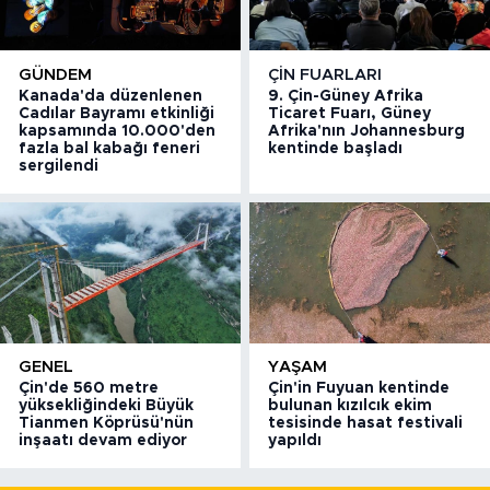
GÜNDEM
ÇIN FUARLARI
Kanada'da düzenlenen
9. Çin-Güney Afrika
Cadılar Bayramı etkinliği
Ticaret Fuarı, Güney
kapsamında 10.000'den
Afrika'nın Johannesburg
fazla bal kabağı feneri
kentinde başladı
sergilendi
GENEL
YAŞAM
Çin'de 560 metre
Çin'in Fuyuan kentinde
yüksekliğindeki Büyük
bulunan kızılcık ekim
Tianmen Köprüsü'nün
tesisinde hasat festivali
inşaatı devam ediyor
yapıldı