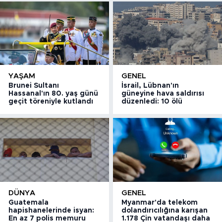
YAŞAM
GENEL
Brunei Sultanı
İsrail, Lübnan'ın
Hassanal'ın 80. yaş günü
güneyine hava saldırısı
geçit töreniyle kutlandı
düzenledi: 10 ölü
DÜNYA
GENEL
Guatemala
Myanmar'da telekom
hapishanelerinde isyan:
dolandırıcılığına karışan
En az 7 polis memuru
1.178 Çin vatandaşı daha