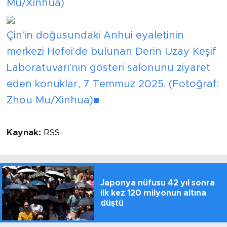
Mu/Xinhua)
Çin'in doğusundaki Anhui eyaletinin
merkezi Hefei'de bulunan Derin Uzay Keşif
Laboratuvarı'nın gösteri salonunu ziyaret
eden konuklar, 7 Temmuz 2025. (Fotoğraf:
Zhou Mu/Xinhua)■
Kaynak:
RSS
Japonya nüfusu 42 yıl sonra
ilk kez 120 milyonun altına
düştü