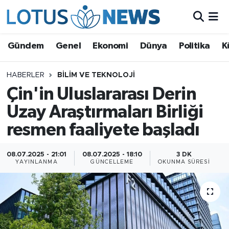
Genel
Gündem
Genel
Ekonomi
Dünya
Politika
K
Ekonomi
HABERLER
BILIM VE TEKNOLOJI
Çin'in Uluslararası Derin
Dünya
Uzay Araştırmaları Birliği
Politika
resmen faaliyete başladı
Kültür - Sanat ve Tarih
08.07.2025 - 21:01
08.07.2025 - 18:10
3 DK
YAYINLANMA
GÜNCELLEME
OKUNMA SÜRESI
Yaşam
Bilim ve Teknoloji
Çin Fuarları