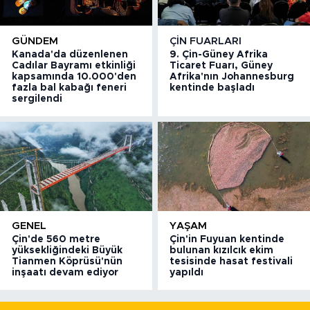
GÜNDEM
ÇIN FUARLARI
Kanada'da düzenlenen
9. Çin-Güney Afrika
Cadılar Bayramı etkinliği
Ticaret Fuarı, Güney
kapsamında 10.000'den
Afrika'nın Johannesburg
fazla bal kabağı feneri
kentinde başladı
sergilendi
GENEL
YAŞAM
Çin'de 560 metre
Çin'in Fuyuan kentinde
yüksekliğindeki Büyük
bulunan kızılcık ekim
Tianmen Köprüsü'nün
tesisinde hasat festivali
inşaatı devam ediyor
yapıldı