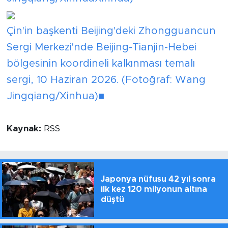
Çin'in başkenti Beijing'deki Zhongguancun
Sergi Merkezi'nde Beijing-Tianjin-Hebei
bölgesinin koordineli kalkınması temalı
sergi, 10 Haziran 2026. (Fotoğraf: Wang
Jingqiang/Xinhua)■
Kaynak:
RSS
Japonya nüfusu 42 yıl sonra
ilk kez 120 milyonun altına
düştü