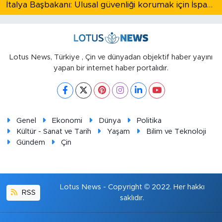
İtalya Başbakanı: Ulusal güvenliği korumak için İspanya ile Schengen kapsamındaki serbest dolaşımı askıya alıyoruz
Lotus News, Türkiye , Çin ve dünyadan objektif haber yayını
yapan bir internet haber portalıdır.
Genel
Ekonomi
Dünya
Politika
Kültür - Sanat ve Tarih
Yaşam
Bilim ve Teknoloji
Gündem
Çin
Lotus News - Copyright © 2022. Her hakkı
RSS
saklıdır.