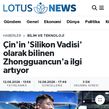
Genel
Gündem
Genel
Ekonomi
Dünya
Politika
K
Ekonomi
HABERLER
BILIM VE TEKNOLOJI
Çin'in 'Silikon Vadisi'
Dünya
olarak bilinen
Politika
Zhongguancun'a ilgi
Kültür - Sanat ve Tarih
artıyor
Yaşam
12.06.2026 - 13:56
12.06.2026 - 17:46
3 DK
YAYINLANMA
GÜNCELLEME
OKUNMA SÜRESI
Bilim ve Teknoloji
Çin Fuarları