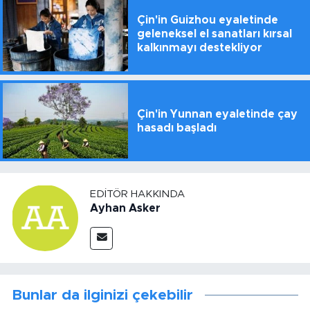
Çin'in Guizhou eyaletinde
geleneksel el sanatları kırsal
kalkınmayı destekliyor
Çin'in Yunnan eyaletinde çay
hasadı başladı
EDITÖR HAKKINDA
Ayhan Asker
Bunlar da ilginizi çekebilir