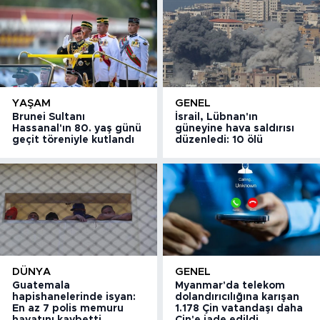
YAŞAM
GENEL
Brunei Sultanı
İsrail, Lübnan'ın
Hassanal'ın 80. yaş günü
güneyine hava saldırısı
geçit töreniyle kutlandı
düzenledi: 10 ölü
DÜNYA
GENEL
Guatemala
Myanmar'da telekom
hapishanelerinde isyan:
dolandırıcılığına karışan
En az 7 polis memuru
1.178 Çin vatandaşı daha
hayatını kaybetti
Çin'e iade edildi