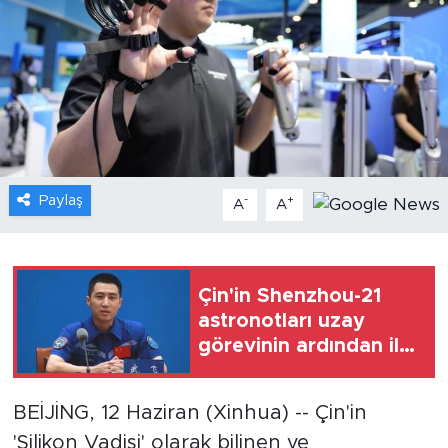
Gündem
Video
Sağlık
Foto Haber
Paylaş
-
+
A
A
Xinhua
Xinhua Türkiye
Çin'in Shenzhou-21
astronotları uzay
Seyahat
görevinin ardından ilk
kez basın karşısına
çıktı
BEİJİNG, 12 Haziran (Xinhua) -- Çin'in
'Silikon Vadisi' olarak bilinen ve