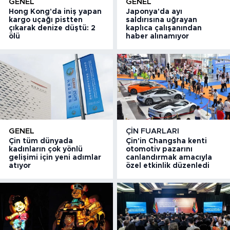
GENEL
GENEL
Hong Kong'da iniş yapan
Japonya'da ayı
kargo uçağı pistten
saldırısına uğrayan
çıkarak denize düştü: 2
kaplıca çalışanından
ölü
haber alınamıyor
GENEL
ÇIN FUARLARI
Çin tüm dünyada
Çin'in Changsha kenti
kadınların çok yönlü
otomotiv pazarını
gelişimi için yeni adımlar
canlandırmak amacıyla
atıyor
özel etkinlik düzenledi