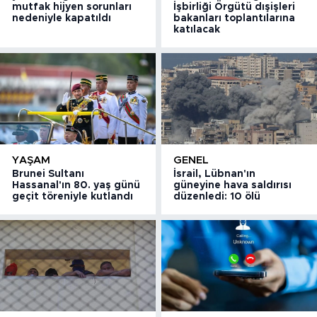
mutfak hijyen sorunları
İşbirliği Örgütü dışişleri
nedeniyle kapatıldı
bakanları toplantılarına
katılacak
YAŞAM
GENEL
Brunei Sultanı
İsrail, Lübnan'ın
Hassanal'ın 80. yaş günü
güneyine hava saldırısı
geçit töreniyle kutlandı
düzenledi: 10 ölü