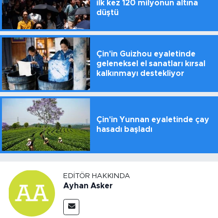
ilk kez 120 milyonun altına
düştü
Çin'in Guizhou eyaletinde
geleneksel el sanatları kırsal
kalkınmayı destekliyor
Çin'in Yunnan eyaletinde çay
hasadı başladı
EDITÖR HAKKINDA
Ayhan Asker