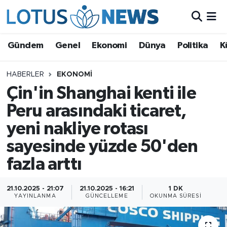
Genel
Gündem
Genel
Ekonomi
Dünya
Politika
K
Ekonomi
HABERLER
EKONOMI
Çin'in Shanghai kenti ile
Dünya
Peru arasındaki ticaret,
Politika
yeni nakliye rotası
Kültür - Sanat ve Tarih
sayesinde yüzde 50'den
fazla arttı
Yaşam
21.10.2025 - 21:07
21.10.2025 - 16:21
1 DK
Bilim ve Teknoloji
YAYINLANMA
GÜNCELLEME
OKUNMA SÜRESI
Çin Fuarları