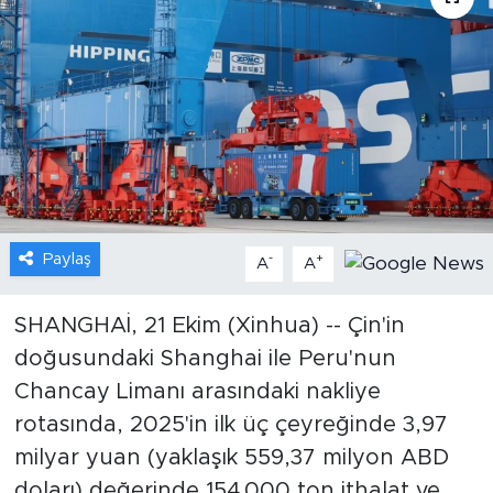
Gündem
Video
Sağlık
Foto Haber
Paylaş
-
+
Xinhua
A
A
Xinhua Türkiye
SHANGHAİ, 21 Ekim (Xinhua) -- Çin'in
doğusundaki Shanghai ile Peru'nun
Seyahat
Chancay Limanı arasındaki nakliye
rotasında, 2025'in ilk üç çeyreğinde 3,97
milyar yuan (yaklaşık 559,37 milyon ABD
doları) değerinde 154.000 ton ithalat ve