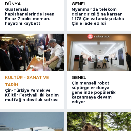
DÜNYA
GENEL
Guatemala
Myanmar'da telekom
hapishanelerinde isyan:
dolandırıcılığına karışan
En az 7 polis memuru
1.178 Çin vatandaşı daha
hayatını kaybetti
Çin'e iade edildi
KÜLTÜR - SANAT VE
GENEL
Çin menşeli robot
TARIH
süpürgeler dünya
Çin-Türkiye Yemek ve
genelinde popülerlik
Kültür Festivali: İki kadim
kazanmaya devam
mutfağın dostluk sofrası
ediyor