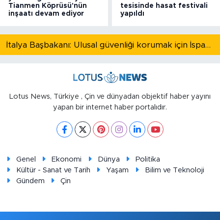
Tianmen Köprüsü'nün
tesisinde hasat festivali
inşaatı devam ediyor
yapıldı
İtalya Başbakanı: Ulusal güvenliği korumak için İspanya ile Schengen kapsamındaki serbest dolaşımı askıya alıyoruz
Lotus News, Türkiye , Çin ve dünyadan objektif haber yayını
yapan bir internet haber portalıdır.
Genel
Ekonomi
Dünya
Politika
Kültür - Sanat ve Tarih
Yaşam
Bilim ve Teknoloji
Gündem
Çin