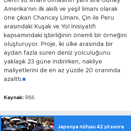
Derin su limanı olmasının yanı sıra Güney
Amerika'nın ilk akıllı ve yeşil limanı olarak
öne çıkan Chancay Limanı, Çin ile Peru
arasındaki Kuşak ve Yol İnisiyatifi
kapsamındaki işbirliğinin önemli bir örneğini
oluşturuyor. Proje, iki ülke arasında bir
aydan fazla süren deniz yolculuğunu
yaklaşık 23 güne indirirken, nakliye
maliyetlerini de en az yüzde 20 oranında
azalttı.
■
Kaynak:
RSS
Japonya nüfusu 42 yıl sonra