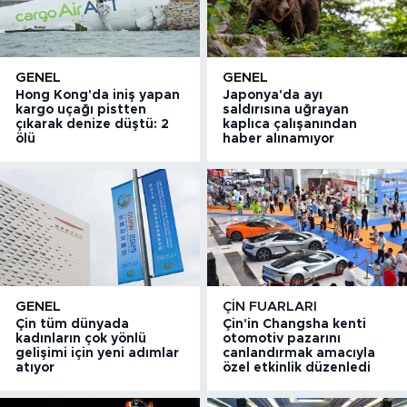
GENEL
GENEL
Hong Kong'da iniş yapan
Japonya'da ayı
kargo uçağı pistten
saldırısına uğrayan
çıkarak denize düştü: 2
kaplıca çalışanından
ölü
haber alınamıyor
GENEL
ÇIN FUARLARI
Çin tüm dünyada
Çin'in Changsha kenti
kadınların çok yönlü
otomotiv pazarını
gelişimi için yeni adımlar
canlandırmak amacıyla
atıyor
özel etkinlik düzenledi