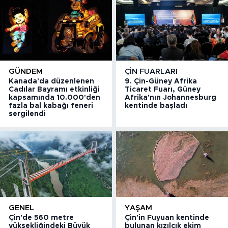
GÜNDEM
ÇIN FUARLARI
Kanada'da düzenlenen
9. Çin-Güney Afrika
Cadılar Bayramı etkinliği
Ticaret Fuarı, Güney
kapsamında 10.000'den
Afrika'nın Johannesburg
fazla bal kabağı feneri
kentinde başladı
sergilendi
GENEL
YAŞAM
Çin'de 560 metre
Çin'in Fuyuan kentinde
yüksekliğindeki Büyük
bulunan kızılcık ekim