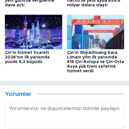
yeni gümrük vergilerine
hacmi ilk yedi ayda 659,6
dava açtı
milyar dolara ulaştı
Çin'in hizmet ticareti
Çin'in Shijiazhuang Kara
2026'nın ilk yarısında
Limanı yılın ilk yarısında
yüzde 8,3 büyüdü
814 Çin-Avrupa ve Çin-Orta
Asya yük treni seferine
hizmet verdi
Yorumlar