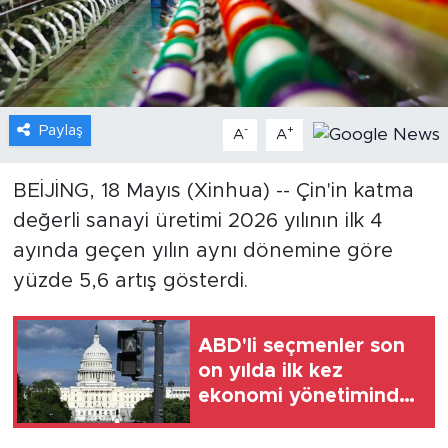
Gündem
Video
Paylaş
-
+
A
A
Sağlık
Foto Haber
BEİJİNG, 18 Mayıs (Xinhua) -- Çin'in katma
değerli sanayi üretimi 2026 yılının ilk 4
Xinhua
ayında geçen yılın aynı dönemine göre
yüzde 5,6 artış gösterdi.
Xinhua Türkiye
Seyahat
ABD'li seçmenler son
on yılda ilk kez
ekonomi yönetiminde
Demokratları
Cumhuriyetçilerden