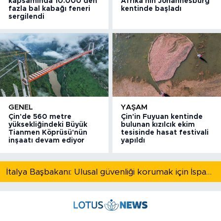
kapsamında 10.000'den
Afrika'nın Johannesburg
fazla bal kabağı feneri
kentinde başladı
sergilendi
GENEL
YAŞAM
Çin'de 560 metre
Çin'in Fuyuan kentinde
yüksekliğindeki Büyük
bulunan kızılcık ekim
Tianmen Köprüsü'nün
tesisinde hasat festivali
inşaatı devam ediyor
yapıldı
İtalya Başbakanı: Ulusal güvenliği korumak için İspanya ile Schengen kapsamındaki serbest dolaşımı askıya alıyoruz