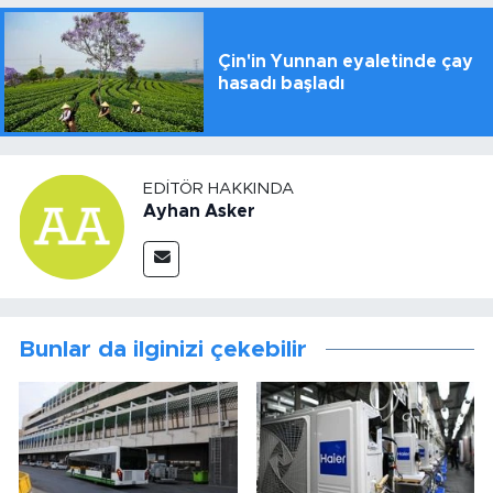
Çin'in Yunnan eyaletinde çay
hasadı başladı
EDITÖR HAKKINDA
Ayhan Asker
Bunlar da ilginizi çekebilir