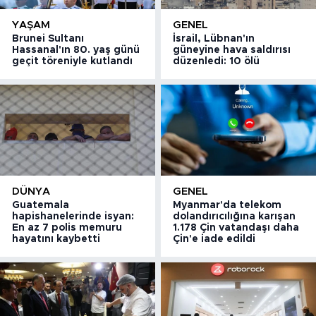
YAŞAM
GENEL
Brunei Sultanı
İsrail, Lübnan'ın
Hassanal'ın 80. yaş günü
güneyine hava saldırısı
geçit töreniyle kutlandı
düzenledi: 10 ölü
DÜNYA
GENEL
Guatemala
Myanmar'da telekom
hapishanelerinde isyan:
dolandırıcılığına karışan
En az 7 polis memuru
1.178 Çin vatandaşı daha
hayatını kaybetti
Çin'e iade edildi