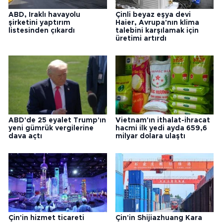
ABD, Iraklı havayolu
Çinli beyaz eşya devi
şirketini yaptırım
Haier, Avrupa'nın klima
listesinden çıkardı
talebini karşılamak için
üretimi artırdı
ABD'de 25 eyalet Trump'ın
Vietnam'ın ithalat-ihracat
yeni gümrük vergilerine
hacmi ilk yedi ayda 659,6
dava açtı
milyar dolara ulaştı
Çin'in hizmet ticareti
Çin'in Shijiazhuang Kara