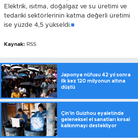
Elektrik, ısıtma, doğalgaz ve su üretimi ve
tedariki sektörlerinin katma değerli üretimi
ise yüzde 4,5 yükseldi.
■
Kaynak:
RSS
Japonya nüfusu 42 yıl sonra
ilk kez 120 milyonun altına
düştü
Çin'in Guizhou eyaletinde
geleneksel el sanatları kırsal
kalkınmayı destekliyor