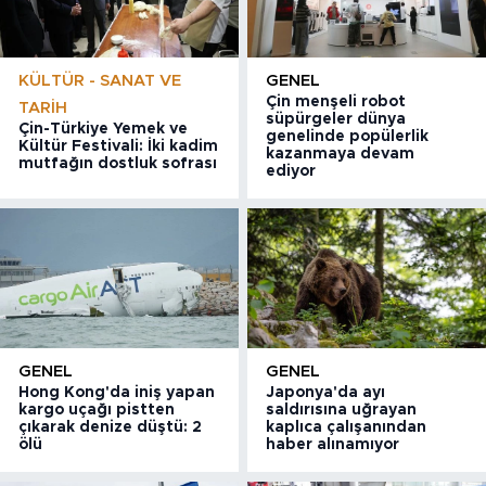
KÜLTÜR - SANAT VE
GENEL
Çin menşeli robot
TARIH
süpürgeler dünya
Çin-Türkiye Yemek ve
genelinde popülerlik
Kültür Festivali: İki kadim
kazanmaya devam
mutfağın dostluk sofrası
ediyor
GENEL
GENEL
Hong Kong'da iniş yapan
Japonya'da ayı
kargo uçağı pistten
saldırısına uğrayan
çıkarak denize düştü: 2
kaplıca çalışanından
ölü
haber alınamıyor