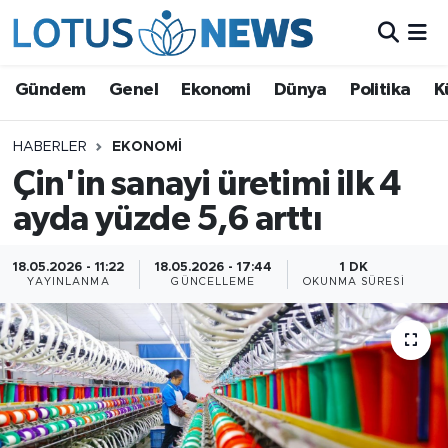
Genel
Gündem
Genel
Ekonomi
Dünya
Politika
K
Ekonomi
HABERLER
EKONOMI
Çin'in sanayi üretimi ilk 4
Dünya
ayda yüzde 5,6 arttı
Politika
18.05.2026 - 11:22
18.05.2026 - 17:44
1 DK
Kültür - Sanat ve Tarih
YAYINLANMA
GÜNCELLEME
OKUNMA SÜRESI
Yaşam
Bilim ve Teknoloji
Çin Fuarları