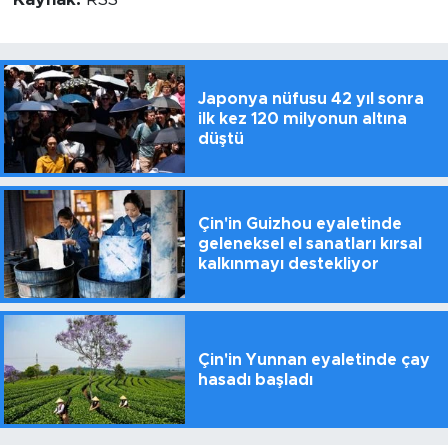
Japonya nüfusu 42 yıl sonra
ilk kez 120 milyonun altına
düştü
Çin'in Guizhou eyaletinde
geleneksel el sanatları kırsal
kalkınmayı destekliyor
Çin'in Yunnan eyaletinde çay
hasadı başladı