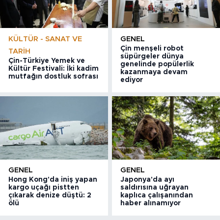
KÜLTÜR - SANAT VE
GENEL
Çin menşeli robot
TARIH
süpürgeler dünya
Çin-Türkiye Yemek ve
genelinde popülerlik
Kültür Festivali: İki kadim
kazanmaya devam
mutfağın dostluk sofrası
ediyor
GENEL
GENEL
Hong Kong'da iniş yapan
Japonya'da ayı
kargo uçağı pistten
saldırısına uğrayan
çıkarak denize düştü: 2
kaplıca çalışanından
ölü
haber alınamıyor