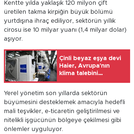
Kentte yılda yaklaşık 120 milyon çift
üretilen takma kirpiğin büyük bölümü
yurtdışına ihraç ediliyor, sektörün yıllık
cirosu ise 10 milyar yuanı (1,4 milyar dolar)
aşıyor.
Çinli beyaz eşya devi
Haier, Avrupa'nın
klima talebini
karşılamak için üretimi
artırdı
Yerel yönetim son yıllarda sektörün
büyümesini desteklemek amacıyla hedefli
mali teşvikler, e-ticaretin geliştirilmesi ve
nitelikli işgücünün bölgeye çekilmesi gibi
önlemler uyguluyor.