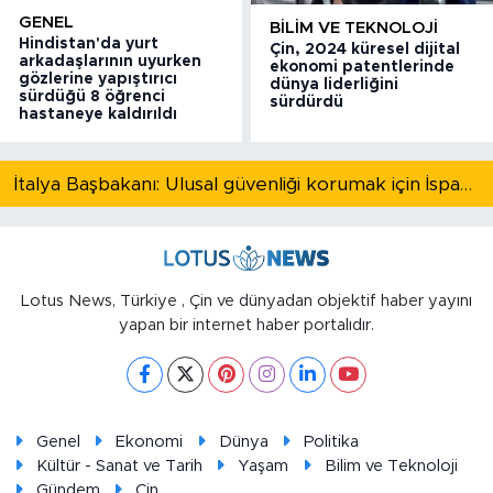
GENEL
BILIM VE TEKNOLOJI
Hindistan'da yurt
Çin, 2024 küresel dijital
arkadaşlarının uyurken
ekonomi patentlerinde
gözlerine yapıştırıcı
dünya liderliğini
sürdüğü 8 öğrenci
sürdürdü
hastaneye kaldırıldı
İtalya Başbakanı: Ulusal güvenliği korumak için İspanya ile Schengen kapsamındaki serbest dolaşımı askıya alıyoruz
Lotus News, Türkiye , Çin ve dünyadan objektif haber yayını
yapan bir internet haber portalıdır.
Genel
Ekonomi
Dünya
Politika
Kültür - Sanat ve Tarih
Yaşam
Bilim ve Teknoloji
Gündem
Çin