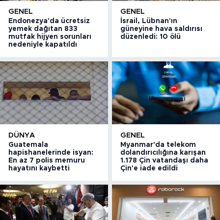
GENEL
GENEL
Endonezya'da ücretsiz
İsrail, Lübnan'ın
yemek dağıtan 833
güneyine hava saldırısı
mutfak hijyen sorunları
düzenledi: 10 ölü
nedeniyle kapatıldı
DÜNYA
GENEL
Guatemala
Myanmar'da telekom
hapishanelerinde isyan:
dolandırıcılığına karışan
En az 7 polis memuru
1.178 Çin vatandaşı daha
hayatını kaybetti
Çin'e iade edildi