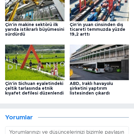
Çin'in makine sektörü ilk
Çin'in yuan cinsinden dış
yarıda istikrarlı büyümesini
ticareti temmuzda yüzde
sürdürdü
19,2 arttı
Çin'in Sichuan eyaletindeki
ABD, Iraklı havayolu
çeltik tarlasında etnik
şirketini yaptırım
kıyafet defilesi düzenlendi
listesinden çıkardı
Yorumlar