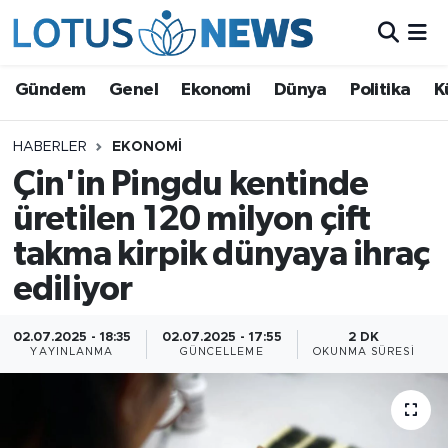
Genel
Gündem
Genel
Ekonomi
Dünya
Politika
K
Ekonomi
HABERLER
EKONOMI
Çin'in Pingdu kentinde
Dünya
üretilen 120 milyon çift
Politika
takma kirpik dünyaya ihraç
Kültür - Sanat ve Tarih
ediliyor
Yaşam
02.07.2025 - 18:35
02.07.2025 - 17:55
2 DK
YAYINLANMA
GÜNCELLEME
OKUNMA SÜRESI
Bilim ve Teknoloji
Çin Fuarları