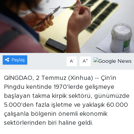
Gündem
Video
Sağlık
Foto Haber
Paylaş
-
+
A
A
Xinhua
QİNGDAO, 2 Temmuz (Xinhua) -- Çin'in
Pingdu kentinde 1970'lerde gelişmeye
Xinhua Türkiye
başlayan takma kirpik sektörü, günümüzde
Seyahat
5.000'den fazla işletme ve yaklaşık 60.000
çalışanla bölgenin önemli ekonomik
sektörlerinden biri haline geldi.