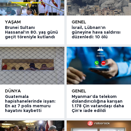
YAŞAM
GENEL
Brunei Sultanı
İsrail, Lübnan'ın
Hassanal'ın 80. yaş günü
güneyine hava saldırısı
geçit töreniyle kutlandı
düzenledi: 10 ölü
DÜNYA
GENEL
Guatemala
Myanmar'da telekom
hapishanelerinde isyan:
dolandırıcılığına karışan
En az 7 polis memuru
1.178 Çin vatandaşı daha
hayatını kaybetti
Çin'e iade edildi