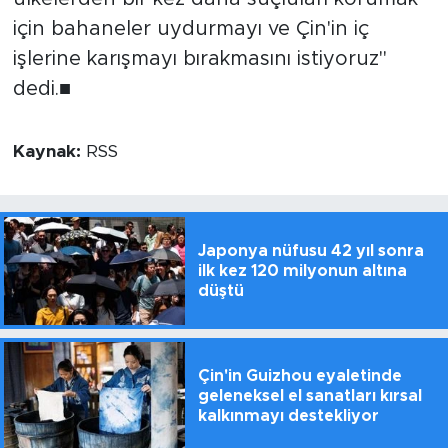
için bahaneler uydurmayı ve Çin'in iç
işlerine karışmayı bırakmasını istiyoruz"
dedi.■
Kaynak:
RSS
Japonya nüfusu 42 yıl sonra
ilk kez 120 milyonun altına
düştü
Çin'in Guizhou eyaletinde
geleneksel el sanatları kırsal
kalkınmayı destekliyor