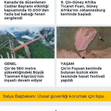
Kanada'da düzenlenen
9. Çin-Güney Afrika
Cadılar Bayramı etkinliği
Ticaret Fuarı, Güney
kapsamında 10.000'den
Afrika'nın Johannesburg
fazla bal kabağı feneri
kentinde başladı
sergilendi
GENEL
YAŞAM
Çin'de 560 metre
Çin'in Fuyuan kentinde
yüksekliğindeki Büyük
bulunan kızılcık ekim
Tianmen Köprüsü'nün
tesisinde hasat festivali
inşaatı devam ediyor
yapıldı
İtalya Başbakanı: Ulusal güvenliği korumak için İspanya ile Schengen kapsamındaki serbest dolaşımı askıya alıyoruz