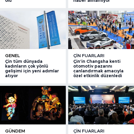
ölü
haber alınamıyor
GENEL
ÇIN FUARLARI
Çin tüm dünyada
Çin'in Changsha kenti
kadınların çok yönlü
otomotiv pazarını
gelişimi için yeni adımlar
canlandırmak amacıyla
atıyor
özel etkinlik düzenledi
GÜNDEM
ÇIN FUARLARI