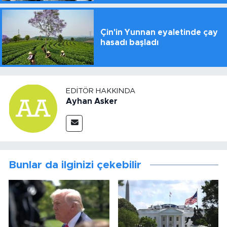
Çin'in Yunnan eyaletinde çay
hasadı başladı
EDITÖR HAKKINDA
Ayhan Asker
Bunlar da ilginizi çekebilir