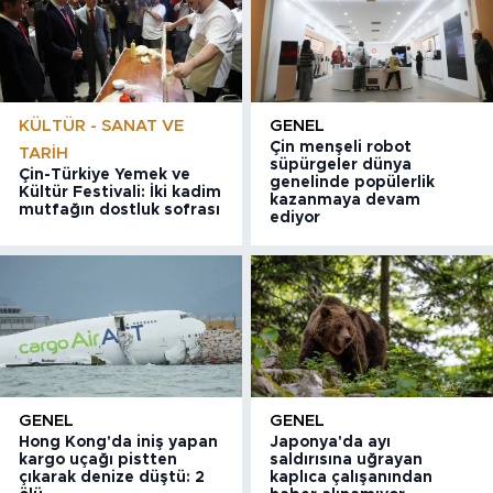
KÜLTÜR - SANAT VE
GENEL
Çin menşeli robot
TARIH
süpürgeler dünya
Çin-Türkiye Yemek ve
genelinde popülerlik
Kültür Festivali: İki kadim
kazanmaya devam
mutfağın dostluk sofrası
ediyor
GENEL
GENEL
Hong Kong'da iniş yapan
Japonya'da ayı
kargo uçağı pistten
saldırısına uğrayan
çıkarak denize düştü: 2
kaplıca çalışanından