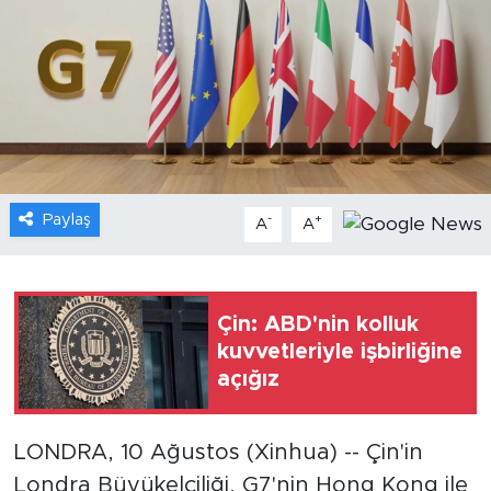
Gündem
Video
Sağlık
Foto Haber
Paylaş
-
+
A
A
Xinhua
Xinhua Türkiye
Çin: ABD'nin kolluk
kuvvetleriyle işbirliğine
Seyahat
açığız
LONDRA, 10 Ağustos (Xinhua) -- Çin'in
Londra Büyükelçiliği, G7'nin Hong Kong ile