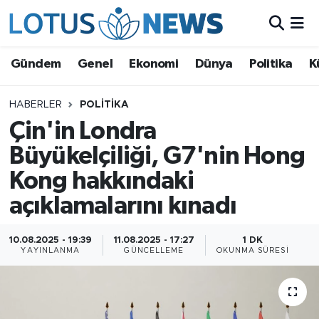
Genel
Gündem
Genel
Ekonomi
Dünya
Politika
K
Ekonomi
HABERLER
POLITIKA
Çin'in Londra
Dünya
Büyükelçiliği, G7'nin Hong
Politika
Kong hakkındaki
Kültür - Sanat ve Tarih
açıklamalarını kınadı
Yaşam
10.08.2025 - 19:39
11.08.2025 - 17:27
1 DK
YAYINLANMA
GÜNCELLEME
OKUNMA SÜRESI
Bilim ve Teknoloji
Çin Fuarları