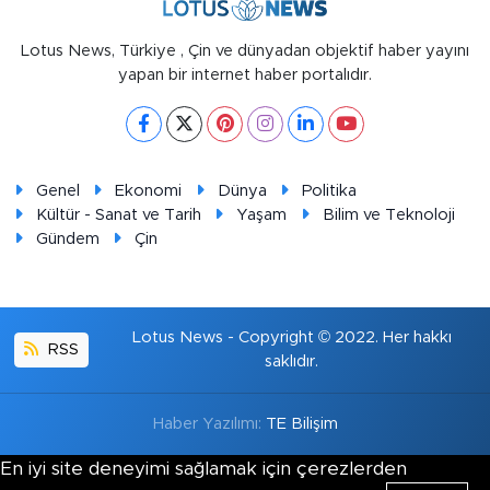
Lotus News, Türkiye , Çin ve dünyadan objektif haber yayını
yapan bir internet haber portalıdır.
Genel
Ekonomi
Dünya
Politika
Kültür - Sanat ve Tarih
Yaşam
Bilim ve Teknoloji
Gündem
Çin
Lotus News - Copyright © 2022. Her hakkı
RSS
saklıdır.
Haber Yazılımı:
TE Bilişim
En iyi site deneyimi sağlamak için çerezlerden