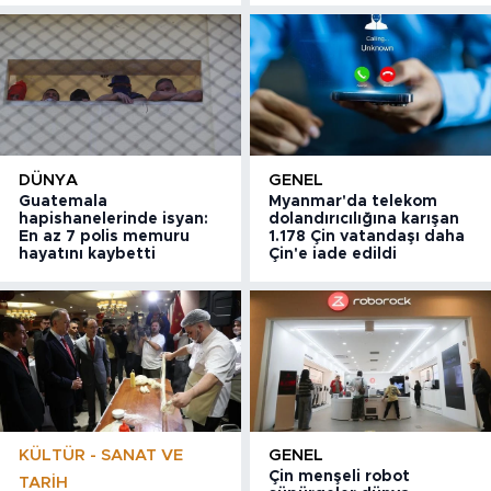
DÜNYA
GENEL
Guatemala
Myanmar'da telekom
hapishanelerinde isyan:
dolandırıcılığına karışan
En az 7 polis memuru
1.178 Çin vatandaşı daha
hayatını kaybetti
Çin'e iade edildi
KÜLTÜR - SANAT VE
GENEL
Çin menşeli robot
TARIH