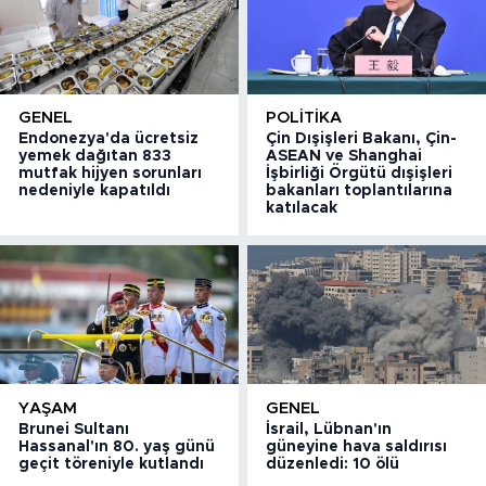
GENEL
POLITIKA
Endonezya'da ücretsiz
Çin Dışişleri Bakanı, Çin-
yemek dağıtan 833
ASEAN ve Shanghai
mutfak hijyen sorunları
İşbirliği Örgütü dışişleri
nedeniyle kapatıldı
bakanları toplantılarına
katılacak
YAŞAM
GENEL
Brunei Sultanı
İsrail, Lübnan'ın
Hassanal'ın 80. yaş günü
güneyine hava saldırısı
geçit töreniyle kutlandı
düzenledi: 10 ölü