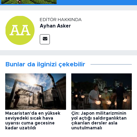
EDITÖR HAKKINDA
Ayhan Asker
Bunlar da ilginizi çekebilir
Macaristan'da en yüksek
Çin: Japon militarizminin
seviyedeki sıcak hava
yol açtığı saldırganlıktan
uyarısı cuma gecesine
çıkarılan dersler asla
kadar uzatıldı
unutulmamalı