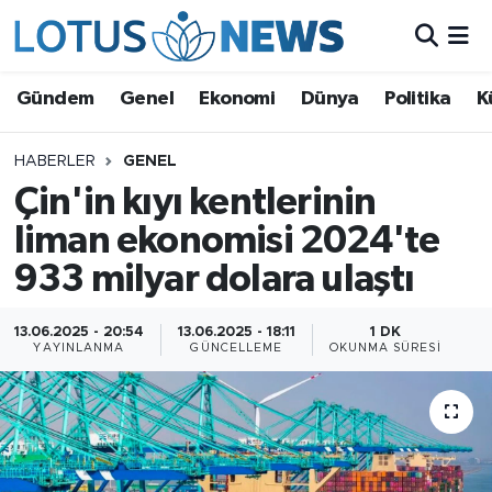
Genel
Gündem
Genel
Ekonomi
Dünya
Politika
K
Ekonomi
HABERLER
GENEL
Çin'in kıyı kentlerinin
Dünya
liman ekonomisi 2024'te
Politika
933 milyar dolara ulaştı
Kültür - Sanat ve Tarih
13.06.2025 - 20:54
13.06.2025 - 18:11
1 DK
YAYINLANMA
GÜNCELLEME
OKUNMA SÜRESI
Yaşam
Bilim ve Teknoloji
Çin Fuarları