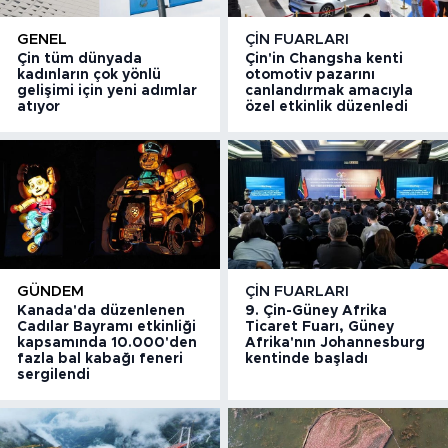
GENEL
ÇIN FUARLARI
Çin tüm dünyada
Çin'in Changsha kenti
kadınların çok yönlü
otomotiv pazarını
gelişimi için yeni adımlar
canlandırmak amacıyla
atıyor
özel etkinlik düzenledi
GÜNDEM
ÇIN FUARLARI
Kanada'da düzenlenen
9. Çin-Güney Afrika
Cadılar Bayramı etkinliği
Ticaret Fuarı, Güney
kapsamında 10.000'den
Afrika'nın Johannesburg
fazla bal kabağı feneri
kentinde başladı
sergilendi