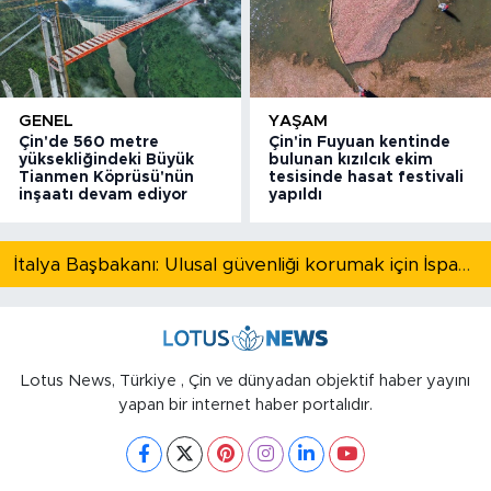
GENEL
YAŞAM
Çin'de 560 metre
Çin'in Fuyuan kentinde
yüksekliğindeki Büyük
bulunan kızılcık ekim
Tianmen Köprüsü'nün
tesisinde hasat festivali
inşaatı devam ediyor
yapıldı
İtalya Başbakanı: Ulusal güvenliği korumak için İspanya ile Schengen kapsamındaki serbest dolaşımı askıya alıyoruz
Lotus News, Türkiye , Çin ve dünyadan objektif haber yayını
yapan bir internet haber portalıdır.