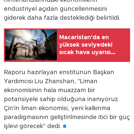
endüstriyel açıdan güncellenmesini
giderek daha fazla desteklediği belirtildi.
Macaristan'da en
yüksek seviyedeki
sıcak hava uyarısı
cuma gecesine kadar
uzatıldı
Raporu hazırlayan enstitünün Başkan
Yardımcısı Liu Zhanshan, "Liman
ekonomisinin hala muazzam bir
potansiyele sahip olduğuna inanıyoruz.
Çin'in liman ekonomisi, yeni kalkınma
paradigmasının geliştirilmesinde itici bir güç
işlevi görecek" dedi.
■