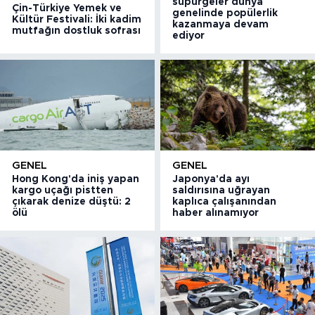
süpürgeler dünya
Çin-Türkiye Yemek ve
genelinde popülerlik
Kültür Festivali: İki kadim
kazanmaya devam
mutfağın dostluk sofrası
ediyor
GENEL
GENEL
Hong Kong'da iniş yapan
Japonya'da ayı
kargo uçağı pistten
saldırısına uğrayan
çıkarak denize düştü: 2
kaplıca çalışanından
ölü
haber alınamıyor