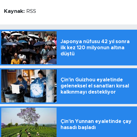
Kaynak:
RSS
Japonya nüfusu 42 yıl sonra
ilk kez 120 milyonun altına
düştü
Çin'in Guizhou eyaletinde
geleneksel el sanatları kırsal
kalkınmayı destekliyor
Çin'in Yunnan eyaletinde çay
hasadı başladı