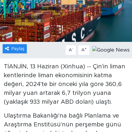
Gündem
Video
Sağlık
Paylaş
-
+
A
A
Foto Haber
TİANJİN, 13 Haziran (Xinhua) -- Çin'in liman
Xinhua
kentlerinde liman ekonomisinin katma
değeri, 2024'te bir önceki yıla göre 360,6
Xinhua Türkiye
milyar yuan artarak 6,7 trilyon yuana
Seyahat
(yaklaşık 933 milyar ABD doları) ulaştı.
Ulaştırma Bakanlığı'na bağlı Planlama ve
Araştırma Enstitüsü'nün perşembe günü