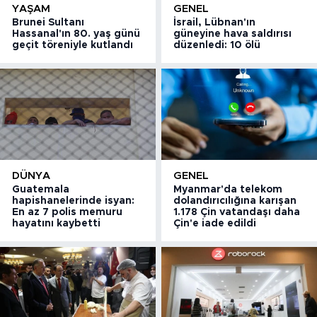
YAŞAM
GENEL
Brunei Sultanı
İsrail, Lübnan'ın
Hassanal'ın 80. yaş günü
güneyine hava saldırısı
geçit töreniyle kutlandı
düzenledi: 10 ölü
DÜNYA
GENEL
Guatemala
Myanmar'da telekom
hapishanelerinde isyan:
dolandırıcılığına karışan
En az 7 polis memuru
1.178 Çin vatandaşı daha
hayatını kaybetti
Çin'e iade edildi