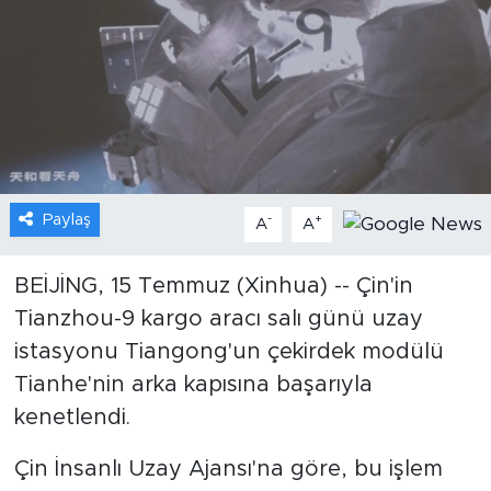
Gündem
Video
Sağlık
Foto Haber
Paylaş
-
+
A
A
Xinhua
BEİJİNG, 15 Temmuz (Xinhua) -- Çin'in
Tianzhou-9 kargo aracı salı günü uzay
Xinhua Türkiye
istasyonu Tiangong'un çekirdek modülü
Seyahat
Tianhe'nin arka kapısına başarıyla
kenetlendi.
Çin İnsanlı Uzay Ajansı'na göre, bu işlem