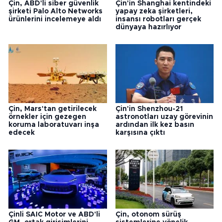
Çin, ABD'li siber güvenlik
Çin'in Shanghai kentindeki
şirketi Palo Alto Networks
yapay zeka şirketleri,
ürünlerini incelemeye aldı
insansı robotları gerçek
dünyaya hazırlıyor
Çin, Mars'tan getirilecek
Çin'in Shenzhou-21
örnekler için gezegen
astronotları uzay görevinin
koruma laboratuvarı inşa
ardından ilk kez basın
edecek
karşısına çıktı
Çinli SAIC Motor ve ABD'li
Çin, otonom sürüş