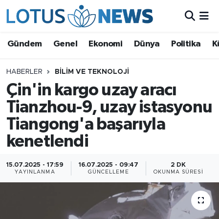
Genel
Gündem
Genel
Ekonomi
Dünya
Politika
K
Ekonomi
HABERLER
BILIM VE TEKNOLOJI
Çin'in kargo uzay aracı
Dünya
Tianzhou-9, uzay istasyonu
Politika
Tiangong'a başarıyla
Kültür - Sanat ve Tarih
kenetlendi
Yaşam
15.07.2025 - 17:59
16.07.2025 - 09:47
2 DK
YAYINLANMA
GÜNCELLEME
OKUNMA SÜRESI
Bilim ve Teknoloji
Çin Fuarları