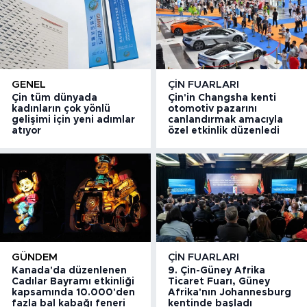
GENEL
ÇIN FUARLARI
Çin tüm dünyada
Çin'in Changsha kenti
kadınların çok yönlü
otomotiv pazarını
gelişimi için yeni adımlar
canlandırmak amacıyla
atıyor
özel etkinlik düzenledi
GÜNDEM
ÇIN FUARLARI
Kanada'da düzenlenen
9. Çin-Güney Afrika
Cadılar Bayramı etkinliği
Ticaret Fuarı, Güney
kapsamında 10.000'den
Afrika'nın Johannesburg
fazla bal kabağı feneri
kentinde başladı