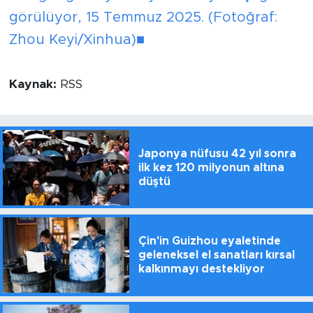
görülüyor, 15 Temmuz 2025. (Fotoğraf:
Zhou Keyi/Xinhua)■
Kaynak:
RSS
Japonya nüfusu 42 yıl sonra
ilk kez 120 milyonun altına
düştü
Çin'in Guizhou eyaletinde
geleneksel el sanatları kırsal
kalkınmayı destekliyor