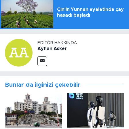
Çin'in Yunnan eyaletinde çay
hasadı başladı
EDITÖR HAKKINDA
Ayhan Asker
Bunlar da ilginizi çekebilir