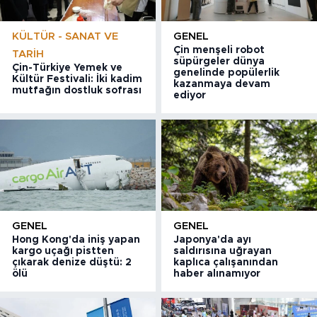
KÜLTÜR - SANAT VE
GENEL
Çin menşeli robot
TARIH
süpürgeler dünya
Çin-Türkiye Yemek ve
genelinde popülerlik
Kültür Festivali: İki kadim
kazanmaya devam
mutfağın dostluk sofrası
ediyor
GENEL
GENEL
Hong Kong'da iniş yapan
Japonya'da ayı
kargo uçağı pistten
saldırısına uğrayan
çıkarak denize düştü: 2
kaplıca çalışanından
ölü
haber alınamıyor