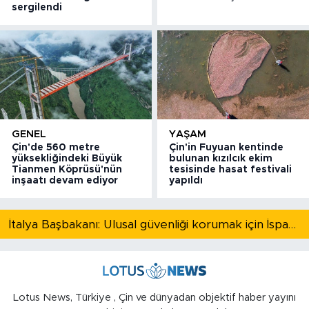
sergilendi
GENEL
YAŞAM
Çin'de 560 metre
Çin'in Fuyuan kentinde
yüksekliğindeki Büyük
bulunan kızılcık ekim
Tianmen Köprüsü'nün
tesisinde hasat festivali
inşaatı devam ediyor
yapıldı
İtalya Başbakanı: Ulusal güvenliği korumak için İspanya ile Schengen kapsamındaki serbest dolaşımı askıya alıyoruz
Lotus News, Türkiye , Çin ve dünyadan objektif haber yayını