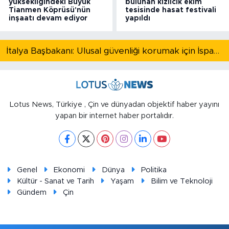
yüksekliğindeki Büyük
bulunan kızılcık ekim
Tianmen Köprüsü'nün
tesisinde hasat festivali
inşaatı devam ediyor
yapıldı
İtalya Başbakanı: Ulusal güvenliği korumak için İspanya ile Schengen kapsamındaki serbest dolaşımı askıya alıyoruz
Lotus News, Türkiye , Çin ve dünyadan objektif haber yayını
yapan bir internet haber portalıdır.
Genel
Ekonomi
Dünya
Politika
Kültür - Sanat ve Tarih
Yaşam
Bilim ve Teknoloji
Gündem
Çin