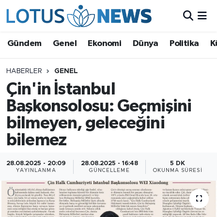
Genel
Gündem
Genel
Ekonomi
Dünya
Politika
K
Ekonomi
HABERLER
GENEL
Çin'in İstanbul
Dünya
Başkonsolosu: Geçmişini
Politika
bilmeyen, geleceğini
Kültür - Sanat ve Tarih
bilemez
Yaşam
28.08.2025 - 20:09
28.08.2025 - 16:48
5 DK
YAYINLANMA
GÜNCELLEME
OKUNMA SÜRESI
Bilim ve Teknoloji
Çin Fuarları