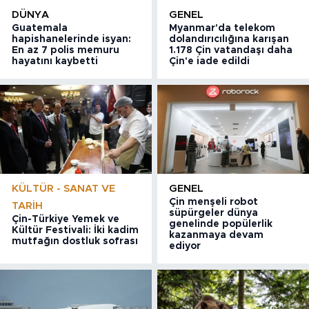
DÜNYA
GENEL
Guatemala
Myanmar'da telekom
hapishanelerinde isyan:
dolandırıcılığına karışan
En az 7 polis memuru
1.178 Çin vatandaşı daha
hayatını kaybetti
Çin'e iade edildi
KÜLTÜR - SANAT VE
GENEL
Çin menşeli robot
TARIH
süpürgeler dünya
Çin-Türkiye Yemek ve
genelinde popülerlik
Kültür Festivali: İki kadim
kazanmaya devam
mutfağın dostluk sofrası
ediyor