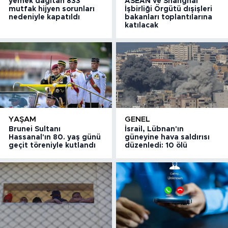
yemek dağıtan 833
ASEAN ve Shanghai
mutfak hijyen sorunları
İşbirliği Örgütü dışişleri
nedeniyle kapatıldı
bakanları toplantılarına
katılacak
YAŞAM
GENEL
Brunei Sultanı
İsrail, Lübnan'ın
Hassanal'ın 80. yaş günü
güneyine hava saldırısı
geçit töreniyle kutlandı
düzenledi: 10 ölü