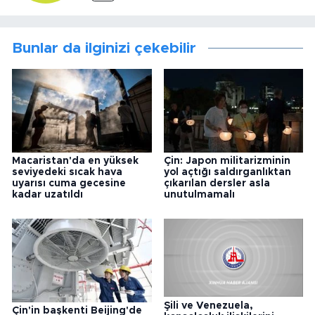
Bunlar da ilginizi çekebilir
Macaristan'da en yüksek
Çin: Japon militarizminin
seviyedeki sıcak hava
yol açtığı saldırganlıktan
uyarısı cuma gecesine
çıkarılan dersler asla
kadar uzatıldı
unutulmamalı
Şili ve Venezuela,
Çin'in başkenti Beijing'de