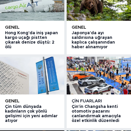
GENEL
GENEL
Hong Kong'da iniş yapan
Japonya'da ayı
kargo uçağı pistten
saldırısına uğrayan
çıkarak denize düştü: 2
kaplıca çalışanından
ölü
haber alınamıyor
GENEL
ÇIN FUARLARI
Çin tüm dünyada
Çin'in Changsha kenti
kadınların çok yönlü
otomotiv pazarını
gelişimi için yeni adımlar
canlandırmak amacıyla
atıyor
özel etkinlik düzenledi