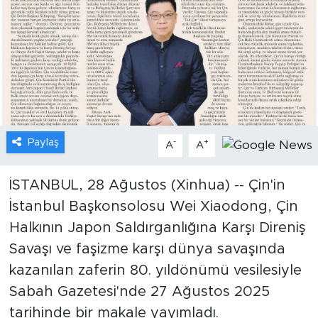
Gündem
Video
Sağlık
Foto Haber
Paylaş
-
+
A
A
Xinhua
İSTANBUL, 28 Ağustos (Xinhua) -- Çin'in
İstanbul Başkonsolosu Wei Xiaodong, Çin
Xinhua Türkiye
Halkının Japon Saldırganlığına Karşı Direniş
Seyahat
Savaşı ve faşizme karşı dünya savaşında
kazanılan zaferin 80. yıldönümü vesilesiyle
Sabah Gazetesi'nde 27 Ağustos 2025
tarihinde bir makale yayımladı.