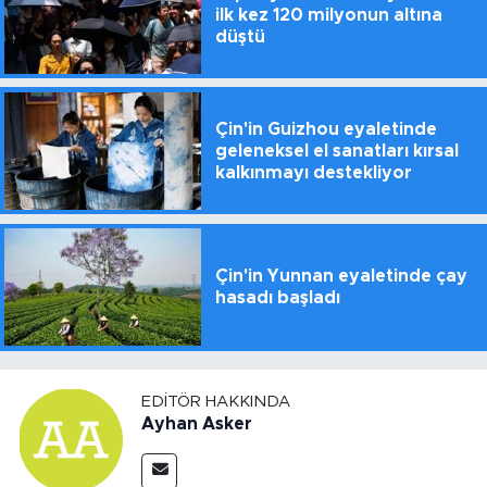
ilk kez 120 milyonun altına
düştü
Çin'in Guizhou eyaletinde
geleneksel el sanatları kırsal
kalkınmayı destekliyor
Çin'in Yunnan eyaletinde çay
hasadı başladı
EDITÖR HAKKINDA
Ayhan Asker