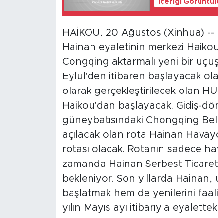
İçeriği Görüntü
HAİKOU, 20 Ağustos (Xinhua) -- H
Hainan eyaletinin merkezi Haikou
Congqing aktarmalı yeni bir uçuş
Eylül'den itibaren başlayacak ol
olarak gerçekleştirilecek olan H
Haikou'dan başlayacak. Gidiş-dönü
güneybatısındaki Chongqing Bele
açılacak olan rota Hainan Havayol
rotası olacak. Rotanın sadece ha
zamanda Hainan Serbest Ticaret L
bekleniyor. Son yıllarda Hainan, 
başlatmak hem de yenilerini faaliy
yılın Mayıs ayı itibarıyla eyalette