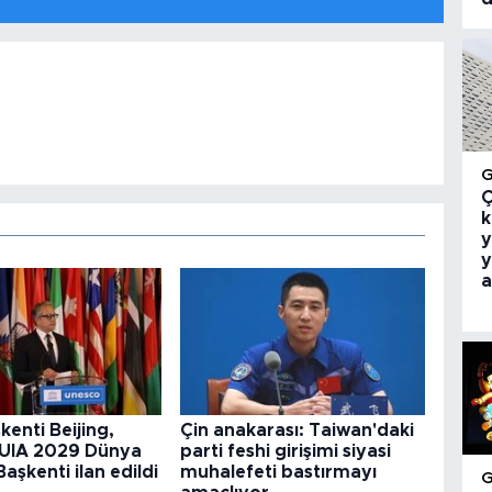
Ç
k
y
y
a
kenti Beijing,
Çin anakarası: Taiwan'daki
UIA 2029 Dünya
parti feshi girişimi siyasi
aşkenti ilan edildi
muhalefeti bastırmayı