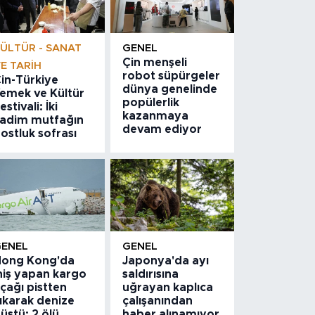
ÜLTÜR - SANAT
GENEL
Çin menşeli
E TARIH
robot süpürgeler
in-Türkiye
dünya genelinde
emek ve Kültür
popülerlik
estivali: İki
kazanmaya
adim mutfağın
devam ediyor
ostluk sofrası
GENEL
GENEL
ong Kong'da
Japonya'da ayı
niş yapan kargo
saldırısına
çağı pistten
uğrayan kaplıca
ıkarak denize
çalışanından
üştü: 2 ölü
haber alınamıyor