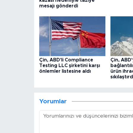
kazası nedeniyle taziye
mesajı gönderdi
Çin, ABD'li Compliance
Çin, ABD'
Testing LLC şirketini karşı
bağlantılı
önlemler listesine aldı
ürün ihra
sıkılaştırd
Yorumlar