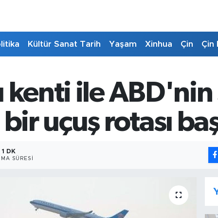
litika
Kültür Sanat Tarih
Yaşam
Xinhua
Çin
Çin 
 kenti ile ABD'nin 
bir uçuş rotası baş
1 DK
MA SÜRESI
Y