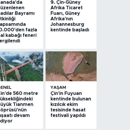
anada'da
9. Çin-Güney
üzenlenen
Afrika Ticaret
adılar Bayramı
Fuarı, Güney
tkinliği
Afrika'nın
apsamında
Johannesburg
0.000'den fazla
kentinde başladı
al kabağı feneri
ergilendi
GENEL
YAŞAM
in'de 560 metre
Çin'in Fuyuan
üksekliğindeki
kentinde bulunan
üyük Tianmen
kızılcık ekim
öprüsü'nün
tesisinde hasat
nşaatı devam
festivali yapıldı
diyor