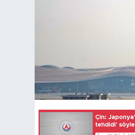
Gündem
Video
Sağlık
Foto Haber
Xinhua
Xinhua Türkiye
Seyahat
Çin: Japonya
tehdidi' söyl