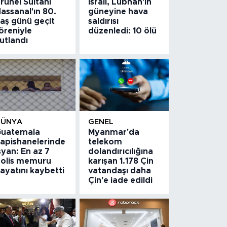
runei Sultanı
İsrail, Lübnan'ın
assanal'ın 80.
güneyine hava
aş günü geçit
saldırısı
öreniyle
düzenledi: 10 ölü
utlandı
DÜNYA
GENEL
uatemala
Myanmar'da
apishanelerinde
telekom
syan: En az 7
dolandırıcılığına
olis memuru
karışan 1.178 Çin
ayatını kaybetti
vatandaşı daha
Çin'e iade edildi