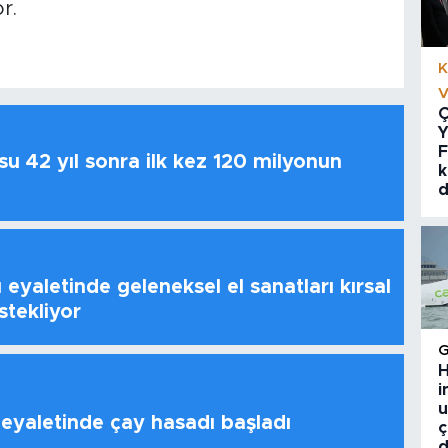
r.
K
V
Ç
Y
F
u 42 yıl sonra ilk kez 120 milyonun
k
d
 eyaletinde geleneksel el sanatları kırsal
stekliyor
H
i
u
 eyaletinde çay hasadı başladı
ç
d