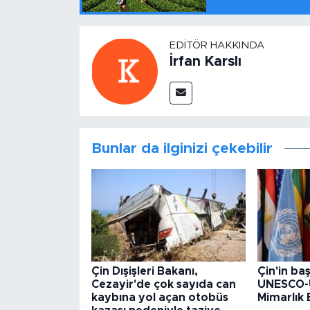
EDITÖR HAKKINDA
İrfan Karslı
Bunlar da ilginizi çekebilir
Çin Dışişleri Bakanı,
Çin'in baş
Cezayir'de çok sayıda can
UNESCO-
kaybına yol açan otobüs
Mimarlık B