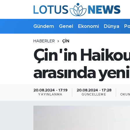
Genel
Gündem
Genel
Ekonomi
Dünya
Po
Ekonomi
HABERLER
ÇIN
Çin'in Haikou
Dünya
Politika
arasında yeni 
Kültür - Sanat ve Tarih
20.08.2024 - 17:19
20.08.2024 - 17:28
YAYINLANMA
GÜNCELLEME
OKUN
Yaşam
Bilim ve Teknoloji
Çin Fuarları