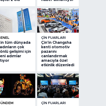
GENEL
ÇIN FUARLARI
in tüm dünyada
Çin'in Changsha
adınların çok
kenti otomotiv
önlü gelişimi için
pazarını
eni adımlar
canlandırmak
tıyor
amacıyla özel
etkinlik düzenledi
GÜNDEM
ÇIN FUARLARI