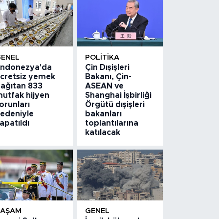
GENEL
POLITIKA
ndonezya'da
Çin Dışişleri
cretsiz yemek
Bakanı, Çin-
ağıtan 833
ASEAN ve
utfak hijyen
Shanghai İşbirliği
orunları
Örgütü dışişleri
edeniyle
bakanları
apatıldı
toplantılarına
katılacak
YAŞAM
GENEL