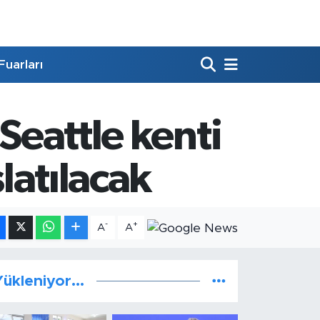
Fuarları
Seattle kenti
latılacak
-
+
A
A
ükleniyor...