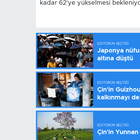
kadar 62'ye yükselmesi bekleniyo
EDITÖRÜN SEÇTIĞI
Japonya nüfus
altına düştü
EDITÖRÜN SEÇTIĞI
Çin'in Guizhou
kalkınmayı de
EDITÖRÜN SEÇTIĞI
Çin'in Yunnan