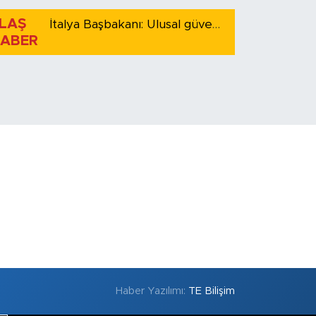
LAŞ
İtalya Başbakanı: Ulusal güvenliği korumak için İspanya ile Schengen kapsamındaki serbest dolaşımı askıya alıyoruz
ABER
Haber Yazılımı:
TE Bilişim