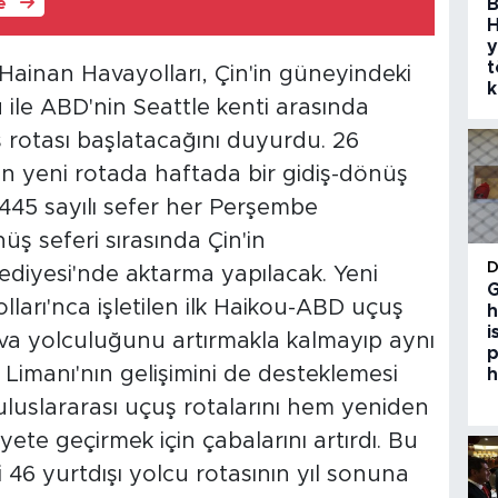
B
le
H
y
t
ainan Havayolları, Çin'in güneyindeki
k
 ile ABD'nin Seattle kenti arasında
 rotası başlatacağını duyurdu. 26
an yeni rotada haftada bir gidiş-dönüş
U445 sayılı sefer her Perşembe
ş seferi sırasında Çin'in
diyesi'nde aktarma yapılacak. Yeni
G
ları'nca işletilen ilk Haikou-ABD uçuş
h
i
va yolculuğunu artırmakla kalmayıp aynı
p
imanı'nın gelişimini de desteklemesi
h
uluslararası uçuş rotalarını hem yeniden
ete geçirmek için çabalarını artırdı. Bu
ki 46 yurtdışı yolcu rotasının yıl sonuna