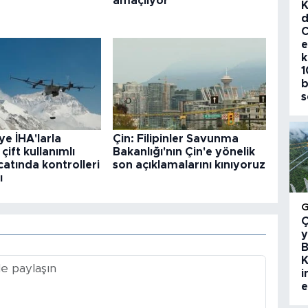
amaçlıyor
K
d
C
e
k
1
b
s
ye İHA'larla
Çin: Filipinler Savunma
 çift kullanımlı
Bakanlığı'nın Çin'e yönelik
catında kontrolleri
son açıklamalarını kınıyoruz
ı
Ç
y
B
K
i
e