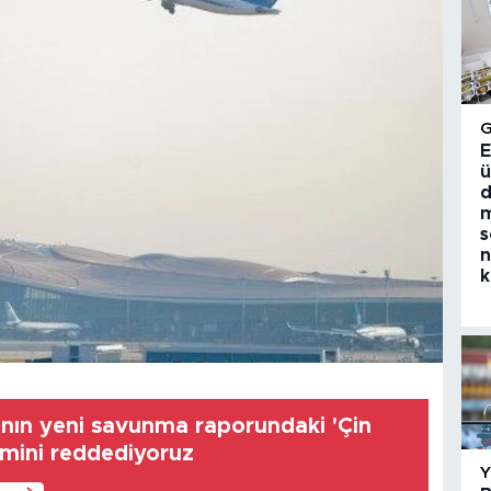
E
ü
d
m
s
n
k
'nın yeni savunma raporundaki 'Çin
emini reddediyoruz