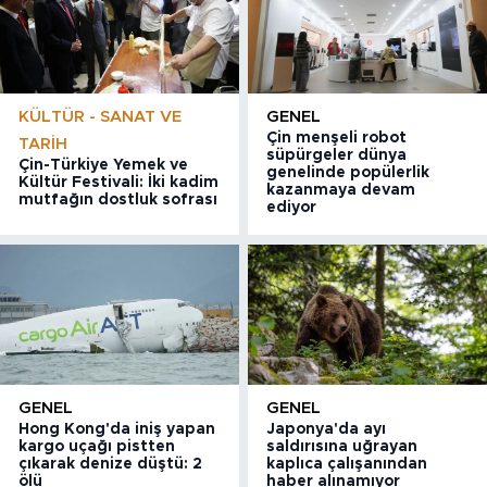
KÜLTÜR - SANAT VE
GENEL
Çin menşeli robot
TARIH
süpürgeler dünya
Çin-Türkiye Yemek ve
genelinde popülerlik
Kültür Festivali: İki kadim
kazanmaya devam
mutfağın dostluk sofrası
ediyor
GENEL
GENEL
Hong Kong'da iniş yapan
Japonya'da ayı
kargo uçağı pistten
saldırısına uğrayan
çıkarak denize düştü: 2
kaplıca çalışanından
ölü
haber alınamıyor