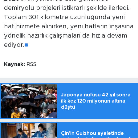
demiryolu projeleri istikrarlı şekilde ilerledi.
Toplam 301 kilometre uzunluğunda yeni
hat hizmete alınırken, yeni hatların inşasına
yönelik hazırlık çalışmaları da hızla devam
ediyor.
■
Kaynak:
RSS
Japonya nüfusu 42 yıl sonra
ilk kez 120 milyonun altına
düştü
Çin'in Guizhou eyaletinde