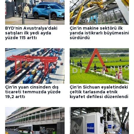
BYD'nin Avustralya'daki
Çin'in makine sektörü ilk
satışları ilk yedi ayda
yarıda istikrarlı büyümesini
yüzde 115 arttı
sürdürdü
Çin'in yuan cinsinden dış
Çin'in Sichuan eyaletindeki
ticareti temmuzda yüzde
çeltik tarlasında etnik
19,2 arttı
kıyafet defilesi düzenlendi