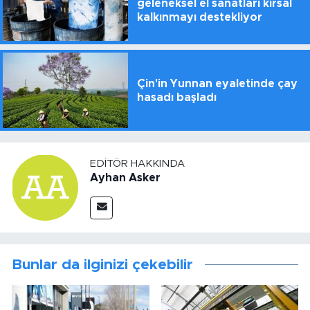
geleneksel el sanatları kırsal
kalkınmayı destekliyor
Çin'in Yunnan eyaletinde çay
hasadı başladı
EDITÖR HAKKINDA
Ayhan Asker
Bunlar da ilginizi çekebilir