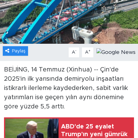
Gündem
Video
Sağlık
Paylaş
-
+
A
A
Foto Haber
BEİJİNG, 14 Temmuz (Xinhua) -- Çin'de
Xinhua
2025'in ilk yarısında demiryolu inşaatları
istikrarlı ilerleme kaydederken, sabit varlık
Xinhua Türkiye
yatırımları ise geçen yılın aynı dönemine
Seyahat
göre yüzde 5,5 arttı.
ABD'de 25 eyalet
Trump'ın yeni gümrük