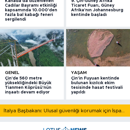
Kanada'da düzenlenen
9. Çin-Güney Afrika
Cadılar Bayramı etkinliği
Ticaret Fuarı, Güney
kapsamında 10.000'den
Afrika'nın Johannesburg
fazla bal kabağı feneri
kentinde başladı
sergilendi
GENEL
YAŞAM
Çin'de 560 metre
Çin'in Fuyuan kentinde
yüksekliğindeki Büyük
bulunan kızılcık ekim
Tianmen Köprüsü'nün
tesisinde hasat festivali
inşaatı devam ediyor
yapıldı
İtalya Başbakanı: Ulusal güvenliği korumak için İspanya ile Schengen kapsamındaki serbest dolaşımı askıya alıyoruz