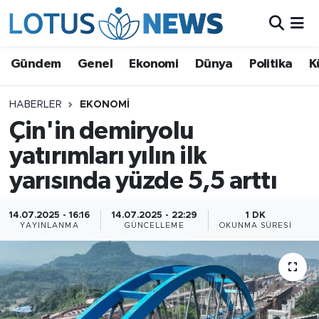
Genel
Gündem
Genel
Ekonomi
Dünya
Politika
K
Ekonomi
HABERLER
EKONOMI
Çin'in demiryolu
Dünya
yatırımları yılın ilk
Politika
yarısında yüzde 5,5 arttı
Kültür - Sanat ve Tarih
14.07.2025 - 16:16
14.07.2025 - 22:29
1 DK
YAYINLANMA
GÜNCELLEME
OKUNMA SÜRESI
Yaşam
Bilim ve Teknoloji
Çin Fuarları