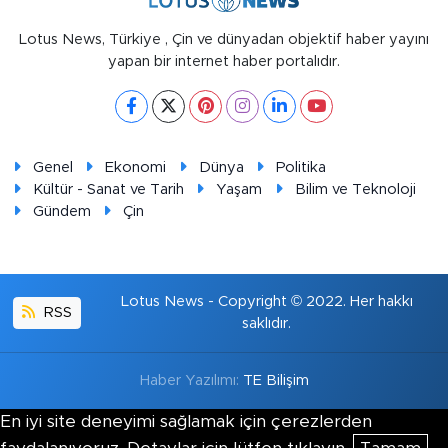
Lotus News, Türkiye , Çin ve dünyadan objektif haber yayını
yapan bir internet haber portalıdır.
Genel
Ekonomi
Dünya
Politika
Kültür - Sanat ve Tarih
Yaşam
Bilim ve Teknoloji
Gündem
Çin
Lotus News - Copyright © 2022. Her hakkı
RSS
saklıdır.
Haber Yazılımı:
TE Bilişim
En iyi site deneyimi sağlamak için çerezlerden