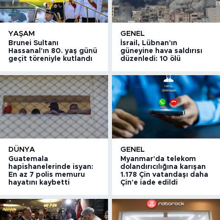
YAŞAM
GENEL
Brunei Sultanı
İsrail, Lübnan'ın
Hassanal'ın 80. yaş günü
güneyine hava saldırısı
geçit töreniyle kutlandı
düzenledi: 10 ölü
DÜNYA
GENEL
Guatemala
Myanmar'da telekom
hapishanelerinde isyan:
dolandırıcılığına karışan
En az 7 polis memuru
1.178 Çin vatandaşı daha
hayatını kaybetti
Çin'e iade edildi