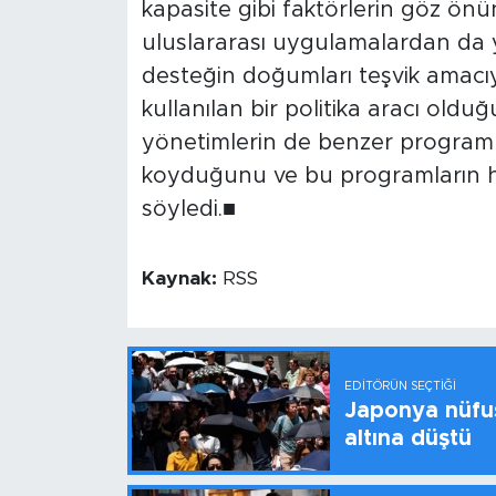
kapasite gibi faktörlerin göz 
uluslararası uygulamalardan da y
desteğin doğumları teşvik amacı
kullanılan bir politika aracı oldu
yönetimlerin de benzer program
koyduğunu ve bu programların ha
söyledi.■
Kaynak:
RSS
EDITÖRÜN SEÇTIĞI
Japonya nüfus
altına düştü