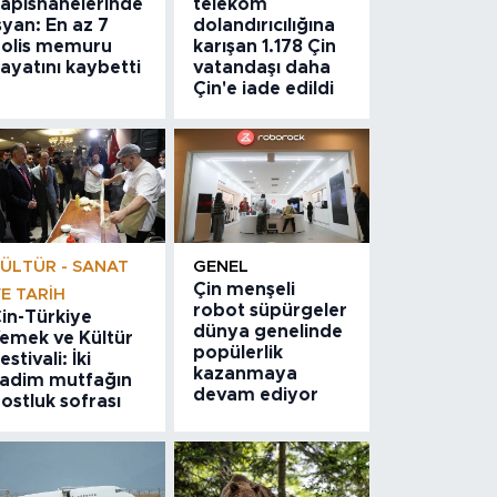
apishanelerinde
telekom
syan: En az 7
dolandırıcılığına
olis memuru
karışan 1.178 Çin
ayatını kaybetti
vatandaşı daha
Çin'e iade edildi
ÜLTÜR - SANAT
GENEL
Çin menşeli
E TARIH
robot süpürgeler
in-Türkiye
dünya genelinde
emek ve Kültür
popülerlik
estivali: İki
kazanmaya
adim mutfağın
devam ediyor
ostluk sofrası