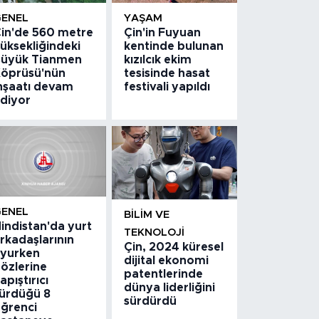
GENEL
YAŞAM
in'de 560 metre
Çin'in Fuyuan
üksekliğindeki
kentinde bulunan
üyük Tianmen
kızılcık ekim
öprüsü'nün
tesisinde hasat
nşaatı devam
festivali yapıldı
diyor
GENEL
BILIM VE
indistan'da yurt
TEKNOLOJI
rkadaşlarının
Çin, 2024 küresel
yurken
dijital ekonomi
özlerine
patentlerinde
apıştırıcı
dünya liderliğini
ürdüğü 8
sürdürdü
ğrenci