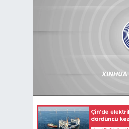
Gündem
Video
Sağlık
Foto Haber
Xinhua
Xinhua Türkiye
Seyahat
Çin'de elektr
dördüncü kez 