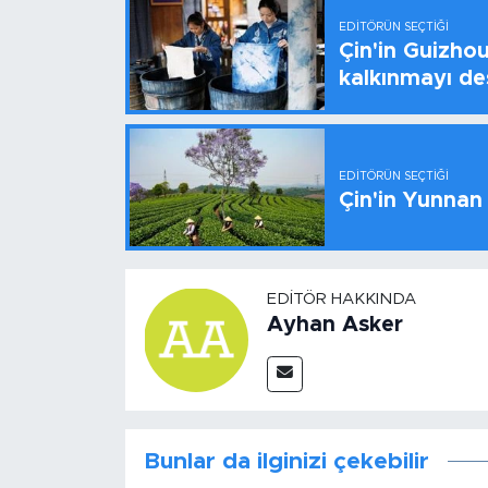
EDITÖRÜN SEÇTIĞI
Çin'in Guizhou
kalkınmayı de
EDITÖRÜN SEÇTIĞI
Çin'in Yunnan
EDITÖR HAKKINDA
Ayhan Asker
Bunlar da ilginizi çekebilir