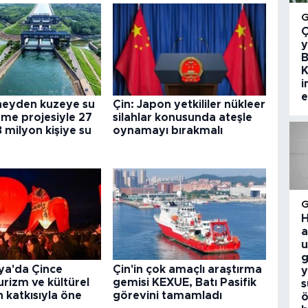
Ç
y
B
K
i
e
üneyden kuzeye su
Çin: Japon yetkililer nükleer
me projesiyle 27
silahlar konusunda ateşle
8 milyon kişiye su
oynamayı bırakmalı
H
a
u
g
a'da Çince
Çin'in çok amaçlı araştırma
y
turizm ve kültürel
gemisi KEXUE, Batı Pasifik
s
in katkısıyla öne
görevini tamamladı
ö