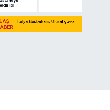
astaneye
aldırıldı
LAŞ
İtalya Başbakanı: Ulusal güvenliği korumak için İspanya ile Schengen kapsamındaki serbest dolaşımı askıya alıyoruz
ABER