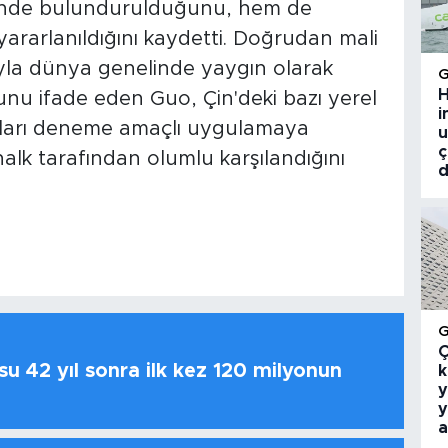
önünde bulundurulduğunu, hem de
ararlanıldığını kaydetti. Doğrudan mali
yla dünya genelinde yaygın olarak
H
ğunu ifade eden Guo, Çin'deki bazı yerel
i
ları deneme amaçlı uygulamaya
u
ç
lk tarafından olumlu karşılandığını
d
Ç
u 42 yıl sonra ilk kez 120 milyonun
k
y
y
a