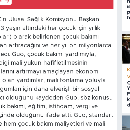
h
le
i
p
h
Çin Ulusal Sağlık Komisyonu Başkan
yaşın altındaki her çocuk için yıllık
arı) olarak belirlenen çocuk bakımı
dan artıracağını ve her yıl on milyonlarca
di. Guo, çocuk bakımı yardımıyla,
diği mali yükün hafifletilmesinin
K
nlarını artırmayı amaçlayan ekonomi
V
 olan yardımlar, mali fonlama yoluyla
Ç
Y
umları için daha elverişli bir sosyal
F
ımcı olduğunu kaydeden Guo, söz konusu
k
d
 bakımı, eğitim, istihdam, vergi ve
içinde olduğunu ifade etti. Guo, standart
e hem çocuk bakım maliyetleri ve mali