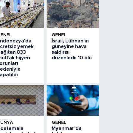
GENEL
GENEL
ndonezya'da
İsrail, Lübnan'ın
cretsiz yemek
güneyine hava
ağıtan 833
saldırısı
utfak hijyen
düzenledi: 10 ölü
orunları
edeniyle
apatıldı
DÜNYA
GENEL
uatemala
Myanmar'da