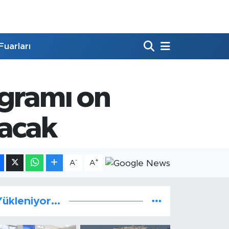
Fuarları
ogramı on
yacak
-
+
A
A
ükleniyor...