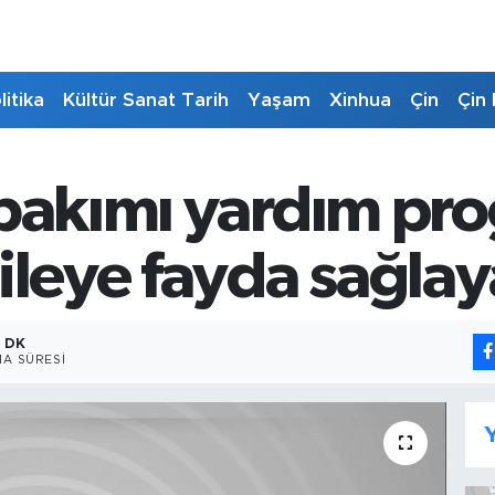
litika
Kültür Sanat Tarih
Yaşam
Xinhua
Çin
Çin 
 bakımı yardım pr
ileye fayda sağla
1 DK
A SÜRESI
Y