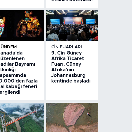
GÜNDEM
ÇIN FUARLARI
anada'da
9. Çin-Güney
üzenlenen
Afrika Ticaret
adılar Bayramı
Fuarı, Güney
tkinliği
Afrika'nın
apsamında
Johannesburg
0.000'den fazla
kentinde başladı
al kabağı feneri
ergilendi