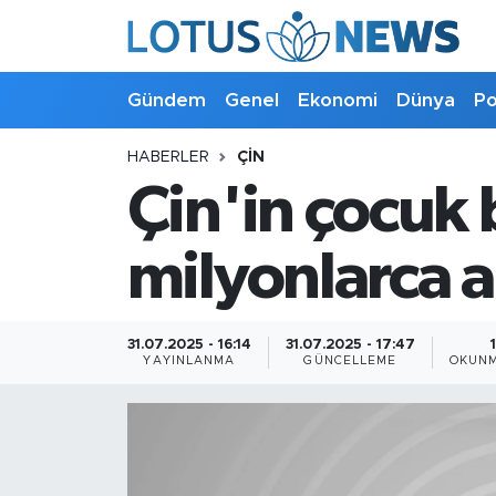
Genel
Gündem
Genel
Ekonomi
Dünya
Po
Ekonomi
HABERLER
ÇIN
Çin'in çocuk
Dünya
Politika
milyonlarca a
Kültür - Sanat ve Tarih
31.07.2025 - 16:14
31.07.2025 - 17:47
YAYINLANMA
GÜNCELLEME
OKUNM
Yaşam
Bilim ve Teknoloji
Çin Fuarları