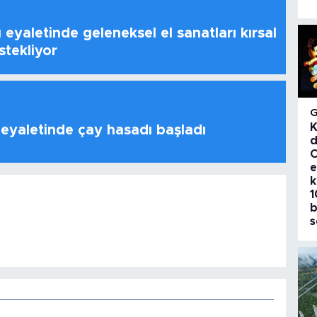
 eyaletinde geleneksel el sanatları kırsal
stekliyor
K
 eyaletinde çay hasadı başladı
d
C
e
k
1
b
s