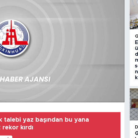
E
ü
d
m
s
n
k
ik talebi yaz başından bu yana
rekor kırdı
G