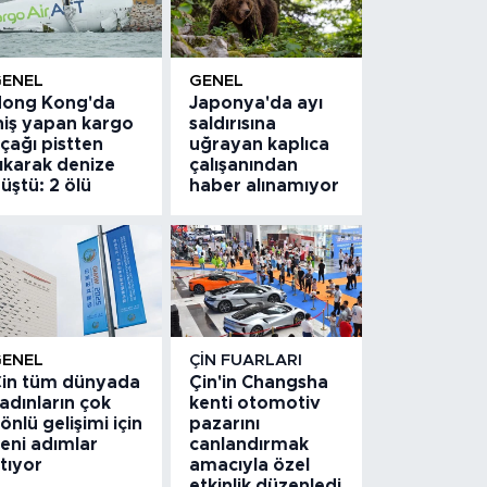
GENEL
GENEL
ong Kong'da
Japonya'da ayı
niş yapan kargo
saldırısına
çağı pistten
uğrayan kaplıca
ıkarak denize
çalışanından
üştü: 2 ölü
haber alınamıyor
GENEL
ÇIN FUARLARI
in tüm dünyada
Çin'in Changsha
adınların çok
kenti otomotiv
önlü gelişimi için
pazarını
eni adımlar
canlandırmak
tıyor
amacıyla özel
etkinlik düzenledi