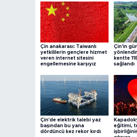
Çin anakarası: Taiwanlı
Çin'in g
yetkililerin gençlere hizmet
yönlendir
veren internet sitesini
kentte 11
engellemesine karşıyız
sağlandı
Çin'de elektrik talebi yaz
Kapadoky
başından bu yana
eğitimi, 
dördüncü kez rekor kırdı
işbirliğin