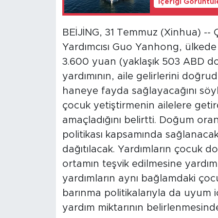
İçeriği Görüntü
BEİJİNG, 31 Temmuz (Xinhua) -- 
Yardımcısı Guo Yanhong, ülkede 3 
3.600 yuan (yaklaşık 503 ABD dol
yardımının, aile gelirlerini doğru
haneye fayda sağlayacağını söyle
çocuk yetiştirmenin ailelere getir
amaçladığını belirtti. Doğum ora
politikası kapsamında sağlanacak
dağıtılacak. Yardımların çocuk doğ
ortamın teşvik edilmesine yard
yardımların aynı bağlamdaki çocuk
barınma politikalarıyla da uyum 
yardım miktarının belirlenmesind