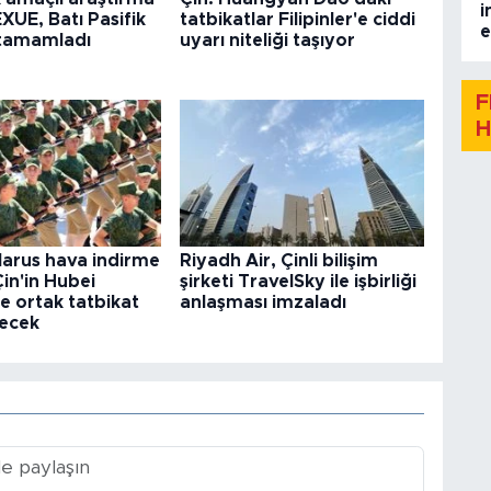
i
XUE, Batı Pasifik
tatbikatlar Filipinler'e ciddi
e
 tamamladı
uyarı niteliği taşıyor
F
H
larus hava indirme
Riyadh Air, Çinli bilişim
 Çin'in Hubei
şirketi TravelSky ile işbirliği
e ortak tatbikat
anlaşması imzaladı
ecek