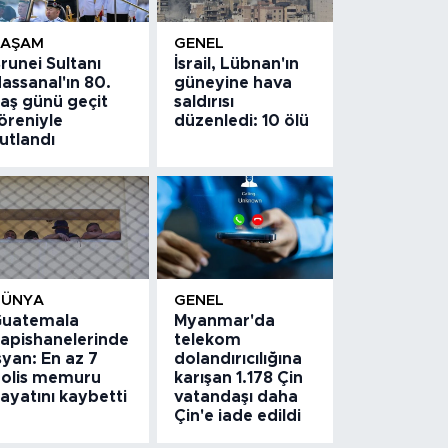
YAŞAM
GENEL
runei Sultanı
İsrail, Lübnan'ın
assanal'ın 80.
güneyine hava
aş günü geçit
saldırısı
öreniyle
düzenledi: 10 ölü
utlandı
DÜNYA
GENEL
uatemala
Myanmar'da
apishanelerinde
telekom
syan: En az 7
dolandırıcılığına
olis memuru
karışan 1.178 Çin
ayatını kaybetti
vatandaşı daha
Çin'e iade edildi