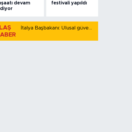
nşaatı devam
festivali yapıldı
diyor
LAŞ
İtalya Başbakanı: Ulusal güvenliği korumak için İspanya ile Schengen kapsamındaki serbest dolaşımı askıya alıyoruz
ABER