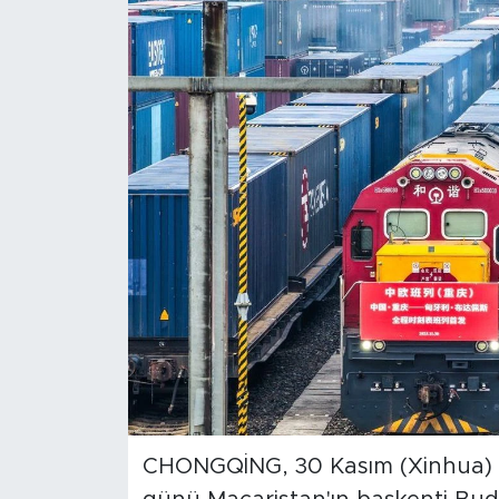
Gündem
Video
Sağlık
Foto Haber
Xinhua
Xinhua Türkiye
Seyahat
CHONGQİNG, 30 Kasım (Xinhua) -