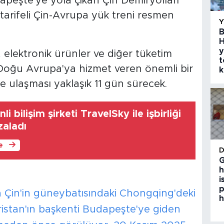
peşte'ye yola çıkan Çin Demiryolları
 tarifeli Çin-Avrupa yük treni resmen
B
H
y
 elektronik ürünler ve diğer tüketim
t
e Doğu Avrupa'ya hizmet veren önemli bir
k
 ulaşması yaklaşık 11 gün sürecek.
li bilişim şirketi TravelSky ile işbirliği
zaladı
le
G
h
i
p
a Çin'in güneybatısındaki Chongqing'deki
h
istan'ın başkenti Budapeşte'ye giden