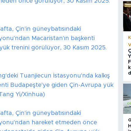
tmeden önce görülüyor, 30 Kasım 2025.
afta, Çin'in güneybatısındaki
yonu'ndan Macaristan'ın başkenti
K
V
ük trenini görülüyor, 30 Kasım 2025.
Ç
Y
F
k
d
g'deki Tuanjiecun İstasyonu'nda kalkış
kenti Budapeşte'ye giden Çin-Avrupa yük
 Tang Yi/Xinhua)
afta, Çin'in güneybatısındaki
asyonu'ndan hareket etmeden önce
H