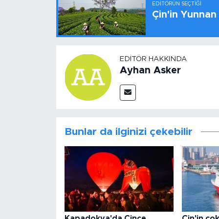
EDITÖRÜN SEÇTIĞI
Çin'in Yunnan
EDITÖR HAKKINDA
Ayhan Asker
Bunlar da ilginizi çekebilir
Kapadokya'da Çince
Çin'in ço