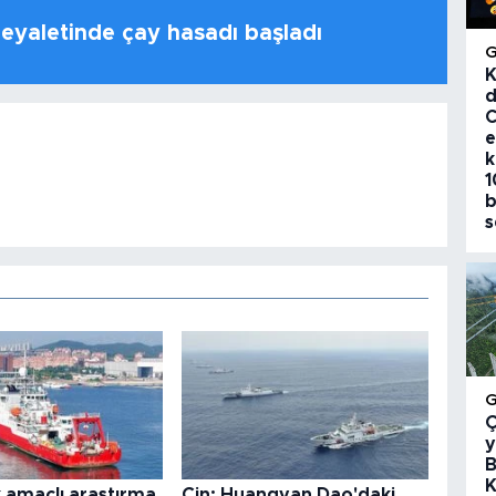
 eyaletinde çay hasadı başladı
K
d
C
e
k
1
b
s
Ç
y
B
K
k amaçlı araştırma
Çin: Huangyan Dao'daki