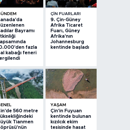
GÜNDEM
ÇIN FUARLARI
anada'da
9. Çin-Güney
üzenlenen
Afrika Ticaret
adılar Bayramı
Fuarı, Güney
tkinliği
Afrika'nın
apsamında
Johannesburg
0.000'den fazla
kentinde başladı
al kabağı feneri
ergilendi
GENEL
YAŞAM
in'de 560 metre
Çin'in Fuyuan
üksekliğindeki
kentinde bulunan
üyük Tianmen
kızılcık ekim
öprüsü'nün
tesisinde hasat