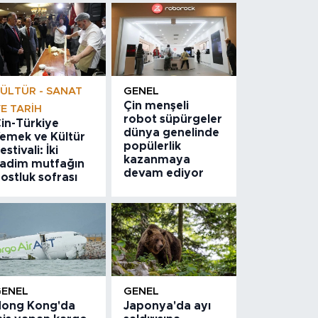
ÜLTÜR - SANAT
GENEL
Çin menşeli
E TARIH
robot süpürgeler
in-Türkiye
dünya genelinde
emek ve Kültür
popülerlik
estivali: İki
kazanmaya
adim mutfağın
devam ediyor
ostluk sofrası
GENEL
GENEL
ong Kong'da
Japonya'da ayı