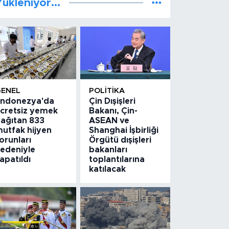
ükleniyor...
GENEL
POLITIKA
ndonezya'da
Çin Dışişleri
cretsiz yemek
Bakanı, Çin-
ağıtan 833
ASEAN ve
utfak hijyen
Shanghai İşbirliği
orunları
Örgütü dışişleri
edeniyle
bakanları
apatıldı
toplantılarına
katılacak