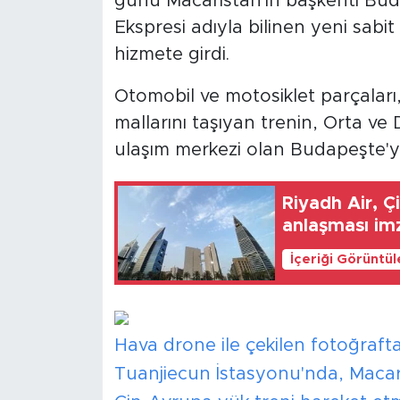
günü Macaristan'ın başkenti Buda
Ekspresi adıyla bilinen yeni sabit
hizmete girdi.
Otomobil ve motosiklet parçaları,
mallarını taşıyan trenin, Orta v
ulaşım merkezi olan Budapeşte'ye
Riyadh Air, Çin
anlaşması im
İçeriği Görüntü
Hava drone ile çekilen fotoğraft
Tuanjiecun İstasyonu'nda, Macar