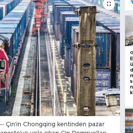
Y
E
ü
d
m
s
n
k
- Çin'in Chongqing kentinden pazar