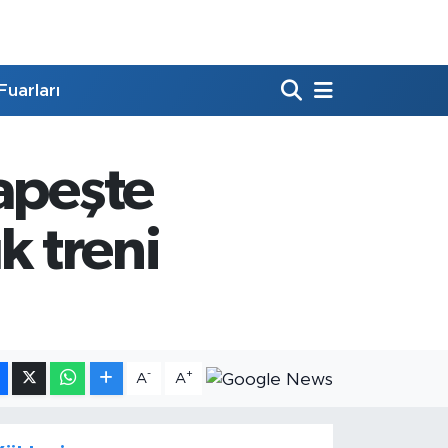
Fuarları
apeşte
k treni
-
+
A
A