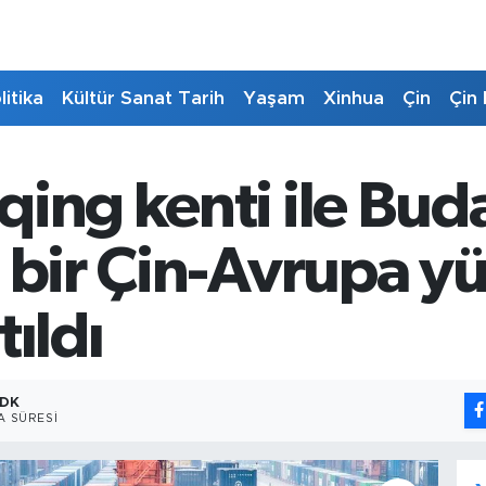
litika
Kültür Sanat Tarih
Yaşam
Xinhua
Çin
Çin 
qing kenti ile Bud
 bir Çin-Avrupa yü
ıldı
 DK
 SÜRESI