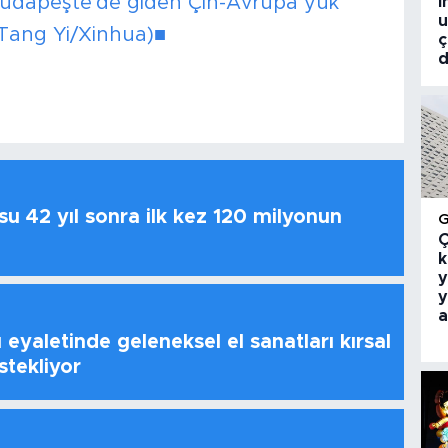
Budapeşte'de giden Çin-Avrupa yük
i
u
 Tang Yi/Xinhua)■
ç
d
u 42 yıl sonra ilk kez 120 milyonun
Ç
k
y
y
a
 eyaletinde geleneksel el sanatları kırsal
stekliyor