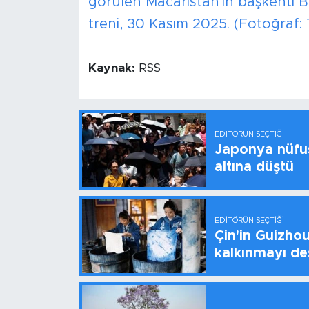
görülen Macaristan'ın başkenti 
treni, 30 Kasım 2025. (Fotoğraf:
Kaynak:
RSS
EDITÖRÜN SEÇTIĞI
Japonya nüfus
altına düştü
EDITÖRÜN SEÇTIĞI
Çin'in Guizhou
kalkınmayı de