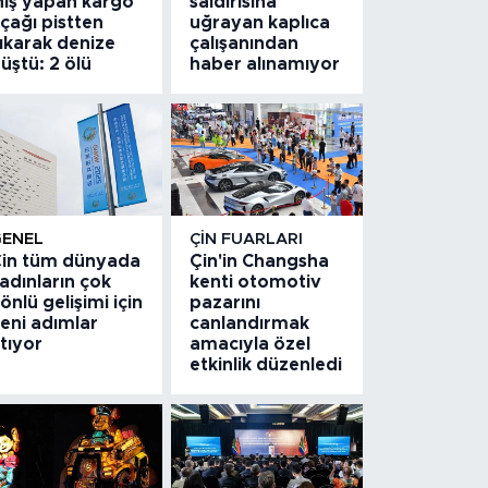
niş yapan kargo
saldırısına
çağı pistten
uğrayan kaplıca
ıkarak denize
çalışanından
üştü: 2 ölü
haber alınamıyor
GENEL
ÇIN FUARLARI
in tüm dünyada
Çin'in Changsha
adınların çok
kenti otomotiv
önlü gelişimi için
pazarını
eni adımlar
canlandırmak
tıyor
amacıyla özel
etkinlik düzenledi