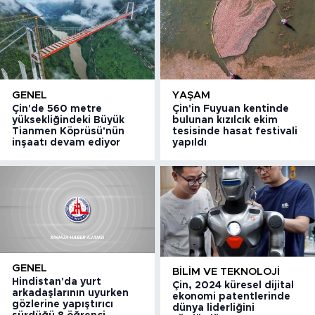
GENEL
YAŞAM
Çin'de 560 metre
Çin'in Fuyuan kentinde
yüksekliğindeki Büyük
bulunan kızılcık ekim
Tianmen Köprüsü'nün
tesisinde hasat festivali
inşaatı devam ediyor
yapıldı
GENEL
BILIM VE TEKNOLOJI
Hindistan'da yurt
Çin, 2024 küresel dijital
arkadaşlarının uyurken
ekonomi patentlerinde
gözlerine yapıştırıcı
dünya liderliğini