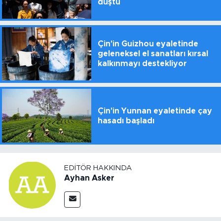
düştü
Çin'in Guizhou eyaletinde
geleneksel el sanatları kırsal
kalkınmayı destekliyor
Çin'in Yunnan eyaletinde çay
hasadı başladı
EDITÖR HAKKINDA
Ayhan Asker