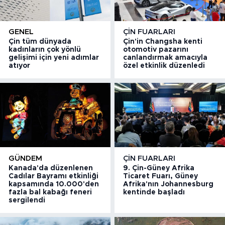
GENEL
ÇIN FUARLARI
Çin tüm dünyada
Çin'in Changsha kenti
kadınların çok yönlü
otomotiv pazarını
gelişimi için yeni adımlar
canlandırmak amacıyla
atıyor
özel etkinlik düzenledi
GÜNDEM
ÇIN FUARLARI
Kanada'da düzenlenen
9. Çin-Güney Afrika
Cadılar Bayramı etkinliği
Ticaret Fuarı, Güney
kapsamında 10.000'den
Afrika'nın Johannesburg
fazla bal kabağı feneri
kentinde başladı
sergilendi