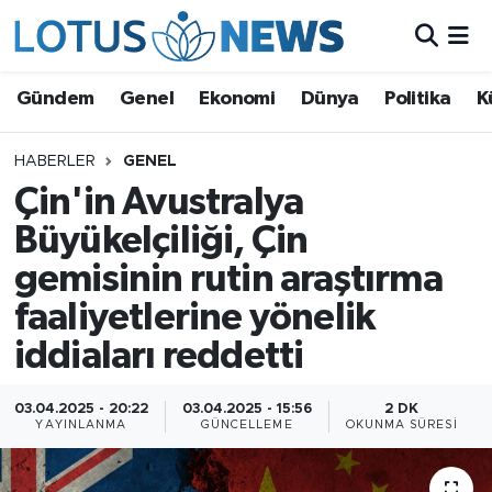
Genel
Gündem
Genel
Ekonomi
Dünya
Politika
K
Ekonomi
HABERLER
GENEL
Çin'in Avustralya
Dünya
Büyükelçiliği, Çin
Politika
gemisinin rutin araştırma
Kültür - Sanat ve Tarih
faaliyetlerine yönelik
iddiaları reddetti
Yaşam
03.04.2025 - 20:22
03.04.2025 - 15:56
2 DK
Bilim ve Teknoloji
YAYINLANMA
GÜNCELLEME
OKUNMA SÜRESI
Çin Fuarları