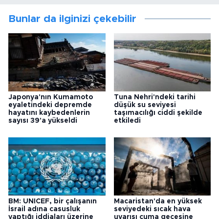
Bunlar da ilginizi çekebilir
Japonya'nın Kumamoto
Tuna Nehri'ndeki tarihi
eyaletindeki depremde
düşük su seviyesi
hayatını kaybedenlerin
taşımacılığı ciddi şekilde
sayısı 39'a yükseldi
etkiledi
BM: UNICEF, bir çalışanın
Macaristan'da en yüksek
İsrail adına casusluk
seviyedeki sıcak hava
yaptığı iddiaları üzerine
uyarısı cuma gecesine