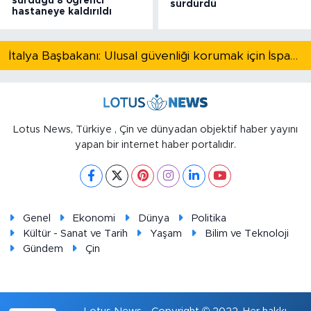
sürdüğü 8 öğrenci
sürdürdü
hastaneye kaldırıldı
İtalya Başbakanı: Ulusal güvenliği korumak için İspanya ile Schengen kapsamındaki serbest dolaşımı askıya alıyoruz
Lotus News, Türkiye , Çin ve dünyadan objektif haber yayını
yapan bir internet haber portalıdır.
Genel
Ekonomi
Dünya
Politika
Kültür - Sanat ve Tarih
Yaşam
Bilim ve Teknoloji
Gündem
Çin