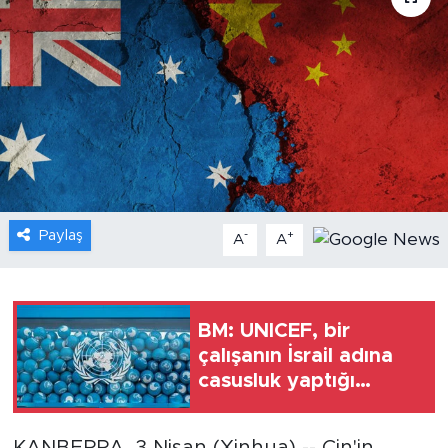
Gündem
Video
Sağlık
Foto Haber
Paylaş
-
+
Xinhua
A
A
Xinhua Türkiye
BM: UNICEF, bir
Seyahat
çalışanın İsrail adına
casusluk yaptığı
iddiaları üzerine
harekete geçti
KANBERRA, 3 Nisan (Xinhua) -- Çin'in