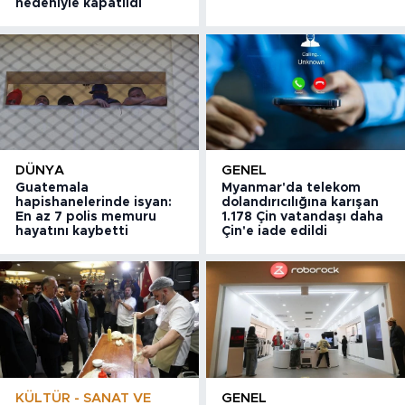
nedeniyle kapatıldı
DÜNYA
GENEL
Guatemala
Myanmar'da telekom
hapishanelerinde isyan:
dolandırıcılığına karışan
En az 7 polis memuru
1.178 Çin vatandaşı daha
hayatını kaybetti
Çin'e iade edildi
KÜLTÜR - SANAT VE
GENEL