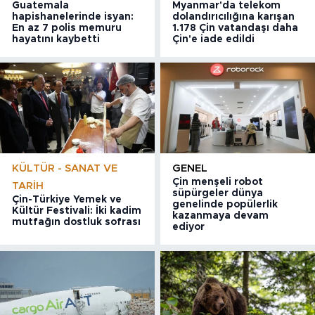
Guatemala
Myanmar'da telekom
hapishanelerinde isyan:
dolandırıcılığına karışan
En az 7 polis memuru
1.178 Çin vatandaşı daha
hayatını kaybetti
Çin'e iade edildi
KÜLTÜR - SANAT VE
GENEL
Çin menşeli robot
TARIH
süpürgeler dünya
Çin-Türkiye Yemek ve
genelinde popülerlik
Kültür Festivali: İki kadim
kazanmaya devam
mutfağın dostluk sofrası
ediyor