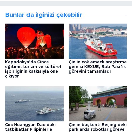
Bunlar da ilginizi çekebilir
Kapadokya'da Çince
Çin'in çok amaçlı araştırma
eğitimi, turizm ve kültürel
gemisi KEXUE, Batı Pasifik
işbirliğinin katkısıyla öne
görevini tamamladı
çıkıyor
Çin: Huangyan Dao'daki
Çin'in başkenti Beijing'deki
tatbikatlar Filipinler'e
parklarda robotlar göreve