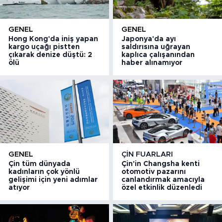
GENEL
GENEL
Hong Kong'da iniş yapan
Japonya'da ayı
kargo uçağı pistten
saldırısına uğrayan
çıkarak denize düştü: 2
kaplıca çalışanından
ölü
haber alınamıyor
GENEL
ÇIN FUARLARI
Çin tüm dünyada
Çin'in Changsha kenti
kadınların çok yönlü
otomotiv pazarını
gelişimi için yeni adımlar
canlandırmak amacıyla
atıyor
özel etkinlik düzenledi