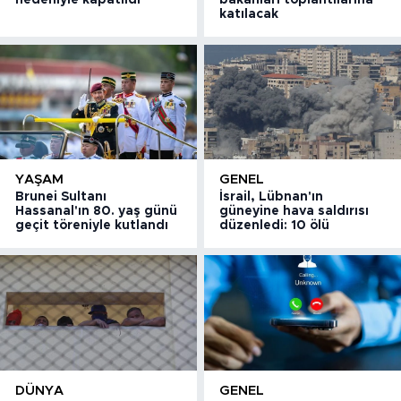
nedeniyle kapatıldı
bakanları toplantılarına
katılacak
YAŞAM
GENEL
Brunei Sultanı
İsrail, Lübnan'ın
Hassanal'ın 80. yaş günü
güneyine hava saldırısı
geçit töreniyle kutlandı
düzenledi: 10 ölü
DÜNYA
GENEL