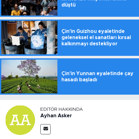
düştü
Çin'in Guizhou eyaletinde
geleneksel el sanatları kırsal
kalkınmayı destekliyor
Çin'in Yunnan eyaletinde çay
hasadı başladı
EDITÖR HAKKINDA
Ayhan Asker