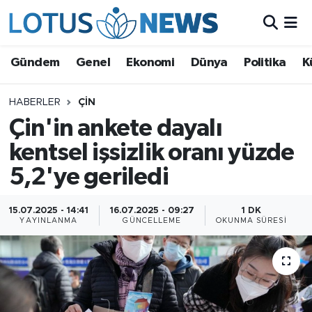
Genel
Gündem
Genel
Ekonomi
Dünya
Politika
K
Ekonomi
HABERLER
ÇIN
Çin'in ankete dayalı
Dünya
kentsel işsizlik oranı yüzde
Politika
5,2'ye geriledi
Kültür - Sanat ve Tarih
15.07.2025 - 14:41
16.07.2025 - 09:27
1 DK
YAYINLANMA
GÜNCELLEME
OKUNMA SÜRESI
Yaşam
Bilim ve Teknoloji
Çin Fuarları