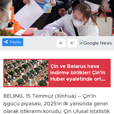
Gündem
Video
Sağlık
Paylaş
-
+
A
A
Foto Haber
Xinhua
Çin ve Belarus hava
indirme birlikleri Çin'in
Xinhua Türkiye
Hubei eyaletinde ortak
tatbikat düzenleyecek
Seyahat
BEİJİNG, 15 Temmuz (Xinhua) -- Çin'in
işgücü piyasası, 2025'in ilk yarısında genel
olarak istikrarını korudu. Çin Ulusal İstatistik