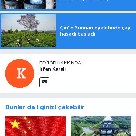
Çin'in Yunnan eyaletinde çay
hasadı başladı
EDITÖR HAKKINDA
İrfan Karslı
Bunlar da ilginizi çekebilir