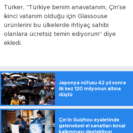
Türker, "Türkiye benim anavatanım, Çin'se
ikinci vatanım olduğu için Glassouse
ürünlerini bu ülkelerde ihtiyaç sahibi
olanlara ücretsiz temin ediyorum" diye
ekledi.
Japonya nüfusu 42 yıl sonra
ilk kez 120 milyonun altına
düştü
Çin'in Guizhou eyaletinde
geleneksel el sanatları kırsal
kalkınmayı destekliyor