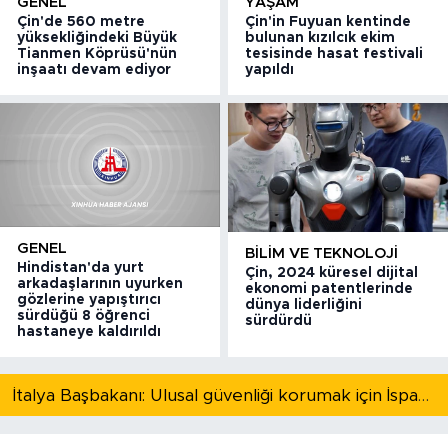
GENEL
YAŞAM
Çin'de 560 metre
Çin'in Fuyuan kentinde
yüksekliğindeki Büyük
bulunan kızılcık ekim
Tianmen Köprüsü'nün
tesisinde hasat festivali
inşaatı devam ediyor
yapıldı
GENEL
BILIM VE TEKNOLOJI
Hindistan'da yurt
Çin, 2024 küresel dijital
arkadaşlarının uyurken
ekonomi patentlerinde
gözlerine yapıştırıcı
dünya liderliğini
sürdüğü 8 öğrenci
sürdürdü
hastaneye kaldırıldı
İtalya Başbakanı: Ulusal güvenliği korumak için İspanya ile Schengen kapsamındaki serbest dolaşımı askıya alıyoruz