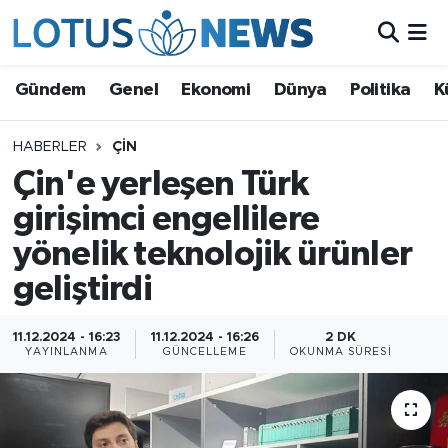
Genel
Gündem
Genel
Ekonomi
Dünya
Politika
K
Ekonomi
HABERLER
ÇIN
Çin'e yerleşen Türk
Dünya
girişimci engellilere
Politika
yönelik teknolojik ürünler
Kültür - Sanat ve Tarih
geliştirdi
Yaşam
11.12.2024 - 16:23
11.12.2024 - 16:26
2 DK
YAYINLANMA
GÜNCELLEME
OKUNMA SÜRESI
Bilim ve Teknoloji
Çin Fuarları