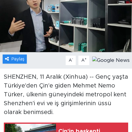
Gündem
Video
Sağlık
Foto Haber
Paylaş
-
+
A
A
Xinhua
SHENZHEN, 11 Aralık (Xinhua) -- Genç yaşta
Türkiye'den Çin'e giden Mehmet Nemo
Xinhua Türkiye
Türker, ülkenin güneyindeki metropol kent
Seyahat
Shenzhen'i evi ve iş girişimlerinin üssü
olarak benimsedi.
Çin'in başkenti