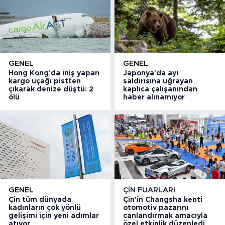
GENEL
GENEL
Hong Kong'da iniş yapan
Japonya'da ayı
kargo uçağı pistten
saldırısına uğrayan
çıkarak denize düştü: 2
kaplıca çalışanından
ölü
haber alınamıyor
GENEL
ÇIN FUARLARI
Çin tüm dünyada
Çin'in Changsha kenti
kadınların çok yönlü
otomotiv pazarını
gelişimi için yeni adımlar
canlandırmak amacıyla
atıyor
özel etkinlik düzenledi