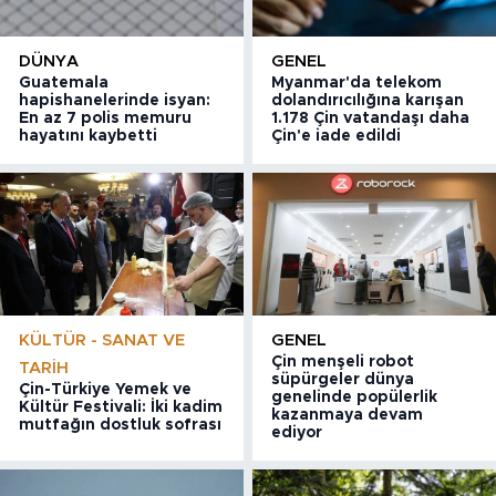
DÜNYA
GENEL
Guatemala
Myanmar'da telekom
hapishanelerinde isyan:
dolandırıcılığına karışan
En az 7 polis memuru
1.178 Çin vatandaşı daha
hayatını kaybetti
Çin'e iade edildi
KÜLTÜR - SANAT VE
GENEL
Çin menşeli robot
TARIH
süpürgeler dünya
Çin-Türkiye Yemek ve
genelinde popülerlik
Kültür Festivali: İki kadim
kazanmaya devam
mutfağın dostluk sofrası
ediyor