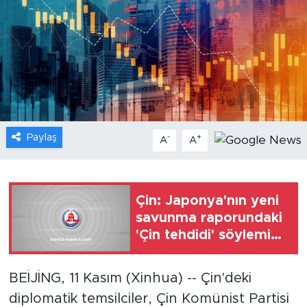
Gündem
Video
Sağlık
Foto Haber
Paylaş
-
+
A
A
Xinhua
Xinhua Türkiye
Çin: Japonya'nın yeni
savunma raporundaki
Seyahat
'Çin tehdidi' söylemini
reddediyoruz
BEİJİNG, 11 Kasım (Xinhua) -- Çin'deki
diplomatik temsilciler, Çin Komünist Partisi