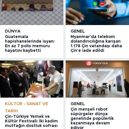
DÜNYA
GENEL
Guatemala
Myanmar'da telekom
hapishanelerinde isyan:
dolandırıcılığına karışan
En az 7 polis memuru
1.178 Çin vatandaşı daha
hayatını kaybetti
Çin'e iade edildi
KÜLTÜR - SANAT VE
GENEL
Çin menşeli robot
TARIH
süpürgeler dünya
Çin-Türkiye Yemek ve
genelinde popülerlik
Kültür Festivali: İki kadim
kazanmaya devam
mutfağın dostluk sofrası
ediyor