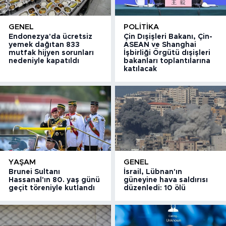
GENEL
POLITIKA
Endonezya'da ücretsiz
Çin Dışişleri Bakanı, Çin-
yemek dağıtan 833
ASEAN ve Shanghai
mutfak hijyen sorunları
İşbirliği Örgütü dışişleri
nedeniyle kapatıldı
bakanları toplantılarına
katılacak
YAŞAM
GENEL
Brunei Sultanı
İsrail, Lübnan'ın
Hassanal'ın 80. yaş günü
güneyine hava saldırısı
geçit töreniyle kutlandı
düzenledi: 10 ölü