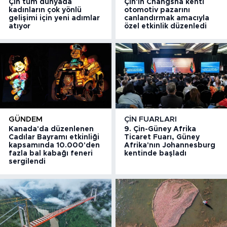
Çin tüm dünyada
Çin'in Changsha kenti
kadınların çok yönlü
otomotiv pazarını
gelişimi için yeni adımlar
canlandırmak amacıyla
atıyor
özel etkinlik düzenledi
GÜNDEM
ÇIN FUARLARI
Kanada'da düzenlenen
9. Çin-Güney Afrika
Cadılar Bayramı etkinliği
Ticaret Fuarı, Güney
kapsamında 10.000'den
Afrika'nın Johannesburg
fazla bal kabağı feneri
kentinde başladı
sergilendi