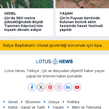
GENEL
YAŞAM
Çin'de 560 metre
Çin'in Fuyuan kentinde
yüksekliğindeki Büyük
bulunan kızılcık ekim
Tianmen Köprüsü'nün
tesisinde hasat festivali
inşaatı devam ediyor
yapıldı
İtalya Başbakanı: Ulusal güvenliği korumak için İspanya ile Schengen kapsamındaki serbest dolaşımı askıya alıyoruz
Lotus News, Türkiye , Çin ve dünyadan objektif haber yayını
yapan bir internet haber portalıdır.
Genel
Ekonomi
Dünya
Politika
Kültür - Sanat ve Tarih
Yaşam
Bilim ve Teknoloji