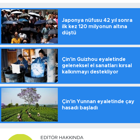
Japonya nüfusu 42 yıl sonra
ilk kez 120 milyonun altına
düştü
Çin'in Guizhou eyaletinde
geleneksel el sanatları kırsal
kalkınmayı destekliyor
Çin'in Yunnan eyaletinde çay
hasadı başladı
EDITÖR HAKKINDA