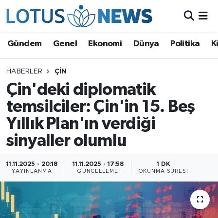
Genel
Gündem
Genel
Ekonomi
Dünya
Politika
K
Ekonomi
HABERLER
ÇIN
Çin'deki diplomatik
Dünya
temsilciler: Çin'in 15. Beş
Politika
Yıllık Plan'ın verdiği
Kültür - Sanat ve Tarih
sinyaller olumlu
Yaşam
11.11.2025 - 20:18
11.11.2025 - 17:58
1 DK
YAYINLANMA
GÜNCELLEME
OKUNMA SÜRESI
Bilim ve Teknoloji
Çin Fuarları