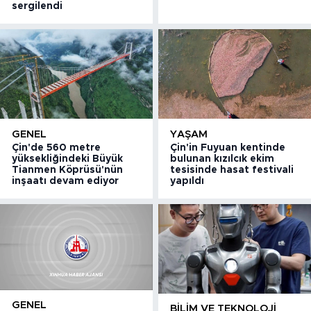
sergilendi
GENEL
YAŞAM
Çin'de 560 metre
Çin'in Fuyuan kentinde
yüksekliğindeki Büyük
bulunan kızılcık ekim
Tianmen Köprüsü'nün
tesisinde hasat festivali
inşaatı devam ediyor
yapıldı
GENEL
BILIM VE TEKNOLOJI