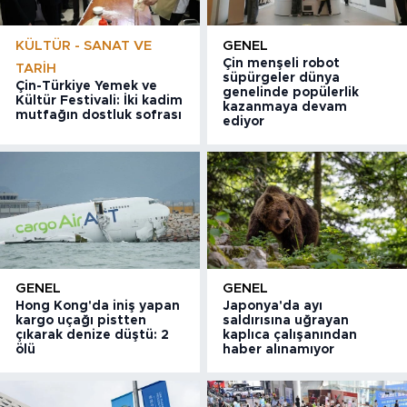
KÜLTÜR - SANAT VE
GENEL
Çin menşeli robot
TARIH
süpürgeler dünya
Çin-Türkiye Yemek ve
genelinde popülerlik
Kültür Festivali: İki kadim
kazanmaya devam
mutfağın dostluk sofrası
ediyor
GENEL
GENEL
Hong Kong'da iniş yapan
Japonya'da ayı
kargo uçağı pistten
saldırısına uğrayan
çıkarak denize düştü: 2
kaplıca çalışanından
ölü
haber alınamıyor