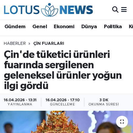
Genel
Gündem
Genel
Ekonomi
Dünya
Politika
K
Ekonomi
HABERLER
ÇIN FUARLARI
Çin'de tüketici ürünleri
Dünya
fuarında sergilenen
Politika
geleneksel ürünler yoğun
Kültür - Sanat ve Tarih
ilgi gördü
Yaşam
16.04.2026 - 13:31
16.04.2026 - 17:10
3 DK
YAYINLANMA
GÜNCELLEME
OKUNMA SÜRESI
Bilim ve Teknoloji
Çin Fuarları