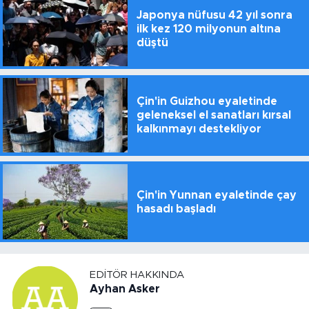
Japonya nüfusu 42 yıl sonra
ilk kez 120 milyonun altına
düştü
Çin'in Guizhou eyaletinde
geleneksel el sanatları kırsal
kalkınmayı destekliyor
Çin'in Yunnan eyaletinde çay
hasadı başladı
EDITÖR HAKKINDA
Ayhan Asker