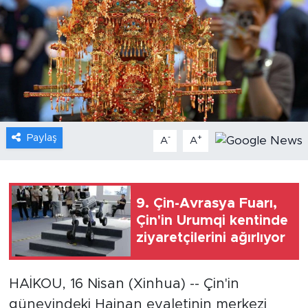
Gündem
Video
Sağlık
Foto Haber
Paylaş
-
+
A
A
Xinhua
Xinhua Türkiye
9. Çin-Avrasya Fuarı,
Çin'in Urumqi kentinde
Seyahat
ziyaretçilerini ağırlıyor
HAİKOU, 16 Nisan (Xinhua) -- Çin'in
güneyindeki Hainan eyaletinin merkezi