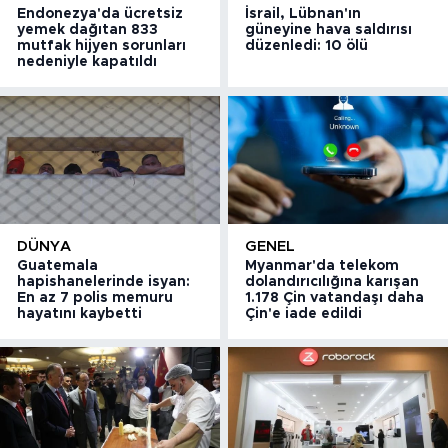
Endonezya'da ücretsiz
İsrail, Lübnan'ın
yemek dağıtan 833
güneyine hava saldırısı
mutfak hijyen sorunları
düzenledi: 10 ölü
nedeniyle kapatıldı
DÜNYA
GENEL
Guatemala
Myanmar'da telekom
hapishanelerinde isyan:
dolandırıcılığına karışan
En az 7 polis memuru
1.178 Çin vatandaşı daha
hayatını kaybetti
Çin'e iade edildi