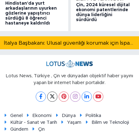
Hindistan'da yurt
Çin, 2024 küresel dijital
arkadaşlarının uyurken
ekonomi patentlerinde
gözlerine yapıştırıcı
dünya liderliğini
sürdüğü 8 öğrenci
sürdürdü
hastaneye kaldırıldı
İtalya Başbakanı: Ulusal güvenliği korumak için İspanya ile Schengen kapsamındaki serbest dolaşımı askıya alıyoruz
Lotus News, Türkiye , Çin ve dünyadan objektif haber yayını
yapan bir internet haber portalıdır.
Genel
Ekonomi
Dünya
Politika
Kültür - Sanat ve Tarih
Yaşam
Bilim ve Teknoloji
Gündem
Çin